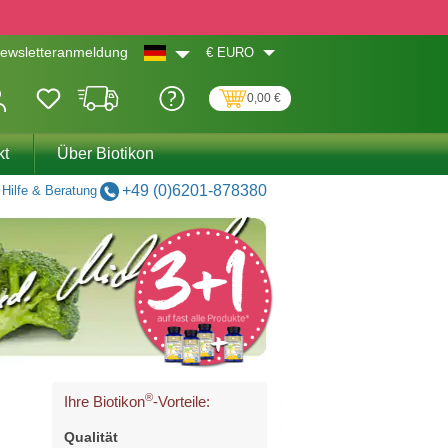
€
EURO
ewsletteranmeldung
0,00 €
kt
Über Biotikon
+49 (0)6201-878380
Hilfe & Beratung
®
Ihre Biotikon
-Vorteile:
Qualität