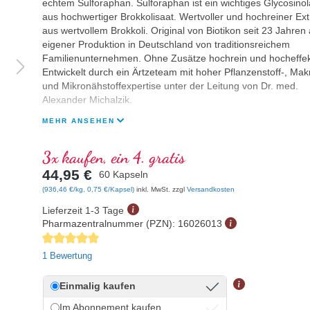
echtem Sulforaphan. Sulforaphan ist ein wichtiges Glycosinol
aus hochwertiger Brokkolisaat. Wertvoller und hochreiner Ext
aus wertvollem Brokkoli. Original von Biotikon seit 23 Jahren
eigener Produktion in Deutschland von traditionsreichem
Familienunternehmen. Ohne Zusätze hochrein und hocheffekt
Entwickelt durch ein Ärtzeteam mit hoher Pflanzenstoff-, Mak
und Mikronähstoffexpertise unter der Leitung von Dr. med.
Alexander Michalzik.
MEHR ANSEHEN
3x kaufen, ein 4. gratis
44,95 €
60 Kapseln
(936,46 €/kg, 0,75 €/Kapsel)
inkl. MwSt. zzgl
Versandkosten
Lieferzeit 1-3 Tage
Pharmazentralnummer (PZN):
16026013
Durchschnittliche Bewertung von 5 von 5 Sternen
1 Bewertung
Einmalig kaufen
Im Abonnement kaufen