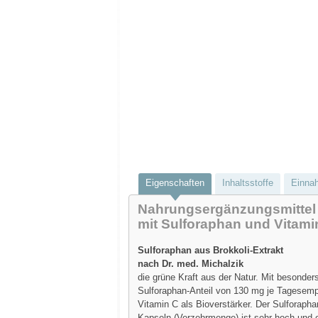
Eigenschaften
Inhaltsstoffe
Einna
Nahrungsergänzungsmittel
mit Sulforaphan und Vitami
Sulforaphan aus Brokkoli-Extrakt
nach Dr. med. Michalzik
die grüne Kraft aus der Natur. Mit besonde
Sulforaphan-Anteil von 130 mg je Tagesemp
Vitamin C als Bioverstärker. Der Sulforaph
Kapseln (Verzehrmenge) ist sehr hoch und e