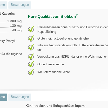
hme
Bewertungen
2 Kapseln:
®
Pure Qualität von Biotikon
1.300 mg
130 mg
Reinsubstanzen ohne Zusatz- und Füllstoffe in der
40 mg
Kapselfüllung
Glutenfrei, lactosefrei und gelatinefrei
oxy-Propyl-
Info zur Rückstandskontrolle: Bitte kontaktieren S
uns.
für die tägliche
Verpackung aus HDPE, daher ohne Weichmacher
Ohne Tierversuche
Wir liefern frische Ware
hme
Bewertungen
Kühl, trocken und lichtgeschützt lagern.