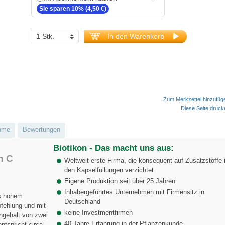
Sie sparen 10% (4,50 €)
In den Warenkorb
Zum Merkzettel hinzufüg
Diese Seite druc
hme
Bewertungen
Biotikon - Das macht uns aus:
n C
Weltweit erste Firma, die konsequent auf Zusatzstoffe 
den Kapselfüllungen verzichtet
Eigene Produktion seit über 25 Jahren
Inhabergeführtes Unternehmen mit Firmensitz in
rs hohem
Deutschland
fehlung und mit
keine Investmentfirmen
angehalt von zwei
40 Jahre Erfahrung in der Pflanzenkunde
ntspricht circa