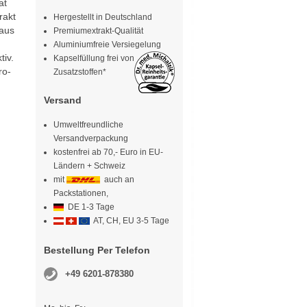
at
rakt
Hergestellt in Deutschland
 aus
Premiumextrakt-Qualität
Aluminiumfreie Versiegelung
iv.
Kapselfüllung frei von
ro-
Zusatzstoffen*
Versand
Umweltfreundliche
Versandverpackung
kostenfrei ab 70,- Euro in EU-
Ländern + Schweiz
mit
auch an
Packstationen,
DE 1-3 Tage
AT, CH, EU 3-5 Tage
Bestellung Per Telefon
+49 6201-878380