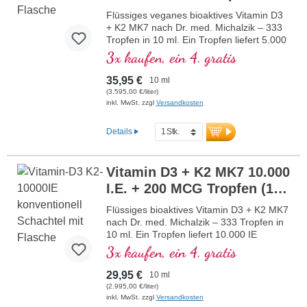
bei. Hergestellt in Deutschland ohne
vegan (10 ml)
Gentechnik in eigener kontrollierter, seit
Flüssiges veganes bioaktives Vitamin D3
25 Jahren bestehender Produktion,
+ K2 MK7 nach Dr. med. Michalzik – 333
vegan, ohne Zusätze und laborgeprüft.
Tropfen in 10 ml. Ein Tropfen liefert 5.000
Von Ärzten entwickelt.
IE Vitamin D3 und 200 μg K2 (MK7 all-
3x kaufen, ein 4. gratis
mehr Informationen zu Vitamin D3 +
trans). Höchste Premiumqualität aus
K2
hochwertigem kontrollierten Flechten
35,95 €
10 ml
(nicht aus Algen!) in optimaler
(3.595,00 €/liter)
Kombination mit besonders bioaktiver all-
inkl. MwSt. zzgl
Versandkosten
trans K2 Form, rein pflanzlich 100%
vegan. Gelöst in schützendem, pestizidfrei
Details
angebautem Kokos-MCT Öl zur besseren
Bioverfügbarkeit. Diese optimale
Kombination unterstützt den Erhalt
Vitamin D3 + K2 MK7 10.000
normaler Knochen, trägt zu einer
I.E. + 200 MCG Tropfen (10
normalen Muskelfunktion sowie zur
normalen Funktion des Immunsystems
ml)
NEU
Flüssiges bioaktives Vitamin D3 + K2 MK7
bei. Hergestellt in Deutschland ohne
nach Dr. med. Michalzik – 333 Tropfen in
Gentechnik in eigener kontrollierter, seit
10 ml. Ein Tropfen liefert 10.000 IE
25 Jahren bestehender Produktion,
Vitamin D3 und 200 μg K2 (MK7 all-trans).
3x kaufen, ein 4. gratis
vegan, ohne Zusätze und laborgeprüft.
Höchste Premiumqualität aus
Von Ärzten entwickelt.
hochwertigem vegetarischen
mehr Informationen zu Vitamin D3 +
29,95 €
10 ml
Spezialrohstoff in optimaler Kombination
K2
(2.995,00 €/liter)
mit besonders bioaktiver all-trans K2
inkl. MwSt. zzgl
Versandkosten