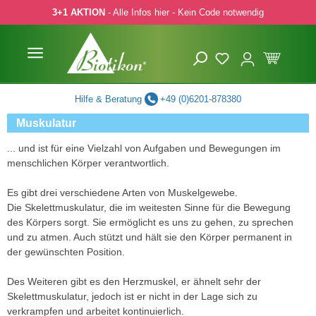
3+1 AKTION
- Alle Infos hier - Kein Code notwendig
 Hauptinhalt springen
Zur Suche springen
Zur Hauptnavigation springen
Hilfe & Beratung
+49 (0)6201-878380
Muskulatur
... und ist für eine Vielzahl von Aufgaben und Bewegungen im
menschlichen Körper verantwortlich.
Es gibt drei verschiedene Arten von Muskelgewebe.
Die Skelettmuskulatur, die im weitesten Sinne für die Bewegung
des Körpers sorgt. Sie ermöglicht es uns zu gehen, zu sprechen
und zu atmen. Auch stützt und hält sie den Körper permanent in
der gewünschten Position.
Des Weiteren gibt es den Herzmuskel, er ähnelt sehr der
Skelettmuskulatur, jedoch ist er nicht in der Lage sich zu
verkrampfen und arbeitet kontinuierlich.