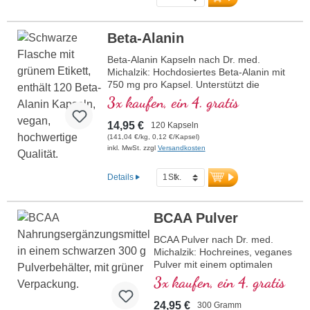
Kombination mit D-Pinitol sorgt für eine
verbesserte Aufnahme von Creatin in die
Muskelzellen, wodurch die Wirksamkeit
Beta-Alanin
gesteigert wird. Perfekt für Sportler, Kraft-
und Ausdauersport sowie
Beta-Alanin Kapseln nach Dr. med.
Muskelregeneration. 100 % rein, ohne
Michalzik: Hochdosiertes Beta-Alanin mit
Zusatzstoffe, vegan und in Deutschland
750 mg pro Kapsel. Unterstützt die
hergestellt – mit über 20 Jahren
Ausdauer, verringert die
3x kaufen, ein 4. gratis
Erfahrung in der Mikronährstoffforschung.
Milchsäurebildung und fördert die
Regeneration. Perfekt für Sportler und
14,95 €
Mehr Informationen zu Creatine Pro
120 Kapseln
aktive Menschen.
Level
(141,04 €/kg, 0,12 €/Kapsel)
inkl. MwSt. zzgl
Versandkosten
mehr Informationen zu Beta-Alanin
Kapseln
Details
BCAA Pulver
BCAA Pulver nach Dr. med.
Michalzik: Hochreines, veganes
Pulver mit einem optimalen
2:1:1 Verhältnis von Leucin,
3x kaufen, ein 4. gratis
Isoleucin und Valin. Gewonnen
durch Fermentation, ohne
24,95 €
300 Gramm