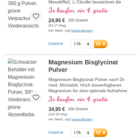
Messlöffel). L-Citrullin bezeichnet die
spezifische isomere Form der Aminosäure
3x kaufen, ein 4. gratis
Citrullin, die biologisch aktiv und für den
menschlichen Körper verwertbar ist. Die
24,95 €
300 Gramm
Kombination mit Malat erhöht die
(83,17 €/kg)
Wirksamkeit und Effizienz. L-Citrullin wirkt
inkl. MwSt. zzgl
Versandkosten
synergistisch mit L-Arginin und unterstützt
so die sportliche Leistung. Dieses
Details
hochwertige Nahrungsergänzungsmittel
wird in Deutschland hergestellt und ist frei
von Zusätzen. Die Versiegelung ist
Magnesium Bisglycinat
aluminiumfrei.
Pulver
mehr Informationen zu L-Citrullin
Magnesium Bisglycinat Pulver nach Dr.
Malat
med. Michalzik: Hoch bioverfügbares
Magnesium für eine optimale Aufnahme.
Unterstützt die Funktion von Muskeln,
3x kaufen, ein 4. gratis
Nerven und Energiestoffwechsel. Perfekt
dosierbar mit 1,5–3 g pro Tag, ohne
34,95 €
300 Gramm
Zusätze, vegan und nachhaltig in
(116,50 €/kg)
Deutschland hergestellt, von Ärzten
inkl. MwSt. zzgl
Versandkosten
entwickelt. Produziert in Deutschland
unter den höchsten Standards, basierend
Details
auf über 40 Jahren Vitalstoff-Expertise