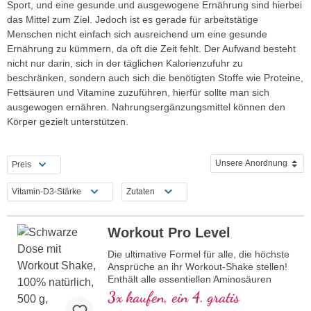
Sport, und eine gesunde und ausgewogene Ernährung sind hierbei
das Mittel zum Ziel. Jedoch ist es gerade für arbeitstätige
Menschen nicht einfach sich ausreichend um eine gesunde
Ernährung zu kümmern, da oft die Zeit fehlt. Der Aufwand besteht
nicht nur darin, sich in der täglichen Kalorienzufuhr zu
beschränken, sondern auch sich die benötigten Stoffe wie Proteine,
Fettsäuren und Vitamine zuzuführen, hierfür sollte man sich
ausgewogen ernähren. Nahrungsergänzungsmittel können den
Körper gezielt unterstützen.
Preis
Vitamin-D3-Stärke
Zutaten
Workout Pro Level
Die ultimative Formel für alle, die höchste
Ansprüche an ihr Workout-Shake stellen!
Enthält alle essentiellen Aminosäuren
(EAAs) sowie BCAAs, kombiniert mit
3x kaufen, ein 4. gratis
Creatin für mehr Muskelenergie und