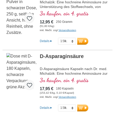
Michalzik: Eine hochreine Aminosäure zur
Mehr Informationen zu Young
Unterstützung des Stoffwechsels, von
Athletes Complete Shake
Natur aus fruchtig-zitronig im Geschmack.
3x kaufen, ein 4. gratis
D-Asparaginsäure wird vom Körper nur in
geringen Mengen produziert. Perfekt für
12,95 €
250 Gramm
Sportler und Personen mit hohen
(51,80 €/kg)
körperlichen und mentalen
inkl. MwSt. zzgl
Versandkosten
Anforderungen. Vegan, hypoallergen und
ohne Zusatzstoffe.
Details
mehr Informationen zu D-
Asparaginsäure Pulver
D-Asparaginsäure
D-Asparaginsäure Kapseln nach Dr. med.
Michalzik: Eine hochreine Aminosäure zur
Unterstützung des Stoffwechsels und des
3x kaufen, ein 4. gratis
Hormonhaushalts. Perfekt für Sportler und
Personen mit hohen körperlichen und
17,95 €
180 Kapseln
mentalen Anforderungen. Vegan,
(153,42 €/kg, 0,10 €/Kapsel)
hypoallergen und ohne Zusatzstoffe.
inkl. MwSt. zzgl
Versandkosten
mehr Informationen zu D-
Asparaginsäure
Details