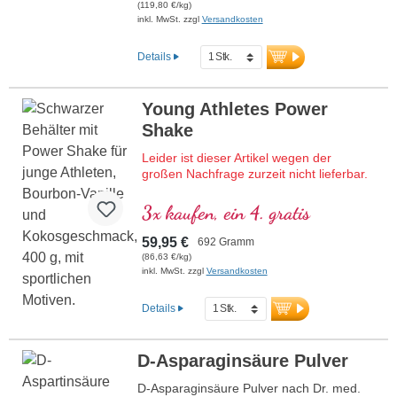
Regeneration nach dem Sport. Perfekt
(119,80 €/kg)
löslich, flexibel dosierbar. Vegan, ohne
inkl. MwSt. zzgl
Versandkosten
künstliche Zusätze, mit aluminiumfreier
Versiegelung – entwickelt von Ärzten und
Details
in Deutschland produziert.
Mehr Informationen zu Creatine Pro
Young Athletes Power
Level
Shake
Leider ist dieser Artikel wegen der
großen Nachfrage zurzeit nicht lieferbar.
Hochwertiger Protein-Shake mit allen
3x kaufen, ein 4. gratis
essenziellen Aminosäuren (EAAs) und
Muskelaminosäuren (BCAAs),
59,95 €
692 Gramm
angereichert mit Creatin, D-Ribose
(86,63 €/kg)
(Muskelzucker) und Acetyl-L-Carnitin,
inkl. MwSt. zzgl
Versandkosten
Collagen, Sango-Korallen liefern 70
Mineralstoffe und Spurenelemente mit
Details
Calcium und Vitamin D für starke
Knochen. Frei von künstlichen
Süßstoffen & Aromen, mit natürlicher
D-Asparaginsäure Pulver
Bourbon-Vanille. Entwickelt von Ärzten,
produziert in Deutschland.
D-Asparaginsäure Pulver nach Dr. med.