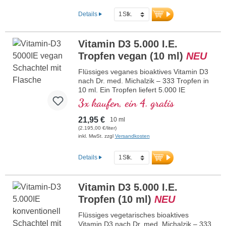
Form. Gelöst in schützendem, pestizidfrei
angebautem Kokos-MCT-Öl zur besseren
Details
Bioverfügbarkeit. Diese optimale
Kombination unterstützt den Erhalt
normaler Knochen, trägt zu einer
Vitamin D3 5.000 I.E.
normalen Muskelfunktion sowie zur
Tropfen vegan (10 ml)
NEU
normalen Funktion des Immunsystems
bei. Hergestellt in Deutschland ohne
Flüssiges veganes bioaktives Vitamin D3
Gentechnik in eigener kontrollierter, seit
nach Dr. med. Michalzik – 333 Tropfen in
25 Jahren bestehender Produktion,
10 ml. Ein Tropfen liefert 5.000 IE
vegetarisch ohne Zusätze und
veganes Vitamin D3. Höchste
3x kaufen, ein 4. gratis
laborgeprüft. Von Ärzten entwickelt.
Premiumqualität aus hochwertigen
mehr Informationen zu Vitamin D3 +
kontrollierten Flechten (nicht aus Algen!)
K2
21,95 €
10 ml
rein pflanzlich 100% vegan. Gelöst in
(2.195,00 €/liter)
schützendem, pestizidfrei angebautem
inkl. MwSt. zzgl
Versandkosten
Kokos-MCT-Öl zur besseren
Bioverfügbarkeit. Diese optimale
Details
Kombination unterstützt den Erhalt
normaler Knochen, trägt zu einer
normalen Muskelfunktion sowie zur
Vitamin D3 5.000 I.E.
normalen Funktion des Immunsystems
Tropfen (10 ml)
NEU
bei. Hergestellt in Deutschland ohne
Gentechnik in eigener kontrollierter, seit
Flüssiges vegetarisches bioaktives
25 Jahren bestehender Produktion,
Vitamin D3 nach Dr. med. Michalzik – 333
vegan, ohne Zusätze und laborgeprüft.