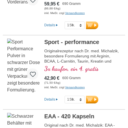
Acetyl-L-Carnitin für die optimale
59,95 €
690 Gramm
Energieversorgung der Mitochondrien. Mit
(86,88 €/kg)
D-Pinitol für eine bessere Bioverfügbarkeit
inkl. MwSt. zzgl
Versandkosten
der hochwertigen Substanzen sowie D-
Ribose, einem essenziellen Baustein für
Details
ATP, DNA und das Energiemolekül NADH.
Workout Pro Level ist frei von künstlichen
Süßstoffen und frei von künstlichen
Sport - performance
Aromen, enthält natürliche Bourbon-
Vanille und sorgt für ein angenehmes
Originalrezeptur nach Dr. med. Michalzik,
Geschmackserlebnis. Entwickelt von
besondere Formulierung mit Arginin,
Ärzten, produziert in Deutschland –
BCAA, L-Carnitin, Taurin, Kreatin und
höchste Qualität für Ihre Muskel- und
Magnesium.
3x kaufen, ein 4. gratis
Leistungsfähigkeit.
42,90 €
600 Gramm
Mehr Informationen zu Workout Pro
(71,50 €/kg)
Level
inkl. MwSt. zzgl
Versandkosten
Details
EAA - 420 Kapseln
Original nach Dr. med. Michalzik: EAA -