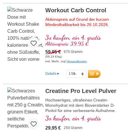
und über 20 Jahren
Produktionserfahrung. Magnesium-
Workout Carb Control
Bisglycinat nach Dr. med. Michalzik – für
eine optimale Versorgung mit diesem
Aktionspreis auf Grund der kurzen
lebenswichtigen Mineral, bewährt,
Mindesthaltbarkeit bis 26.10.2026.
zertifiziert und nachhaltig. Perfekt für
Veganer und Vegetarier geeignet.
Die ultimative Formel für alle, die höchste
3x kaufen, ein 4. gratis
Ansprüche an ihr Workout-Produkt stellen!
mehr Informationen zu Magnesium
Aktionspreis: 39,95 €
Enthält das gesamte Spektrum
Bisglycinat Pulver
essenzieller Aminosäuren (EAAs) und
59,95 €
675 Gramm
verzweigtkettiger Aminosäuren (BCAAs),
(59,19 €/kg)
kombiniert mit Creatin für eine bessere
inkl. MwSt. zzgl
Versandkosten
Muskelleistung und Acetyl-L-Carnitin zur
Unterstützung der Energieversorgung.
Details
Ohne künstliche Zusätze, ohne künstliche
Süßstoffe – stattdessen mit natürlicher
Bourbon-Vanille, Erythrit und Stevia. Mit
Creatine Pro Level Pulver
D-Pinitol für eine optimierte
Bioverfügbarkeit der Nährstoffe.
Hochwertiges, ultrafeines Creatin-
Entwickelt von Ärzten, produziert in
Monohydrat mit dem Bioverstärker D-
Deutschland – höchste Qualität für Ihr
Pinitol für eine verbesserte Aufnahme.
Training.
Unterstützt die körperliche
3x kaufen, ein 4. gratis
Leistungsfähigkeit bei intensiven
Mehr Informationen zu Workout Carb
Trainingseinheiten und fördert die
29,95 €
250 Gramm
Control