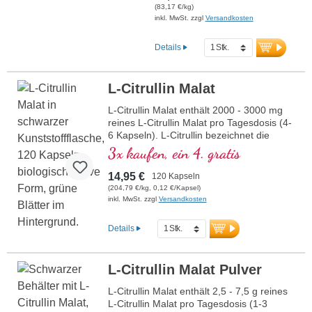
Zusätze oder künstliche
(83,17 €/kg)
Aromen. Perfekt für Sportler
inkl. MwSt. zzgl
Versandkosten
zur Unterstützung von
Muskelaufbau und
Details
Regeneration.
mehr Informationen zu
BCAA Pulver
L-Citrullin Malat
L-Citrullin Malat enthält 2000 - 3000 mg
reines L-Citrullin Malat pro Tagesdosis (4-
6 Kapseln). L-Citrullin bezeichnet die
spezifische isomere Form der Aminosäure
3x kaufen, ein 4. gratis
Citrullin, die biologisch aktiv und für den
menschlichen Körper verwertbar ist. Die
14,95 €
120 Kapseln
Kombination mit Malat erhöht die
(204,79 €/kg, 0,12 €/Kapsel)
Wirksamkeit und Effizienz. L-Citrullin wirkt
inkl. MwSt. zzgl
Versandkosten
synergistisch mit L-Arginin und unterstützt
so die sportliche Leistung. Dieses
Details
hochwertige Nahrungsergänzungsmittel
wird in Deutschland hergestellt und ist frei
von Zusätzen. Die Versiegelung ist
L-Citrullin Malat Pulver
aluminiumfrei.
L-Citrullin Malat enthält 2,5 - 7,5 g reines
mehr Informationen zu L-Citrullin
L-Citrullin Malat pro Tagesdosis (1-3
Malat