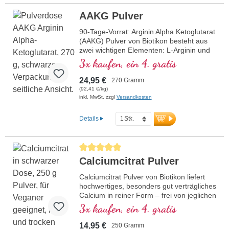
AAKG Pulver
90-Tage-Vorrat: Arginin Alpha Ketoglutarat
(AAKG) Pulver von Biotikon besteht aus
zwei wichtigen Elementen: L-Arginin und
Alpha-Ketoglutarat (AKG). Verschiedene
3x kaufen, ein 4. gratis
Anbieter verkaufen dieses Produkt in
unterschiedlicher Zusammensetzung der
24,95 €
270 Gramm
beiden Stoffe. Biotikon bietet das
(92,41 €/kg)
hochkonzentrierte Arginin-AKG im
inkl. MwSt. zzgl
Versandkosten
optimalen 1:1-Verhältnis an, das heißt
50% Arginin und volle 50% AKG. Alpha-
Details
Ketoglutarat (AKG) ist ein wertvoller
Wirkstoff, der eine zentrale Rolle im
Energiestoffwechsel spielt. Diese spezielle
Durchschnittliche Bewertung von 5 von 5 Sternen
Form von L-Arginin wird auch im
Calciumcitrat Pulver
Sportbereich geschätzt. Arginin ist in
Kombination mit AKG besonders
Calciumcitrat Pulver von Biotikon liefert
bioverfügbar. Frei von jeglichen
hochwertiges, besonders gut verträgliches
Zusatzstoffen und in einer
Calcium in reiner Form – frei von jeglichen
aluminiumfreien Versiegelung verpackt,
Zusatzstoffen und optimal bioverfügbar.
3x kaufen, ein 4. gratis
bietet es eine hochwertige Quelle der
Calcium spielt eine entscheidende Rolle
Aminosäure Arginin. Hergestellt in
im Körper. Es ist wichtig für Energie,
Deutschland unter höchsten
14,95 €
250 Gramm