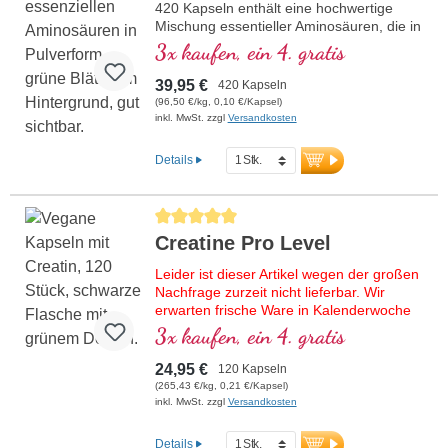
420 Kapseln enthält eine hochwertige
Mischung essentieller Aminosäuren, die in
optimalen Verhältnissen vorliegen. Diese
3x kaufen, ein 4. gratis
Formel ist frei von Zusatzstoffen und wird
in Deutschland hergestellt. Die
39,95 €
420 Kapseln
Versiegelung ist aluminiumfrei.
(96,50 €/kg, 0,10 €/Kapsel)
mehr Informationen zu EAA - 420
inkl. MwSt. zzgl
Versandkosten
Kapseln
Details
Durchschnittliche Bewertung von 5 von 5 Sternen
Creatine Pro Level
Leider ist dieser Artikel wegen der großen
Nachfrage zurzeit nicht lieferbar. Wir
erwarten frische Ware in Kalenderwoche
33/2026.
3x kaufen, ein 4. gratis
Hochwertiges Creatin-Monohydrat mit D-
24,95 €
120 Kapseln
Pinitol für eine optimale Bioverfügbarkeit.
(265,43 €/kg, 0,21 €/Kapsel)
Unterstützt gezielt die körperliche
inkl. MwSt. zzgl
Versandkosten
Leistungsfähigkeit, insbesondere bei
intensiven Trainingseinheiten. Die
Details