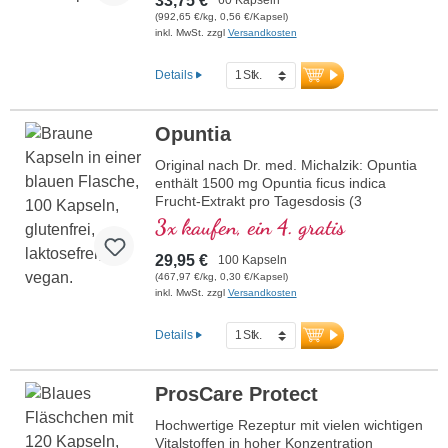
33,75 €
(992,65 €/kg, 0,56 €/Kapsel)
inkl. MwSt. zzgl
Versandkosten
Details
Opuntia
Original nach Dr. med. Michalzik: Opuntia
enthält 1500 mg Opuntia ficus indica
Frucht-Extrakt pro Tagesdosis (3
Kapseln). Dieses hochwertige
3x kaufen, ein 4. gratis
Nahrungsergänzungsmittel ist frei von
Zusatzstoffen und wird in Deutschland
29,95 €
100 Kapseln
hergestellt. Die Versiegelung ist
(467,97 €/kg, 0,30 €/Kapsel)
aluminiumfrei.
inkl. MwSt. zzgl
Versandkosten
mehr Informationen zu Opuntia
Details
ProsCare Protect
Hochwertige Rezeptur mit vielen wichtigen
Vitalstoffen in hoher Konzentration