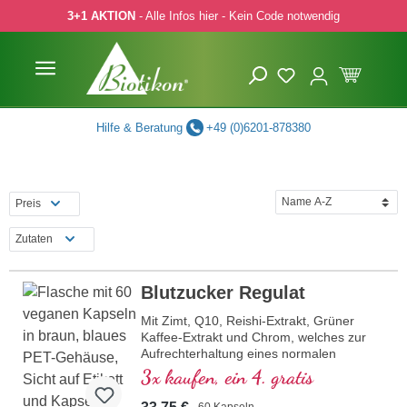
3+1 AKTION
- Alle Infos hier - Kein Code notwendig
 Hauptinhalt springen
Zur Suche springen
Zur Hauptnavigation springen
Hilfe & Beratung
+49 (0)6201-878380
Preis
Zutaten
Blutzucker Regulat
Mit Zimt, Q10, Reishi-Extrakt, Grüner
Kaffee-Extrakt und Chrom, welches zur
Aufrechterhaltung eines normalen
Blutzuckerspiegels beiträgt.
3x kaufen, ein 4. gratis
60 Kapseln