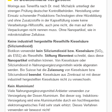
Moringa aus Teneriffa nach Dr. med. Michalzik unterliegt der
strengen Prüfung deutscher Kontrollbehörden. Herstellung unter
Einsatz schonender Produktions-Technologien ohne Hitzebildung
und ohne Zusatzstoffe in der Kapselfüllung sowie keine
Verarbeitungs-Hilfsstoffe, auch jene nicht, die man auf den
Verpackungen nicht nennen muss. Ohne Nanopartikel, wie in
mikrokristalliner Zellulose.
Keine industriell hergestellte Rieselhilfe Kieselsäure
(Siliziumdioxid)
Biotikon verwendet
kein Siliziumdioxid bzw. Kieselsäure
(SiO
,
2
als E551) als Rieselhilfe.
Stiftung Warentest
schreibt, dass diese
Nanopartikel
enthalten können. Von Kieselsäure oder
Siliziumdioxid in Nahrungsergänzungsmitteln würde abgeraten
werden. Bio Suisse hat die
Zulassung
von Kieselsäure bzw.
Siliciumdioxid
beendet
. Kieselsäure aus Zinnkraut ist mit dieser
industriell hergestellten Kieselsäure nicht zu verwechseln.
Kein Aluminium!
Viele Nahrungsergänzungsmittel-Anbieter verwenden zur
Versiegelung der Dosen Aluminium. Bei dieser sog. Induktions-
Versiegelung wird eine Aluminiumfolie durch ein hochfrequentes
elektromagnetisches Feld sehr stark erhitzt. Dieses Verfahren
verwenden wir bewusst nicht!