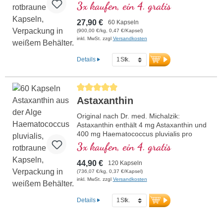
Tagesdosis (1 Kapsel). Dieser
3x kaufen, ein 4. gratis
hochwertige Extrakt ist reich an
Antioxidantien und frei von Zusatzstoffen.
27,90 €
60 Kapseln
Die Versiegelung ist aluminiumfrei.
(900,00 €/kg, 0,47 €/Kapsel)
inkl. MwSt. zzgl
Versandkosten
mehr Informationen zu Astaxanthin
Details
Durchschnittliche Bewertung von 5 von 5 Sternen
Astaxanthin
Original nach Dr. med. Michalzik:
Astaxanthin enthält 4 mg Astaxanthin und
400 mg Haematococcus pluvialis pro
Tagesdosis (1 Kapsel). Dieser
3x kaufen, ein 4. gratis
hochwertige Extrakt ist reich an
Antioxidantien und frei von Zusatzstoffen.
44,90 €
120 Kapseln
Die Versiegelung ist aluminiumfrei.
(736,07 €/kg, 0,37 €/Kapsel)
inkl. MwSt. zzgl
Versandkosten
mehr Informationen zu Astaxanthin
Details