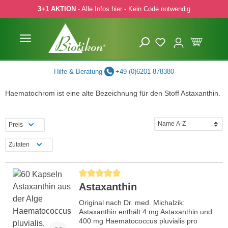
3+1 AKTION
- Alle Infos hier - Kein Code notwendig
 Hauptinhalt springen
Zur Suche springen
Zur Hauptnavigation springen
Hilfe & Beratung
+49 (0)6201-878380
Haematochrom ist eine alte Bezeichnung für den Stoff Astaxanthin.
Preis
Zutaten
Durchschnittliche Bewertung von 5 von 5 Sternen
Astaxanthin
Original nach Dr. med. Michalzik:
Astaxanthin enthält 4 mg Astaxanthin und
400 mg Haematococcus pluvialis pro