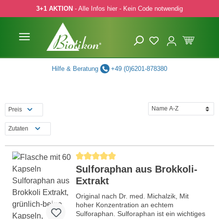
3+1 AKTION
- Alle Infos hier - Kein Code notwendig
 Hauptinhalt springen
Zur Suche springen
Zur Hauptnavigation springen
Hilfe & Beratung
+49 (0)6201-878380
Preis
Zutaten
Durchschnittliche Bewertung von 5 von 5 Sternen
Sulforaphan aus Brokkoli-
Extrakt
Original nach Dr. med. Michalzik, Mit
hoher Konzentration an echtem
Sulforaphan. Sulforaphan ist ein wichtiges