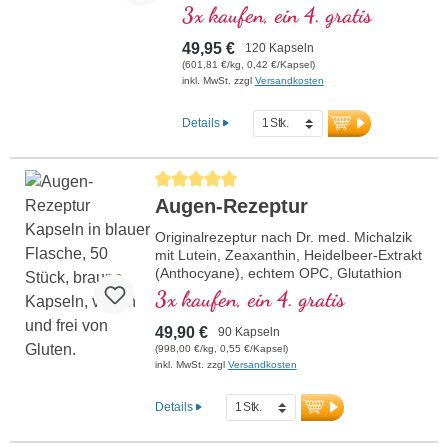
normalen Kollagenbildung für eine
3x kaufen, ein 4. gratis
normale Funktion der Blutgefäße
beiträgt. Die B-Vitamine liegen in
49,95 €
120 Kapseln
bioaktiver Form vor.
(601,81 €/kg, 0,42 €/Kapsel)
inkl. MwSt. zzgl
Versandkosten
Details
Durchschnittliche Bewertung von 5 von 5 Sternen
Augen-Rezeptur
Originalrezeptur nach Dr. med. Michalzik
mit Lutein, Zeaxanthin, Heidelbeer-Extrakt
(Anthocyane), echtem OPC, Glutathion
und Vitamin A, welches zur Erhaltung
3x kaufen, ein 4. gratis
einer normalen Sehkraft beiträgt.
Hochdosiert zur effektiven und sicheren
49,90 €
90 Kapseln
Anwendung. Entwickelt durch ein
(998,00 €/kg, 0,55 €/Kapsel)
Ärtzeteam mit hoher Pflanzenstoff-,
inkl. MwSt. zzgl
Versandkosten
Makro- und Mikronähstoffexpertise unter
der Leitung von Dr. med. Alexander
Details
Michalzik.