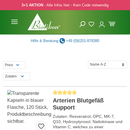
3+1 AKTION
- Alle Infos hier - Kein Code notwendig
 Hauptinhalt springen
Zur Suche springen
Zur Hauptnavigation springen
Hilfe & Beratung
+49 (0)6201-878380
Preis
Zutaten
Durchschnittliche Bewertung von 5 von 5 Ste
Arterien Blutgefäß
Support
Zutaten: Resveratrol, OPC, MK-7,
Q10, Hydroxytyrosol, Nattokinase und
Vitamin C, welches zu einer