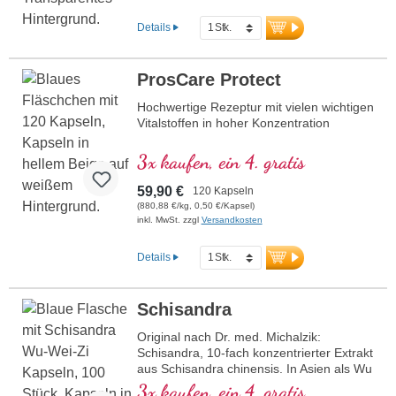
Details
ProsCare Protect
Hochwertige Rezeptur mit vielen wichtigen
Vitalstoffen in hoher Konzentration
3x kaufen, ein 4. gratis
59,90 €
120 Kapseln
(880,88 €/kg, 0,50 €/Kapsel)
inkl. MwSt. zzgl
Versandkosten
Details
Schisandra
Original nach Dr. med. Michalzik:
Schisandra, 10-fach konzentrierter Extrakt
aus Schisandra chinensis. In Asien als Wu
Wei Zi (Frucht der 5 Energien) bekannt,
3x kaufen, ein 4. gratis