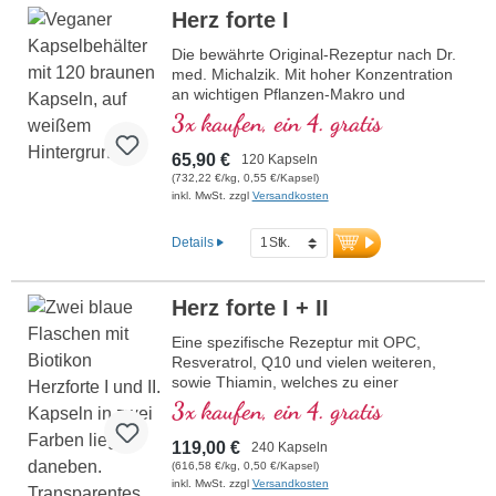
Herz forte I
Die bewährte Original-Rezeptur nach Dr.
med. Michalzik. Mit hoher Konzentration
an wichtigen Pflanzen-Makro und
Mikronährstoffen. Mit wertvollem OPC,
3x kaufen, ein 4. gratis
Q10, reinem Trans-Resveratrol, rotem
Ginseng, natürliches Vitamin E und vielen
65,90 €
120 Kapseln
weitere wichtige Mikronährstoffe. Optimal
(732,22 €/kg, 0,55 €/Kapsel)
ergänzt durch die Rezeptur Herz forte 2.
inkl. MwSt. zzgl
Versandkosten
Hocheffektiv das Original von Biotikon seit
23 Jahren aus eigener Produktion in
Details
Deutschland von traditionsreichem
Familienunternehmen. Ohne Zusätze
hochrein und Entwickelt durch ein
Herz forte I + II
Ärtzeteam mit hoher Pflanzenstoff-,
Makro- und Mikronähstoffexpertise unter
Eine spezifische Rezeptur mit OPC,
der Leitung von Dr. med. Alexander
Resveratrol, Q10 und vielen weiteren,
Michalzik.
sowie Thiamin, welches zu einer
normalen Herzfunktion beiträgt. (Rezeptur
3x kaufen, ein 4. gratis
1 und Rezeptur 2)
119,00 €
240 Kapseln
(616,58 €/kg, 0,50 €/Kapsel)
inkl. MwSt. zzgl
Versandkosten