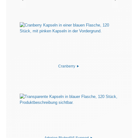
Cranberry
Arterien Blutgefäß Support