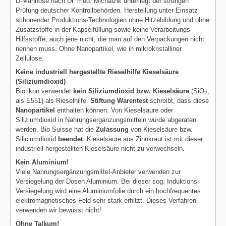
D-Mannose nach Dr. med. Michalzik unterliegt der strengen
Prüfung deutscher Kontrollbehörden. Herstellung unter Einsatz
schonender Produktions-Technologien ohne Hitzebildung und ohne
Zusatzstoffe in der Kapselfüllung sowie keine Verarbeitungs-
Hilfsstoffe, auch jene nicht, die man auf den Verpackungen nicht
nennen muss. Ohne Nanopartikel, wie in mikrokristalliner
Zellulose.
Keine industriell hergestellte Rieselhilfe Kieselsäure
(Siliziumdioxid)
Biotikon verwendet
kein Siliziumdioxid bzw. Kieselsäure
(SiO
,
2
als E551) als Rieselhilfe.
Stiftung Warentest
schreibt, dass diese
Nanopartikel
enthalten können. Von Kieselsäure oder
Siliziumdioxid in Nahrungsergänzungsmitteln würde abgeraten
werden. Bio Suisse hat die
Zulassung
von Kieselsäure bzw.
Siliciumdioxid
beendet
. Kieselsäure aus Zinnkraut ist mit dieser
industriell hergestellten Kieselsäure nicht zu verwechseln.
Kein Aluminium!
Viele Nahrungsergänzungsmittel-Anbieter verwenden zur
Versiegelung der Dosen Aluminium. Bei dieser sog. Induktions-
Versiegelung wird eine Aluminiumfolie durch ein hochfrequentes
elektromagnetisches Feld sehr stark erhitzt. Dieses Verfahren
verwenden wir bewusst nicht!
Ohne Talkum!