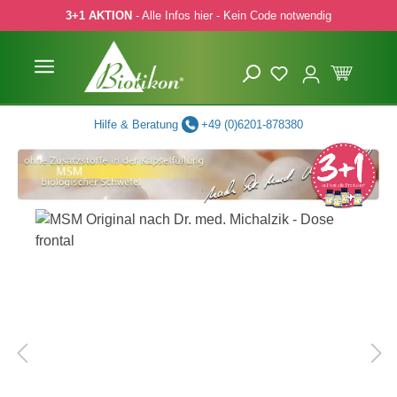
3+1 AKTION
- Alle Infos hier - Kein Code notwendig
 Hauptinhalt springen
Zur Suche springen
Zur Hauptnavigation springen
Hilfe & Beratung
+49 (0)6201-878380