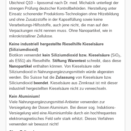
Ubichinol Q10 – liposomal nach Dr. med. Michalzik unterliegt der
strengen Prüfung deutscher Kontrollbehörden. Herstellung unter
Einsatz schonender Produktions-Technologien ohne Hitzebildung
und ohne Zusatzstoffe in der Kapselfüllung sowie keine
Verarbeitungs-Hilfsstoffe, auch jene nicht, die man auf den
Verpackungen nicht nennen muss. Ohne Nanopartikel, wie in
mikrokristalliner Zellulose.
Keine industriell hergestellte Rieselhilfe Kieselsäure
(Siliziumdioxid)
Biotikon verwendet
kein Siliziumdioxid bzw. Kieselsäure
(SiO
,
2
als E551) als Rieselhilfe.
Stiftung Warentest
schreibt, dass diese
Nanopartikel
enthalten können. Von Kieselsäure oder
Siliziumdioxid in Nahrungsergänzungsmitteln würde abgeraten
werden. Bio Suisse hat die
Zulassung
von Kieselsäure bzw.
Siliciumdioxid
beendet
. Kieselsäure aus Zinnkraut ist mit dieser
industriell hergestellten Kieselsäure nicht zu verwechseln.
Kein Aluminium!
Viele Nahrungsergänzungsmittel-Anbieter verwenden zur
Versiegelung der Dosen Aluminium. Bei dieser sog. Induktions-
Versiegelung wird eine Aluminiumfolie durch ein hochfrequentes
elektromagnetisches Feld sehr stark erhitzt. Dieses Verfahren
verwenden wir bewusst nicht!