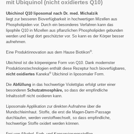
mit Ubiquinol (nicht oxidiertes Q10)
Ubichinol Q10 liposomal nach Dr. med. Michalzik
liegt zur besseren Bioverfügbarkeit in hochwertigen Mizellen aus
Phospholipiden vor. Durch ein besonderes Verfahren kann das
lipophile Q10 in Mizellen aus pflanzlichen Phospholipiden gebunden
werden und liegt dort geschützter vor. So kann es der Körper besser
aufnehmen.
®
Eine Produktinnovation aus dem Hause Biotikon
.
Ubichinol ist die körpereigene Form von Q10. Dank modernster
Produktionstechnologien enthält diese Rezeptur hoch bioverfügbares,
®
nicht oxidiertes
Kaneka
Ubichinol in liposomaler Form.
Die
Abfüllung
in das hochwertige Violettglas erfolgt unter einer
besonderen
Schutzatmosphäre,
so dass der empfindliche
Inhaltsstoff nicht oxidieren kann.
Liposomale Applikation zur direkten Aufnahme über die
Mundschleimhaut. Stoffe, die erst die Magen-Darm-Passage
durchlaufen, werden verstoffwechselt, so dass empfindliche,
hochwertige Stoffe oxidert werden können.
Frei von Alkohol, Farb- und Konservierungsstoffen.