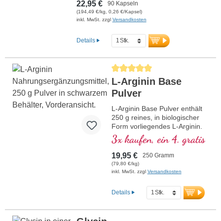
Deutschland hergestellt. Die Versiegelung
22,95 €
90 Kapseln
ist aluminiumfrei.
(194,49 €/kg, 0,26 €/Kapsel)
mehr Informationen zu Kalium Citrat
inkl. MwSt. zzgl
Versandkosten
Details
Durchschnittliche Bewertung von 5 vo
L-Arginin Base
Pulver
L-Arginin Base Pulver enthält
250 g reines, in biologischer
Form vorliegendes L-Arginin.
Diese semi-essentielle,
3x kaufen, ein 4. gratis
basische und proteinogene
Aminosäure bietet eine
19,95 €
250 Gramm
besonders hohe
(79,80 €/kg)
Bioverfügbarkeit und wird
inkl. MwSt. zzgl
Versandkosten
durch Fermentation
gewonnen. Das Pulver ist frei
Details
von jeglichen Zusatzstoffen
und eignet sich ideal zur
täglichen Supplementierung.