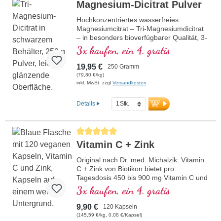
Magnesium-Dicitrat Pulver
Hochkonzentriertes wasserfreies
Magnesiumcitrat – Tri-Magnesiumdicitrat
– in besonders bioverfügbarer Qualität, 3-
Monats-Packung
3x kaufen, ein 4. gratis
19,95 €
250 Gramm
(79,80 €/kg)
inkl. MwSt. zzgl
Versandkosten
Details
Durchschnittliche Bewertung von 5 von 5 Sternen
Vitamin C + Zink
Original nach Dr. med. Michalzik: Vitamin
C + Zink von Biotikon bietet pro
Tagesdosis 450 bis 900 mg Vitamin C und
10 bis 20 mg organisch gebundenes Zink.
3x kaufen, ein 4. gratis
Diese Kombination unterstützt das
Immunsystem und trägt zum Schutz der
9,90 €
120 Kapseln
Zellen vor oxidativem Stress bei.
(145,59 €/kg, 0,08 €/Kapsel)