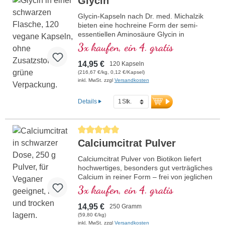
Glycin
Hergestellt in Deutschland,
wird es in einer
Glycin-Kapseln nach Dr. med. Michalzik
aluminiumfreien Versiegelung
bieten eine hochreine Form der semi-
angeboten.
essentiellen Aminosäure Glycin in
Kapselform. Dieses Produkt ist speziell
3x kaufen, ein 4. gratis
mehr Informationen zu L-
formuliert, um durch eine Tagesdosierung
Arginin Base Pulver
von 1.500 - 3.000 mg zur Unterstützung
14,95 €
120 Kapseln
von Wohlbefinden und körpereigenen
bar
(216,67 €/kg, 0,12 €/Kapsel)
Prozessen beizutragen. Der Kapselinhalt
inkl. MwSt. zzgl
Versandkosten
ist frei von Zusatzstoffen, vegan und wird
nachhaltig in Deutschland hergestellt. Die
Details
umweltfreundliche Verpackung aus HDPE
ist frei von Weichmachern, was die
Qualität und Reinheit des Produkts
Durchschnittliche Bewertung von 5 von 5 Sternen
zusätzlich sichert.
Calciumcitrat Pulver
mehr Informationen zu Glycin
Calciumcitrat Pulver von Biotikon liefert
Kapseln
hochwertiges, besonders gut verträgliches
Calcium in reiner Form – frei von jeglichen
Zusatzstoffen und optimal bioverfügbar.
3x kaufen, ein 4. gratis
Calcium spielt eine entscheidende Rolle
im Körper. Es ist wichtig für Energie,
14,95 €
250 Gramm
Knochen, Zähne, Muskeln, Nerven sowie
(59,80 €/kg)
Verdauung, Zellstoffwechsel. Auch für
inkl. MwSt. zzgl
Versandkosten