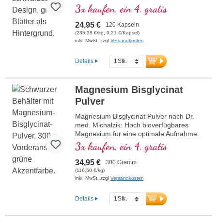
Kapseln). Dieses hochwertige
3x kaufen, ein 4. gratis
Nahrungsergänzungsmittel ist frei von
Zusätzen und wird in Deutschland
24,95 €
120 Kapseln
hergestellt. Die Versiegelung ist
(235,38 €/kg, 0,21 €/Kapsel)
aluminiumfrei.
inkl. MwSt. zzgl
Versandkosten
mehr Informationen zu Tri-
Magnesium-Dicitrat
Details
Magnesium Bisglycinat
Pulver
Magnesium Bisglycinat Pulver nach Dr.
med. Michalzik: Hoch bioverfügbares
Magnesium für eine optimale Aufnahme.
Unterstützt die Funktion von Muskeln,
3x kaufen, ein 4. gratis
Nerven und Energiestoffwechsel. Perfekt
dosierbar mit 1,5–3 g pro Tag, ohne
34,95 €
300 Gramm
Zusätze, vegan und nachhaltig in
(116,50 €/kg)
Deutschland hergestellt, von Ärzten
inkl. MwSt. zzgl
Versandkosten
entwickelt. Produziert in Deutschland
unter den höchsten Standards, basierend
Details
auf über 40 Jahren Vitalstoff-Expertise
und über 20 Jahren