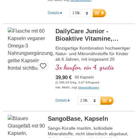
liegen in ionisierter Form vor, wodurch sie
vom Körper besonders gut aufgenommen
Details
werden können. Nachhaltig aus am
Meeresboden abgelagerter nicht vitaler
Meereskorallen vor der Küste Okinawas
DailyCare Junior -
gewonnen und auf Reinheit geprüft.
Bioaktive Vitamine,
Unterstützt die Knochengesundheit,
Muskelfunktion und den täglichen
veganes Omega-3 +
Einzigartige Kombination hochwertiger
Nährstoffbedarf. Vegan, ohne Zusätze,
Spurenelemente und
Natur- und Mikronährstoffe für Kinder
von Ärzten entwickelt und in Deutschland
ab 6 Jahren, mit insgesamt 20
hochwertige
produziert. Aluminiumfreie Versiegelung
wichtigen Nährstoffen für Ihr Kind.
3x kaufen, ein 4. gratis
und über 20 Jahre Erfahrung garantieren
Pflanzenstoffe
höchste Qualität.
39,90 €
60 Kapseln
Mehr Informationen zu DailyCare
(1.596,00 €/kg, 0,67 €/Kapsel)
Men 50+ Mineralien
inkl. MwSt. zzgl
Versandkosten
Details
SangoBase, Kapseln
Sango-Koralle maritim, kolloidiale
Mineralstoffe, nicht überirdisch abgebaut,