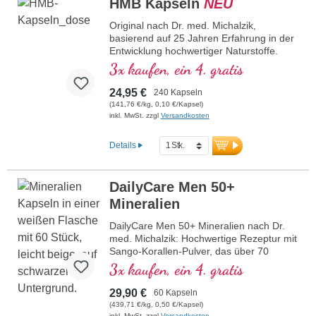
HMB Kapseln
NEU
der Teepflanze vorkommt
insbesondere im sportlichen Kontext.
Schonende Verarbeitung & streng
Original nach Dr. med. Michalzik,
mehr Informationen zu HMB Pulver
geprüfte Rohstoffqualität
basierend auf 25 Jahren Erfahrung in der
100 % vegan, frei von Zusätzen und
Entwicklung hochwertiger Naturstoffe.
ohne Gentechnik
1.200 – 3.600 mg hochreines Calcium β-
3x kaufen, ein 4. gratis
Von Ärzten entwickelt, laborgeprüft
Hydroxy-β-Methylbutyrat pro
Hergestellt in Deutschland – höchste
Tagesdosierung von 2 – 6 Kapseln, davon
24,95 €
240 Kapseln
Qualitätsstandards
1.020 – 3.060 mg reines HMB (85 %).
(141,76 €/kg, 0,10 €/Kapsel)
Ein Originalprodukt von Biotikon® nach
Calcium β-Hydroxy-β-Methylbutyrat
inkl. MwSt. zzgl
Versandkosten
Dr. med. Michalzik
(HMB) ist ein natürlich vorkommendes
Derivat der für den Muskel wichtigen
Details
Aminosäure Leucin.
mehr Informationen zu HMB Kapseln
DailyCare Men 50+
Mineralien
DailyCare Men 50+ Mineralien nach Dr.
med. Michalzik: Hochwertige Rezeptur mit
Sango-Korallen-Pulver, das über 70
Mineralstoffe und Spurenelemente
3x kaufen, ein 4. gratis
enthält. Besonders hervorzuheben sind
Calcium (20 %) und Magnesium (10 %) im
29,90 €
60 Kapseln
idealen Verhältnis von 2:1, welches die
(439,71 €/kg, 0,50 €/Kapsel)
Bioverfügbarkeit optimiert. Die Mineralien
inkl. MwSt. zzgl
Versandkosten