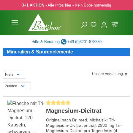
3+1 AKTION
- Alle Infos hier - Kein Code notwendig
 Hauptinhalt springen
Zur Suche springen
Zur Hauptnavigation springen
Hilfe & Beratung
+49 (0)6201-878380
Mineralien & Spurenelemente
Preis
Zutaten
Durchschnittliche Bewertung von 5 von 5 Sternen
Magnesium-Dicitrat
Original nach Dr. med. Michalzik: Tri-
Magnesium-Dicitrat enthält 2980 mg Tri-
Magnesium-Dicitrat pro Tagesdosis (4