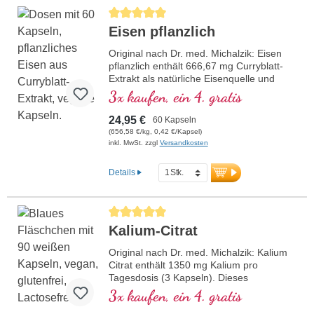
Produktionserfahrung. Magnesium-
Durchschnittliche Bewertung von 5 von 5 Sternen
Bisglycinat nach Dr. med. Michalzik – für
Eisen pflanzlich
eine optimale Versorgung mit diesem
lebenswichtigen Mineral, bewährt,
Original nach Dr. med. Michalzik: Eisen
zertifiziert und nachhaltig. Perfekt für
pflanzlich enthält 666,67 mg Curryblatt-
Veganer und Vegetarier geeignet.
Extrakt als natürliche Eisenquelle und
384,62 mg Camu Camu-Extrakt als
mehr Informationen zu Magnesium
3x kaufen, ein 4. gratis
natürliche Vitamin C-Quelle, die zur
Bisglycinat Pulver
besseren Aufnahme von Eisen beiträgt.
24,95 €
60 Kapseln
Dieses pflanzliche Eisenprodukt
(656,58 €/kg, 0,42 €/Kapsel)
unterstützt die normale Blutbildung und
inkl. MwSt. zzgl
Versandkosten
trägt zur Verringerung von Müdigkeit und
Ermüdung bei. Hergestellt in Deutschland,
Details
frei von Zusätzen und mit einer
aluminiumfreien Versiegelung.
mehr Informationen zu Eisen
Durchschnittliche Bewertung von 5 von 5 Sternen
pflanzlich
Kalium-Citrat
Original nach Dr. med. Michalzik: Kalium
Citrat enthält 1350 mg Kalium pro
Tagesdosis (3 Kapseln). Dieses
hochwertige Nahrungsergänzungsmittel
3x kaufen, ein 4. gratis
ist frei von Zusatzstoffen und wird in