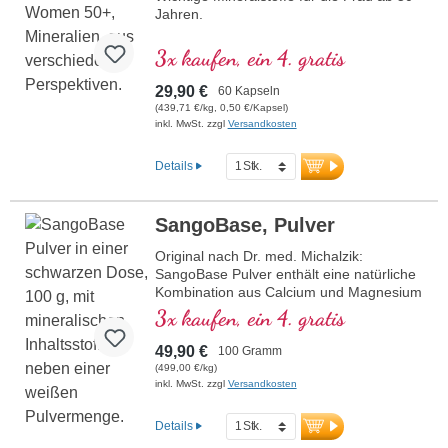
Jahren.
3x kaufen, ein 4. gratis
29,90 €
60 Kapseln
(439,71 €/kg, 0,50 €/Kapsel)
inkl. MwSt. zzgl
Versandkosten
Details
SangoBase, Pulver
Original nach Dr. med. Michalzik:
SangoBase Pulver enthält eine natürliche
Kombination aus Calcium und Magnesium
im idealen Verhältnis von 2:1. Dieses
3x kaufen, ein 4. gratis
basische Mineralpulver unterstützt den
normalen Säure-Basen-Haushalt und
49,90 €
100 Gramm
trägt zur Erhaltung normaler Knochen und
(499,00 €/kg)
Zähne bei. Hergestellt in Deutschland, frei
inkl. MwSt. zzgl
Versandkosten
von Zusätzen und in einer
aluminiumfreien Verpackung.
Details
mehr Informationen zu SangoBase