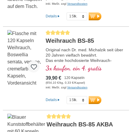
inkl. MwSt. zzgl
Versandkosten
Details
Durchschnittliche Bewertung von 5 von 5 Sternen
Weihrauch BS-85
Original nach Dr. med. Michalzik seit über
20 Jahren vielfach bewährt.
Das erste hochdosierte Weihrauch-
Produkt mit 85 % Boswellia-Säuren auf
3x kaufen, ein 4. gratis
dem deutschen Markt überhaupt.
Für eine optimale Bioverfügbarkeit
39,90 €
120 Kapseln
entwickelt.
(654,10 €/kg, 0,33 €/Kapsel)
Hypoallergen durch die Biotikon
inkl. MwSt. zzgl
Versandkosten
Spezialtechnologie nach den strengen
Qualitätskriterien von Dr. med. Michalzik.
Details
Schonend und nachhaltig aus
Wildsammlung geerntet.
Professionell verarbeitet für die beste und
Durchschnittliche Bewertung von 5 von 5 Sternen
sichere Anwendung beim Menschen.
Weihrauch BS-85 AKBA
Dr. med. Michalzik steht mit seinem
Namen für die erstklassige langbewährte