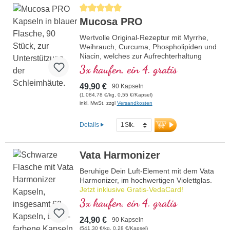
Durchschnittliche Bewertung von 5 von 5 Sternen
Mucosa PRO
Wertvolle Original-Rezeptur mit Myrrhe,
Weihrauch, Curcuma, Phospholipiden und
Niacin, welches zur Aufrechterhaltung
normaler Schleimhäute beiträgt. Seit über
3x kaufen, ein 4. gratis
20 Jahren eigene Produktion in
Deutschland. Dr. med. Michalzik erforscht
49,90 €
90 Kapseln
seit über 40 Jahren die besten
(1.084,78 €/kg, 0,55 €/Kapsel)
Pflanzenstoffe und deren Auswirkungen
inkl. MwSt. zzgl
Versandkosten
auf den Menschen. Diese Erfahrung
kommt Ihnen zu Gute für beste
Details
Premiumzutaten und eine gezielte und
sichere Anwendung für Ihre Schleimhäute.
Vata Harmonizer
Beruhige Dein Luft-Element mit dem Vata
Harmonizer, im hochwertigen Violettglas.
Jetzt inklusive Gratis-VedaCard!
3x kaufen, ein 4. gratis
24,90 €
90 Kapseln
(541,30 €/kg, 0,28 €/Kapsel)