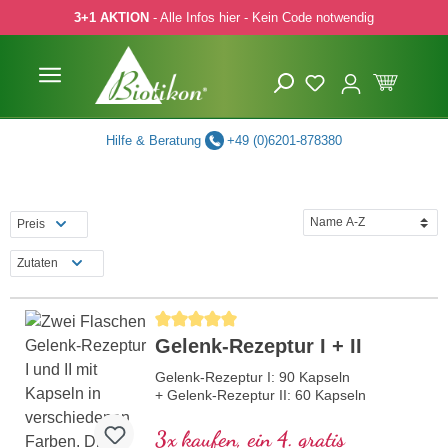
3+1 AKTION
- Alle Infos hier - Kein Code notwendig
 Hauptinhalt springen
Zur Suche springen
Zur Hauptnavigation springen
Hilfe & Beratung
+49 (0)6201-878380
Preis
Zutaten
Durchschnittliche Bewertung von 5 von 5 Sternen
Gelenk-Rezeptur I + II
Gelenk-Rezeptur I: 90 Kapseln
+ Gelenk-Rezeptur II: 60 Kapseln
3x kaufen, ein 4. gratis