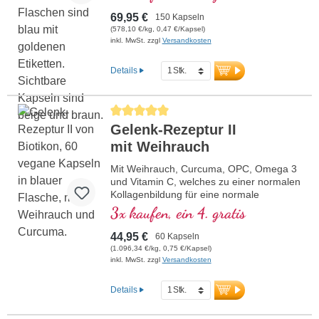
69,95 €
150 Kapseln
(578,10 €/kg, 0,47 €/Kapsel)
inkl. MwSt. zzgl
Versandkosten
Details
Durchschnittliche Bewertung von 5 von 5 Sternen
Gelenk-Rezeptur II
mit Weihrauch
Mit Weihrauch, Curcuma, OPC, Omega 3
und Vitamin C, welches zu einer normalen
Kollagenbildung für eine normale
Knorpelfunktion beiträgt. Zur spezifischen
3x kaufen, ein 4. gratis
Versorgung der knorpeligen
Gelenkstrukturen.
44,95 €
60 Kapseln
(1.096,34 €/kg, 0,75 €/Kapsel)
inkl. MwSt. zzgl
Versandkosten
Details