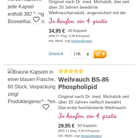
Original nach Dr. med. Michalzik, das seit
Qualität. Schonende Extraktion mit
über 20 Jahren bewährte
Lebensmittelethanol für die beste
Weihrauchprodukt, angereichert mit der
Extraktion.
wertvollen AKBA Boswelliasäure (Acetyl-
3x kaufen, ein 4. gratis
Über 20-jährige Partnerschaft und für
11-keto-β-Boswelliasäure)
Biotikon in Indien extrahiert.
Das erste hochdosierte Weihrauch-
mehr Informationen zu Weihrauch
34,95 €
60 Kapseln
Produkt mit 85% Boswellia-Säuren auf
BS-85
(998,57 €/kg, 0,58 €/Kapsel)
dem deutschen Markt mit hohem Gehalt
inkl. MwSt. zzgl
Versandkosten
an AKBA.
Hypoallergen durch die Biotikon
Details
Spezialtechnologie nach den strengen
Qualitätskriterien von Dr. med. Michalzik.
Nachhaltige und schonende
Durchschnittliche Bewertung von 5 von 5 St
Wildsammlung, professionell verarbeitet
Weihrauch BS-85
für die beste und sichere Anwendung
beim Menschen.
Phospholipid
Dr. med. Michalzik steht mit seinem
Namen für die erstklassige langbewährte
Original nach Dr. med. Michalzik seit
Qualität. Schonende Extraktion mit
über 20 Jahren vielfach bewährt.
Lebensmittelethanol für die beste
Das erste hochdosierte Weihrauch-
Extraktion.
Produkt mit 85 % Boswellia-Säuren
3x kaufen, ein 4. gratis
mehr Informationen zu BS-85
auf dem deutschen Markt
überhaupt.
29,95 €
60 Kapseln
Kombiniert mit hochwertigen
(855,71 €/kg, 0,50 €/Kapsel)
Phospholipiden für eine bessere
inkl. MwSt. zzgl
Versandkosten