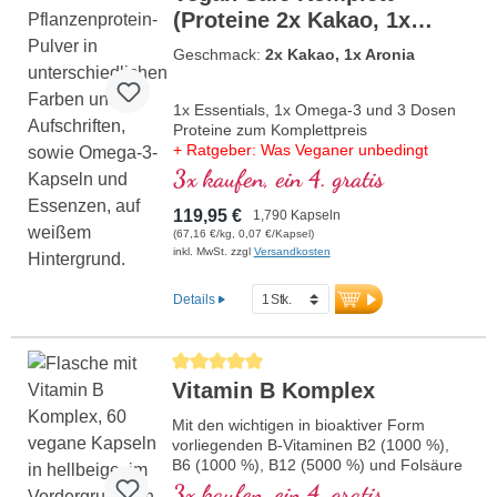
(Proteine 2x Kakao, 1x
Aronia)
Geschmack:
2x Kakao, 1x Aronia
1x Essentials, 1x Omega-3 und 3 Dosen
Proteine zum Komplettpreis
+ Ratgeber: Was Veganer unbedingt
wissen müssen
3x kaufen, ein 4. gratis
119,95 €
1,790 Kapseln
(67,16 €/kg, 0,07 €/Kapsel)
inkl. MwSt. zzgl
Versandkosten
Details
Durchschnittliche Bewertung von 5 von 5 Sternen
Vitamin B Komplex
Mit den wichtigen in bioaktiver Form
vorliegenden B-Vitaminen B2 (1000 %),
B6 (1000 %), B12 (5000 %) und Folsäure
(400 %) sowie allen anderen B-Vitaminen.
3x kaufen, ein 4. gratis