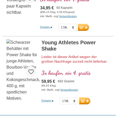
Mit Methylcobalamin und
Adenosylcobalamin.
34,95 €
60 Kapseln
(896,15 €/kg, 0,58 €/Kapsel)
inkl. MwSt. zzgl
Versandkosten
Details
Young Athletes Power
Shake
Leider ist dieser Artikel wegen der
großen Nachfrage zurzeit nicht lieferbar.
Hochwertiger Protein-Shake mit allen
3x kaufen, ein 4. gratis
essenziellen Aminosäuren (EAAs) und
Muskelaminosäuren (BCAAs),
59,95 €
692 Gramm
angereichert mit Creatin, D-Ribose
(86,63 €/kg)
(Muskelzucker) und Acetyl-L-Carnitin,
inkl. MwSt. zzgl
Versandkosten
Collagen, Sango-Korallen liefern 70
Mineralstoffe und Spurenelemente mit
Details
Calcium und Vitamin D für starke
Knochen. Frei von künstlichen
Süßstoffen & Aromen, mit natürlicher