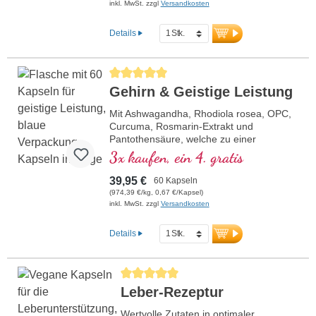
Kapselhüllen frei von Carrageen und PEG
inkl. MwSt. zzgl
Versandkosten
und Aluminium freie Versiegelung für Ihre
Sicherheit. Verwendung von hochwertigen
Details
Premiumextrakten.
Durchschnittliche Bewertung von 5 von 5 Sternen
Gehirn & Geistige Leistung
Mit Ashwagandha, Rhodiola rosea, OPC,
Curcuma, Rosmarin-Extrakt und
Pantothensäure, welche zu einer
normalen geistigen Leistungsfähigkeit
3x kaufen, ein 4. gratis
beiträgt und an der Synthese und dem
Stoffwechsel einiger Neurotransmitter
39,95 €
60 Kapseln
beteiligt ist. B-Vitamine bioaktiv!
(974,39 €/kg, 0,67 €/Kapsel)
inkl. MwSt. zzgl
Versandkosten
Details
Durchschnittliche Bewertung von 5 von 5 Stern
Leber-Rezeptur
Wertvolle Zutaten in optimaler