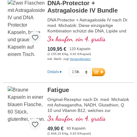
DNA-Protector +
Astragaloside IV Bundle
DNA Protector + Astragaloside IV nach Dr.
med. Michalzik: Diese einzigartige
Kombination schützt die DNA, Lipide und
Proteine vor oxidativem Stress und enthält
3x kaufen, ein 4. gratis
wertvolle Inhaltsstoffe wie OPC,
Granatapfel, Lutein, Astragaloside IV und
109,95 €
120 Kapseln
Selen. Selen trägt dazu bei, die Zellen vor
(2.155,88 €/kg, 0,92 €/Kapsel)
oxidativem Stress zu schützen. Vegan, frei
inkl. MwSt. zzgl
Versandkosten
von jeglichen Zusatzstoffen und in
Deutschland hergestellt.
Details
mehr Informationen zu DNA Protector
+ Astragaloside IV Bundle
Fatigue
Original-Rezeptur nach Dr. med. Michalzik
mit Ashwagandha, NADH, Glutathion, Q
10 und Vitamin B12, welches zur
Verringerung von Müdigkeit und
3x kaufen, ein 4. gratis
Ermüdung beiträgt. 20 Jahre
Produktionserfahrung in Deutschland und
49,90 €
60 Kapseln
40-jährige Vitalstofferfahrung. Vegane
(1.848,15 €/kg, 0,83 €/Kapsel)