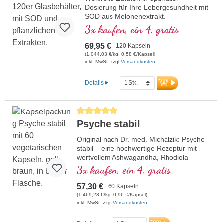
Dosierung für Ihre Lebergesundheit mit
SOD aus Melonenextrakt.
3x kaufen, ein 4. gratis
69,95 €
120 Kapseln
(1.044,03 €/kg, 0,58 €/Kapsel)
inkl. MwSt. zzgl
Versandkosten
Details
Durchschnittliche Bewertung von 5 von 5 Sternen
Psyche stabil
Original nach Dr. med. Michalzik: Psyche
stabil – eine hochwertige Rezeptur mit
wertvollem Ashwagandha, Rhodiola
rosea, Phosphatidylserin, SAMe, Omega
3x kaufen, ein 4. gratis
3 und Vitamin B12, welches zu einer
normalen Funktion der Psyche beiträgt.
57,30 €
60 Kapseln
Enthält biologisch aktive Formen von
(1.469,23 €/kg, 0,96 €/Kapsel)
Vitamin B2, B6, B12 und Folsäure für
inkl. MwSt. zzgl
Versandkosten
optimale Wirksamkeit.Produziert in
Deutschland mit über 20-jähriger