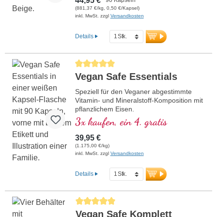
44,95 €
Zellen vor oxidativem Stress schützt.Die
(881,37 €/kg, 0,50 €/Kapsel)
hochreinen pflanzlichen Kapselhüllen sind
inkl. MwSt. zzgl
Versandkosten
frei von PEG und Carrageen, und das
Siegel ist Aluminium frei. Produziert in
Details
Deutschland mit über 20-jähriger
Erfahrung und basierend auf über 40
Jahren Vitalstoff-Expertise.Für Veganer
Durchschnittliche Bewertung von 5 von 5 Sternen
und Vegetarier geeignet – bewährt,
Vegan Safe Essentials
zertifiziert und nachhaltig. Erleben Sie die
Synergie aus traditioneller Weisheit und
Speziell für den Veganer abgestimmte
moderner Wissenschaft für Ihr geistiges
Vitamin- und Mineralstoff-Komposition mit
Wohlbefinden.
pflanzlichem Eisen.
3x kaufen, ein 4. gratis
39,95 €
(1.175,00 €/kg)
inkl. MwSt. zzgl
Versandkosten
Details
Durchschnittliche Bewertung von 5 von 5 Sternen
Vegan Safe Komplett