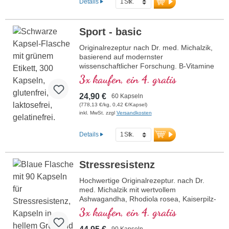
Details
Erfahrung und basierend auf über 40
Jahren Vitalstoff-Expertise. Die
hochreinen pflanzlichen Kapselhüllen sind
Sport - basic
frei von PEG und Carrageen und das
Siegel Aluminium-frei.Psyche stabil nach
Originalrezeptur nach Dr. med. Michalzik,
Dr. med. Michalzik – bewährt, zertifiziert
basierend auf modernster
und nachhaltig für Ihr Wohlbefinden.
wissenschaftlicher Forschung. B-Vitamine
2, 6, 12 und Folsäure in bioaktiver Form!
3x kaufen, ein 4. gratis
24,90 €
60 Kapseln
(778,13 €/kg, 0,42 €/Kapsel)
inkl. MwSt. zzgl
Versandkosten
Details
Stressresistenz
Hochwertige Originalrezeptur. nach Dr.
med. Michalzik mit wertvollem
Ashwagandha, Rhodiola rosea, Kaiserpilz-
Extrakt, Reishi und Pantothensäure.
3x kaufen, ein 4. gratis
Pantothensäure unterstützt eine normale
geistige Leistung, während Vitamin E die
90 Kapseln