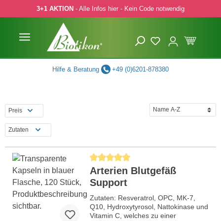
3+1 AKTION
- Alle Infos hier - Kein Code notwendig
 Hauptinhalt springen
Zur Suche springen
Zur Hauptnavigation springen
Hilfe & Beratung
+49 (0)6201-878380
Preis
Zutaten
Durchschnittliche Bewertung von 5 von 5 Ste
Arterien Blutgefäß
Support
Zutaten: Resveratrol, OPC, MK-7,
Q10, Hydroxytyrosol, Nattokinase und
Vitamin C, welches zu einer