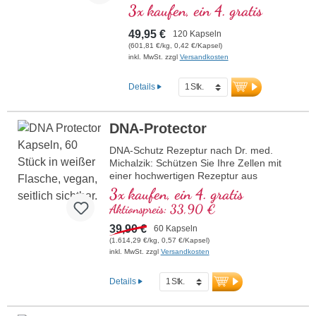
normalen Kollagenbildung für eine
3x kaufen, ein 4. gratis
normale Funktion der Blutgefäße
beiträgt. Die B-Vitamine liegen in
49,95 €
120 Kapseln
bioaktiver Form vor.
(601,81 €/kg, 0,42 €/Kapsel)
inkl. MwSt. zzgl
Versandkosten
Details
DNA-Protector
DNA-Schutz Rezeptur nach Dr. med.
Michalzik: Schützen Sie Ihre Zellen mit
einer hochwertigen Rezeptur aus
natürlichen Inhaltsstoffen wie OPC,
3x kaufen, ein 4. gratis
Granatapfel, Lutein, Selen und Beta-
Aktionspreis: 33,90 €
Carotin. Diese Rezeptur unterstützt den
Schutz der DNA, Lipide und Proteine vor
39,90 €
60 Kapseln
oxidativem Stress. Selen trägt dazu bei,
(1.614,29 €/kg, 0,57 €/Kapsel)
die Zellen vor oxidativem Stress zu
inkl. MwSt. zzgl
Versandkosten
schützen. Vegan, frei von jeglichen
Zusätzen und in Deutschland hergestellt.
Details
mehr Informationen zu DNA Protector