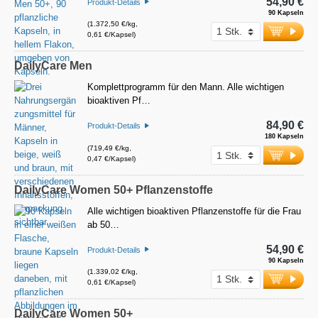
54,90 €
Produkt-Details
90 Kapseln
(1.372,50 €/kg,
0,61 €/Kapsel)
DailyCare Men
Komplettprogramm für den Mann. Alle wichtigen
bioaktiven Pf…
84,90 €
Produkt-Details
180 Kapseln
(719,49 €/kg,
0,47 €/Kapsel)
DailyCare Women 50+ Pflanzenstoffe
Alle wichtigen bioaktiven Pflanzenstoffe für die Frau
ab 50…
54,90 €
Produkt-Details
90 Kapseln
(1.339,02 €/kg,
0,61 €/Kapsel)
DailyCare Women 50+