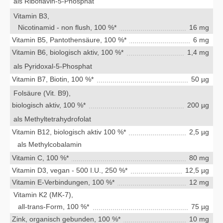
als Riboflavin-5-Phosphat
Vitamin B3,
Nicotinamid - non flush, 100 %*
16 mg
Vitamin B5, Pantothensäure, 100 %*
6 mg
Vitamin B6, biologisch aktiv, 100 %*
1,4 mg
als Pyridoxal-5-Phosphat
Vitamin B7, Biotin, 100 %*
50 µg
Folsäure (Vit. B9),
biologisch aktiv, 100 %*
200 µg
als Methyltetrahydrofolat
Vitamin B12, biologisch aktiv 100 %*
2,5 µg
als Methylcobalamin
Vitamin C, 100 %*
80 mg
Vitamin D3, vegan - 500 I.U., 250 %*
12,5 µg
Vitamin E-Verbindungen, 100 %*
12 mg
Vitamin K2 (MK-7),
all-trans-Form, 100 %*
75 µg
Zink, organisch gebunden, 100 %*
10 mg