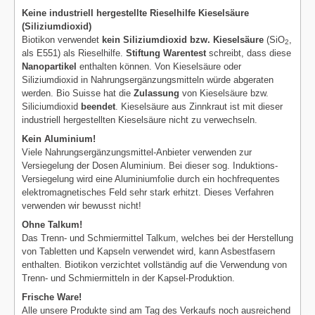
Keine industriell hergestellte Rieselhilfe Kieselsäure
(Siliziumdioxid)
Biotikon verwendet
kein Siliziumdioxid bzw. Kieselsäure
(SiO
,
2
als E551) als Rieselhilfe.
Stiftung Warentest
schreibt, dass diese
Nanopartikel
enthalten können. Von Kieselsäure oder
Siliziumdioxid in Nahrungsergänzungsmitteln würde abgeraten
werden. Bio Suisse hat die
Zulassung
von Kieselsäure bzw.
Siliciumdioxid
beendet
. Kieselsäure aus Zinnkraut ist mit dieser
industriell hergestellten Kieselsäure nicht zu verwechseln.
Kein Aluminium!
Viele Nahrungsergänzungsmittel-Anbieter verwenden zur
Versiegelung der Dosen Aluminium. Bei dieser sog. Induktions-
Versiegelung wird eine Aluminiumfolie durch ein hochfrequentes
elektromagnetisches Feld sehr stark erhitzt. Dieses Verfahren
verwenden wir bewusst nicht!
Ohne Talkum!
Das Trenn- und Schmiermittel Talkum, welches bei der Herstellung
von Tabletten und Kapseln verwendet wird, kann Asbestfasern
enthalten. Biotikon verzichtet vollständig auf die Verwendung von
Trenn- und Schmiermitteln in der Kapsel-Produktion.
Frische Ware!
Alle unsere Produkte sind am Tag des Verkaufs noch ausreichend