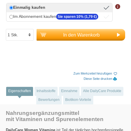
Einmalig kaufen
Im Abonnement kaufen
Sie sparen 10% (1,79 €)
In den Warenkorb
Zum Merkzettel hinzufügen
Diese Seite drucken
Eigenschaften
Inhaltsstoffe
Einnahme
Alle DailyCare Produkte
Bewertungen
Biotikon-Vorteile
Nahrungsergänzungsmittel
mit Vitaminen und Spurenelementen
DailyCare Women Vitamine
ist Teil der täglichen hochprofessionelle