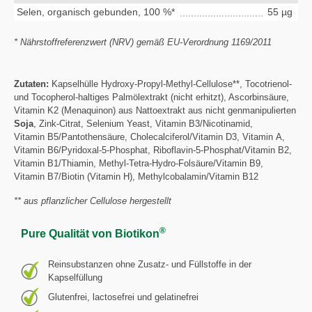
Selen, organisch gebunden, 100 %*
55 µg
* Nährstoffreferenzwert (NRV) gemäß EU-Verordnung 1169/2011
Zutaten:
Kapselhülle Hydroxy-Propyl-Methyl-Cellulose**, Tocotrienol-
und Tocopherol-haltiges Palmölextrakt (nicht erhitzt), Ascorbinsäure,
Vitamin K2 (Menaquinon) aus Nattoextrakt aus nicht genmanipulierten
Soja
, Zink-Citrat, Selenium Yeast, Vitamin B3/Nicotinamid,
Vitamin B5/Pantothensäure, Cholecalciferol/Vitamin D3, Vitamin A,
Vitamin B6/Pyridoxal-5-Phosphat, Riboflavin-5-Phosphat/Vitamin B2,
Vitamin B1/Thiamin, Methyl-Tetra-Hydro-Folsäure/Vitamin B9,
Vitamin B7/Biotin (Vitamin H), Methylcobalamin/Vitamin B12
** aus pflanzlicher Cellulose hergestellt
®
Pure Qualität von Biotikon
Reinsubstanzen ohne Zusatz- und Füllstoffe in der
Kapselfüllung
Glutenfrei, lactosefrei und gelatinefrei