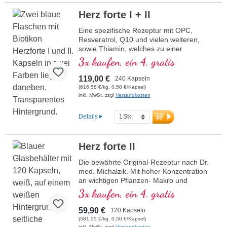
hochrein und Entwickelt durch ein
Herz forte I + II
Ärtzeteam mit hoher Pflanzenstoff-,
Makro- und Mikronähstoffexpertise unter
Eine spezifische Rezeptur mit OPC,
der Leitung von Dr. med. Alexander
Resveratrol, Q10 und vielen weiteren,
Michalzik.
sowie Thiamin, welches zu einer
normalen Herzfunktion beiträgt. (Rezeptur
3x kaufen, ein 4. gratis
1 und Rezeptur 2)
119,00 €
240 Kapseln
(616,58 €/kg, 0,50 €/Kapsel)
inkl. MwSt. zzgl
Versandkosten
Details
Herz forte II
Die bewährte Original-Rezeptur nach Dr.
med. Michalzik. Mit hoher Konzentration
an wichtigen Pflanzen- Makro und
Mikronährstoffen. Mit wertvollem
3x kaufen, ein 4. gratis
Glutathion, Hochbioverfügbaren Acetyl-L-
Carnitin. Die optimale Ergänzung zu Herz
59,90 €
120 Kapseln
forte 1 Rezeptur. Hocheffektiv das Original
(581,55 €/kg, 0,50 €/Kapsel)
von Biotikon seit 23 Jahren aus eigener
inkl. MwSt. zzgl
Versandkosten