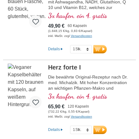
mit Ashwagandha, NADH, Glutathion, Q
10 und Vitamin B12, welches zur
Verringerung von Müdigkeit und
3x kaufen, ein 4. gratis
Ermüdung beiträgt. 20 Jahre
Produktionserfahrung in Deutschland und
49,90 €
60 Kapseln
40-jährige Vitalstofferfahrung. Vegane
(1.848,15 €/kg, 0,83 €/Kapsel)
Kapselhüllen frei von Carrageen und PEG
inkl. MwSt. zzgl
Versandkosten
und Aluminium freie Versiegelung für Ihre
Sicherheit. Verwendung von hochwertigen
Details
Premiumextrakten.
Herz forte I
Die bewährte Original-Rezeptur nach Dr.
med. Michalzik. Mit hoher Konzentration
an wichtigen Pflanzen-Makro und
Mikronährstoffen. Mit wertvollem OPC,
3x kaufen, ein 4. gratis
Q10, reinem Trans-Resveratrol, rotem
Ginseng, natürliches Vitamin E und vielen
65,90 €
120 Kapseln
weitere wichtige Mikronährstoffe. Optimal
(732,22 €/kg, 0,55 €/Kapsel)
ergänzt durch die Rezeptur Herz forte 2.
inkl. MwSt. zzgl
Versandkosten
Hocheffektiv das Original von Biotikon seit
23 Jahren aus eigener Produktion in
Details
Deutschland von traditionsreichem
Familienunternehmen. Ohne Zusätze