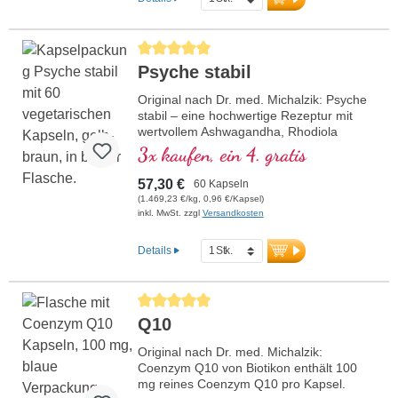
Von Ärzten entwickelt.
mehr Informationen zu
Durchschnittliche Bewertung von 5 von 5 Sternen
Mitochondrium forte PRO
Psyche stabil
Original nach Dr. med. Michalzik: Psyche
stabil – eine hochwertige Rezeptur mit
wertvollem Ashwagandha, Rhodiola
rosea, Phosphatidylserin, SAMe, Omega
3x kaufen, ein 4. gratis
3 und Vitamin B12, welches zu einer
normalen Funktion der Psyche beiträgt.
57,30 €
60 Kapseln
Enthält biologisch aktive Formen von
(1.469,23 €/kg, 0,96 €/Kapsel)
Vitamin B2, B6, B12 und Folsäure für
inkl. MwSt. zzgl
Versandkosten
optimale Wirksamkeit.Produziert in
Deutschland mit über 20-jähriger
Details
Erfahrung und basierend auf über 40
Jahren Vitalstoff-Expertise. Die
hochreinen pflanzlichen Kapselhüllen sind
Durchschnittliche Bewertung von 5 von 5 Sternen
frei von PEG und Carrageen und das
Q10
Siegel Aluminium-frei.Psyche stabil nach
Dr. med. Michalzik – bewährt, zertifiziert
Original nach Dr. med. Michalzik:
und nachhaltig für Ihr Wohlbefinden.
Coenzym Q10 von Biotikon enthält 100
mg reines Coenzym Q10 pro Kapsel.