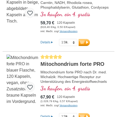
Carntin, NADH, Rhodiola rosea,
Phosphatidylserin, Glutathion, Cordyceps
und Kupfer, welches zu einem normalen
3x kaufen, ein 4. gratis
Stoffwechsel zur Energiegewinnung
beiträgt (in Form von ATP in der
59,70 €
120 Kapseln
Zellatmungskette).
(918,46 €/kg, 0,50 €/Kapsel)
inkl. MwSt. zzgl
Versandkosten
Details
Durchschnittliche Bewertung von 5 von 5 Sternen
Mitochondrium forte PRO
Mitochondrium forte PRO nach Dr. med.
Michalzik: Hochwertige Rezeptur zur
Unterstützung des Energiestoffwechsels
und der Zellgesundheit. Mit NADH, Q10,
3x kaufen, ein 4. gratis
Resveratrol und Thiamin, welches den
Energiestoffwechsel fördert, sowie R-
67,90 €
120 Kapseln
Alpha-Liponsäure in der wertvollen
(1.028,79 €/kg, 0,57 €/Kapsel)
Sodium-R-Lipoat-Form. Aluminiumfreie
inkl. MwSt. zzgl
Versandkosten
Versiegelung und über 20 Jahre
Erfahrung garantieren höchste Qualität.
Details