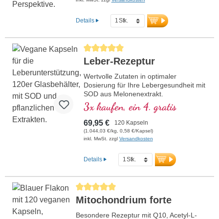
Produktion in Deutschland von
traditionsreichem Familienunternehmen.
Details
Ohne Zusätze hochrein und Entwickelt
durch ein Ärtzeteam mit hoher
Pflanzenstoff-, Makro- und
Durchschnittliche Bewertung von 5 von 5 Stern
Mikronähstoffexpertise unter der Leitung
Leber-Rezeptur
von Dr. med. Alexander Michalzik.
Wertvolle Zutaten in optimaler
Dosierung für Ihre Lebergesundheit mit
SOD aus Melonenextrakt.
3x kaufen, ein 4. gratis
69,95 €
120 Kapseln
(1.044,03 €/kg, 0,58 €/Kapsel)
inkl. MwSt. zzgl
Versandkosten
Details
Durchschnittliche Bewertung von 5 von 5 Sternen
Mitochondrium forte
Besondere Rezeptur mit Q10, Acetyl-L-