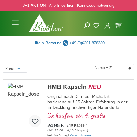
3+1 AKTION
- Alle Infos hier - Kein Code notwendig
 Hauptinhalt springen
Zur Suche springen
Zur Hauptnavigation springen
Hilfe & Beratung
+49 (0)6201-878380
Preis
HMB Kapseln
NEU
Original nach Dr. med. Michalzik,
basierend auf 25 Jahren Erfahrung in der
Entwicklung hochwertiger Naturstoffe.
1.200 – 3.600 mg hochreines Calcium β-
3x kaufen, ein 4. gratis
Hydroxy-β-Methylbutyrat pro
Tagesdosierung von 2 – 6 Kapseln, davon
24,95 €
240 Kapseln
1.020 – 3.060 mg reines HMB (85 %).
(141,76 €/kg, 0,10 €/Kapsel)
Calcium β-Hydroxy-β-Methylbutyrat
inkl. MwSt. zzgl
Versandkosten