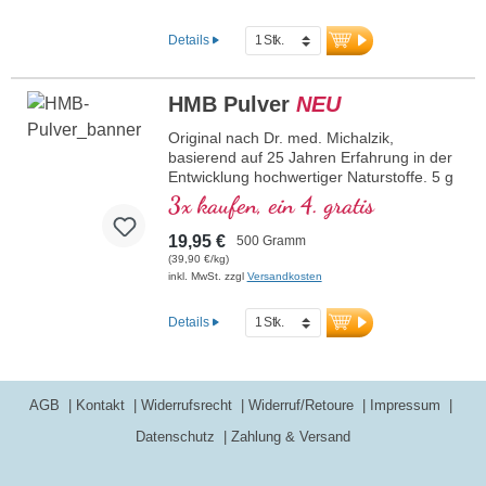
(HMB) ist ein natürlich vorkommendes
Derivat der für den Muskel wichtigen
Details
Aminosäure Leucin.
mehr Informationen zu HMB Kapseln
HMB Pulver
NEU
Original nach Dr. med. Michalzik,
basierend auf 25 Jahren Erfahrung in der
Entwicklung hochwertiger Naturstoffe. 5 g
hochreines Calcium β-Hydroxy-β-
3x kaufen, ein 4. gratis
Methylbutyrat (HMB) pro Tagesdosierung,
davon 700 mg Calcium. Calcium β-
19,95 €
500 Gramm
Hydroxy-β-Methylbutyrat (HMB) ist ein
(39,90 €/kg)
natürlich vorkommendes Derivat der
inkl. MwSt. zzgl
Versandkosten
Aminosäure Leucin und eine Quelle für
hochreines β-Hydroxy-β-Methylbutyrat.
Details
Die hochwertige Rohstoffqualität und die
reine Zusammensetzung gewährleisten
eine optimale Aufnahme und Anwendung,
insbesondere im sportlichen Kontext.
AGB
Kontakt
Widerrufsrecht
Widerruf/Retoure
Impressum
mehr Informationen zu HMB Pulver
Datenschutz
Zahlung & Versand