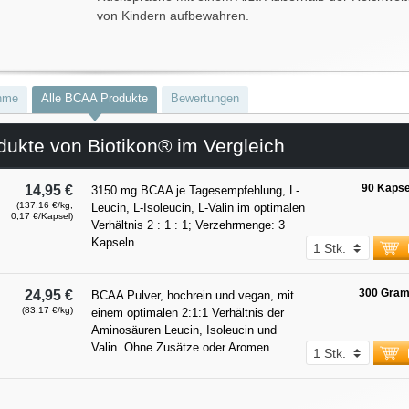
von Kindern aufbewahren.
hme
Alle BCAA Produkte
Bewertungen
ukte von Biotikon® im Vergleich
90 Kapse
14,95 €
3150 mg BCAA je Tagesempfehlung, L-
(137,16 €/kg,
Leucin, L-Isoleucin, L-Valin im optimalen
0,17 €/Kapsel)
Verhältnis 2 : 1 : 1; Verzehrmenge: 3
Kapseln.
300 Gra
24,95 €
BCAA Pulver, hochrein und vegan, mit
(83,17 €/kg)
einem optimalen 2:1:1 Verhältnis der
Aminosäuren Leucin, Isoleucin und
Valin. Ohne Zusätze oder Aromen.