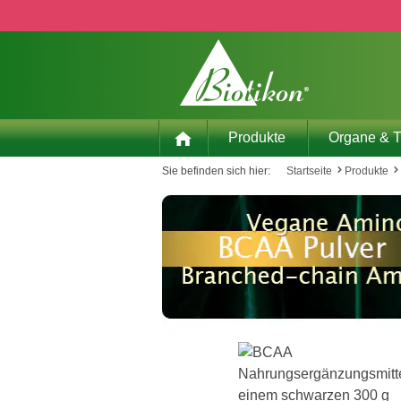
 Hauptinhalt springen
Zur Suche springen
Zur Hauptnavigation springen
Produkte
Organe & 
Sie befinden sich hier:
Startseite
Produkte