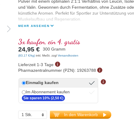
Pulver mit einem optimalen 2:1:1 Verhältnis von Leucin, Isole
und Valin. Gewonnen durch Fermentation, ohne Zusätze ode
künstliche Aromen. Perfekt für Sportler zur Unterstützung vo
Muskelaufbau und Regeneration.
MEHR ANSEHEN
3x kaufen, ein 4. gratis
24,95 €
300 Gramm
(83,17 €/kg)
inkl. MwSt. zzgl
Versandkosten
Lieferzeit 1-3 Tage
Pharmazentralnummer (PZN):
19263788
Einmalig kaufen
Im Abonnement kaufen
Sie sparen 10% (2,50 €)
In den Warenkorb