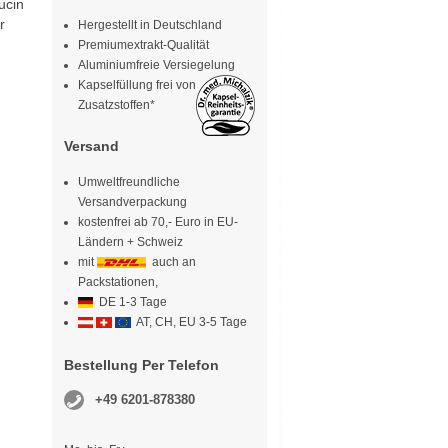
ucin
r
Hergestellt in Deutschland
n
Premiumextrakt-Qualität
Aluminiumfreie Versiegelung
Kapselfüllung frei von
Zusatzstoffen*
Versand
Umweltfreundliche
Versandverpackung
kostenfrei ab 70,- Euro in EU-
Ländern + Schweiz
mit
auch an
Packstationen,
DE 1-3 Tage
AT, CH, EU 3-5 Tage
Bestellung Per Telefon
+49 6201-878380