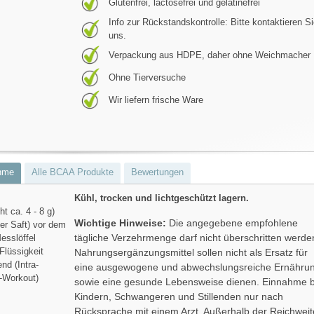
Glutenfrei, lactosefrei und gelatinefrei
Info zur Rückstandskontrolle: Bitte kontaktieren S
uns.
Verpackung aus HDPE, daher ohne Weichmacher
Ohne Tierversuche
Wir liefern frische Ware
hme
Alle BCAA Produkte
Bewertungen
Kühl, trocken und lichtgeschützt lagern.
ht ca. 4 - 8 g)
Wichtige Hinweise:
Die angegebene empfohlene
der Saft) vor dem
tägliche Verzehrmenge darf nicht überschritten werde
Messlöffel
 Flüssigkeit
Nahrungsergänzungsmittel sollen nicht als Ersatz für
nd (Intra-
eine ausgewogene und abwechslungsreiche Ernähru
r-Workout)
sowie eine gesunde Lebensweise dienen. Einnahme b
Kindern, Schwangeren und Stillenden nur nach
Rücksprache mit einem Arzt. Außerhalb der Reichweit