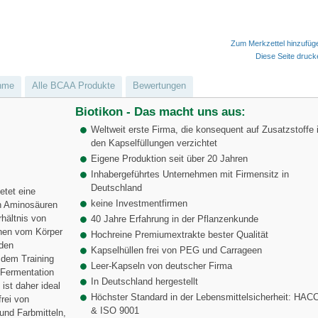
Zum Merkzettel hinzufüg
Diese Seite druc
hme
Alle BCAA Produkte
Bewertungen
Biotikon - Das macht uns aus:
Weltweit erste Firma, die konsequent auf Zusatzstoffe 
den Kapselfüllungen verzichtet
Eigene Produktion seit über 20 Jahren
Inhabergeführtes Unternehmen mit Firmensitz in
Deutschland
etet eine
keine Investmentfirmen
en Aminosäuren
rhältnis von
40 Jahre Erfahrung in der Pflanzenkunde
nnen vom Körper
Hochreine Premiumextrakte bester Qualität
 den
Kapselhüllen frei von PEG und Carrageen
 dem Training
Leer-Kapseln von deutscher Firma
 Fermentation
In Deutschland hergestellt
ist daher ideal
Höchster Standard in der Lebensmittelsicherheit: HAC
frei von
& ISO 9001
und Farbmitteln,