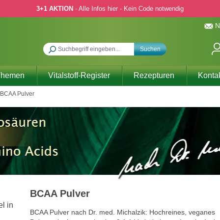
3+1 AKTION
- Alle Infos hier - Kein Code notwendig
N
Suchen
Themen
Vitalstoff-Register
Rezepturen
Konta
BCAA Pulver
BCAA Pulver
BCAA Pulver nach Dr. med. Michalzik: Hochreines, veganes