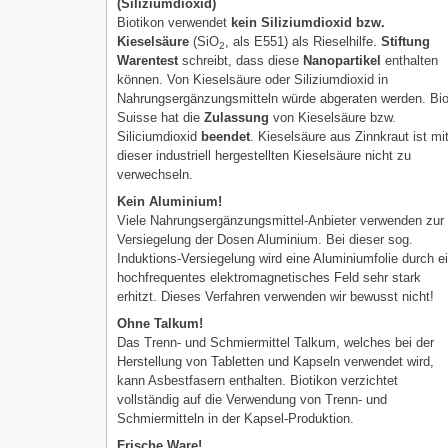
(Siliziumdioxid)
Biotikon verwendet
kein Siliziumdioxid bzw.
Kieselsäure
(SiO
, als E551) als Rieselhilfe.
Stiftung
2
Warentest
schreibt, dass diese
Nanopartikel
enthalten
können. Von Kieselsäure oder Siliziumdioxid in
Nahrungsergänzungsmitteln würde abgeraten werden. Bi
Suisse hat die
Zulassung
von Kieselsäure bzw.
Siliciumdioxid
beendet
. Kieselsäure aus Zinnkraut ist mi
dieser industriell hergestellten Kieselsäure nicht zu
verwechseln.
Kein Aluminium!
Viele Nahrungsergänzungsmittel-Anbieter verwenden zur
Versiegelung der Dosen Aluminium. Bei dieser sog.
Induktions-Versiegelung wird eine Aluminiumfolie durch e
hochfrequentes elektromagnetisches Feld sehr stark
erhitzt. Dieses Verfahren verwenden wir bewusst nicht!
Ohne Talkum!
Das Trenn- und Schmiermittel Talkum, welches bei der
Herstellung von Tabletten und Kapseln verwendet wird,
kann Asbestfasern enthalten. Biotikon verzichtet
vollständig auf die Verwendung von Trenn- und
Schmiermitteln in der Kapsel-Produktion.
Frische Ware!