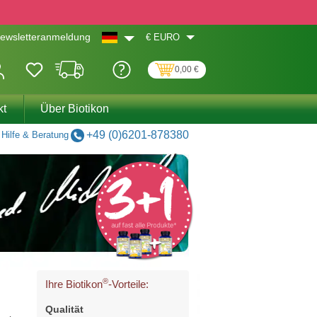
€
EURO
ewsletteranmeldung
0,00 €
kt
Über Biotikon
+49 (0)6201-878380
Hilfe & Beratung
®
Ihre Biotikon
-Vorteile:
Qualität