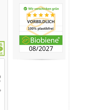
g
e
e