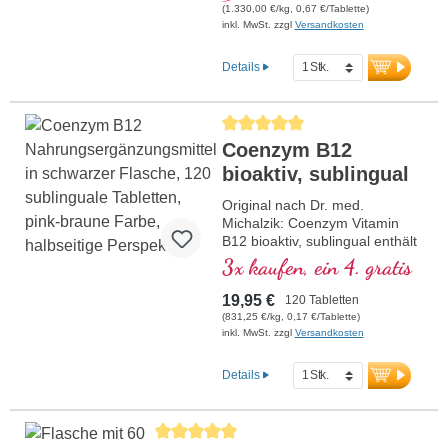
NADH, bioaktivem Vitamin B12,
(1.330,00 €/kg, 0,67 €/Tablette)
Coenzym Q10 und veganem
inkl. MwSt. zzgl
Versandkosten
Vitamin D3. Als Sublingual-
Tablette zur Aufnahme schon
Details
über die Mundschleimhaut.
Durchschnittliche Bewertung von 5 von
Coenzym B12
bioaktiv, sublingual
Original nach Dr. med.
Michalzik: Coenzym Vitamin
B12 bioaktiv, sublingual enthält
125 µg bioaktives Vitamin B12
3x kaufen, ein 4. gratis
pro Tagesdosis (1 Pressling).
Dieses hochwertige
19,95 €
120 Tabletten
Nahrungsergänzungsmittel ist
(831,25 €/kg, 0,17 €/Tablette)
frei von Zusatzstoffen und wird
inkl. MwSt. zzgl
Versandkosten
in Deutschland hergestellt. Die
Versiegelung ist aluminiumfrei.
Details
mehr Informationen zu
Coenzym Vitamin B12
bioaktiv, sublingual
Durchschnittliche Bewertung von 5 von 5 Sternen