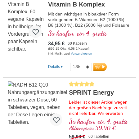
Deutschland unter höchsten
Vitamin B Komplex
Qualitätsstandards.
Mit den wichtigen in bioaktiver Form
mehr Informationen zu Vegan Safe
vorliegenden B-Vitaminen B2 (1000 %),
Omega 3
B6 (1000 %), B12 (5000 %) und Folsäure
(400 %) sowie allen anderen B-Vitaminen.
3x kaufen, ein 4. gratis
Mit Methylcobalamin und
Adenosylcobalamin.
34,95 €
60 Kapseln
(896,15 €/kg, 0,58 €/Kapsel)
inkl. MwSt. zzgl
Versandkosten
Details
Durchschnittliche Bewertung von 5 von
SPRINT Energy
Leider ist dieser Artikel wegen
der großen Nachfrage zurzeit
nicht lieferbar. Wir erwarten
frische Ware in Kalenderwoche
3x kaufen, ein 4. gratis
37/2026.
Aktionspreis: 39,90 €
Hochwertige Rezeptur mit
59,90 €
60 Tabletten