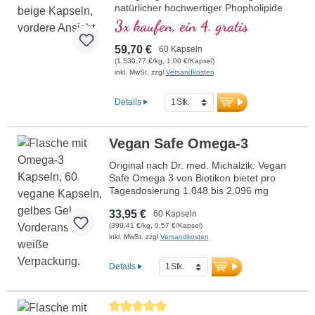
natürlicher hochwertiger Phopholipide
mit einem hohen Gehalt an wertvollem
3x kaufen, ein 4. gratis
Phophatidylserin. Hohe Reinheit, seit
über 15 Jahren das bewährte
59,70 €
60 Kapseln
Phosphatidyserin Produkt
(1.530,77 €/kg, 1,00 €/Kapsel)
319 mg Gesamt-Phospholipidgehalt pro
inkl. MwSt. zzgl
Versandkosten
Kapsel:
Details
125 mg Phosphatidylserin,
1,5 mg Phosphatidylcholin,
107,5 mg Phosphatidylinositol,
Vegan Safe Omega-3
44,5 mg Phosphatidinsäure,
39,5 mg Phosphatidylethanolamine
Original nach Dr. med. Michalzik: Vegan
Nutzen Sie unseren telefonischen
Safe Omega 3 von Biotikon bietet pro
Kundenservice. Ihre Gesundheit liegt
Tagesdosierung 1.048 bis 2.096 mg
uns am Herzen.
veganes Omega-3-Algenöl aus der
33,95 €
60 Kapseln
Mikroalge Schizochytrium. Dieses
(399,41 €/kg, 0,57 €/Kapsel)
hochreine Öl enthält 570 bis 1.140 mg
inkl. MwSt. zzgl
Versandkosten
Omega-3-Fettsäuren, darunter 150 bis
300 mg EPA und 390 bis 780 mg DHA. In
einer aluminiumfreien Versiegelung
Details
verpackt, eignet sich das Produkt ideal für
eine pflanzliche Unterstützung der
Omega-3-Versorgung. Hergestellt in
Durchschnittliche Bewertung von 5 von 5 Sternen