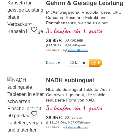
Gehirn & Geistige Leistung
Mit Ashwagandha, Rhodiola rosea, OPC,
Curcuma, Rosmarin-Extrakt und
Pantothensäure, welche zu einer
normalen geistigen Leistungsfähigkeit
3x kaufen, ein 4. gratis
beiträgt und an der Synthese und dem
Stoffwechsel einiger Neurotransmitter
39,95 €
60 Kapseln
beteiligt ist. B-Vitamine bioaktiv!
(974,39 €/kg, 0,67 €/Kapsel)
inkl. MwSt. zzgl
Versandkosten
Details
NADH sublingual
NEU als Sublingual-Tablette. Auch
Coenzym 1 genannt, die stabile,
reduzierte Form von NAD.
• kein Nano-NADH, keine Nano-Partikel!
3x kaufen, ein 4. gratis
• Sublingual zur besseren Aufnahme über
die Mundschleimhaut
39,95 €
60 Tabletten
• Frei von Zusatzstoffen
(1.331,67 €/kg, 0,67 €/Tablette)
• Im Violettglas
inkl. MwSt. zzgl
Versandkosten