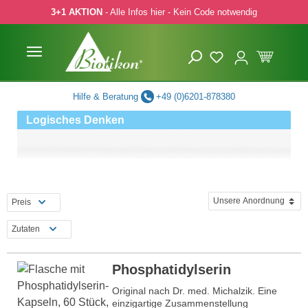
3+1 AKTION
- Alle Infos hier - Kein Code notwendig
 Hauptinhalt springen
Zur Suche springen
Zur Hauptnavigation springen
Hilfe & Beratung
+49 (0)6201-878380
Logisches Denken
Preis
Zutaten
Phosphatidylserin
Original nach Dr. med. Michalzik. Eine
einzigartige Zusammenstellung