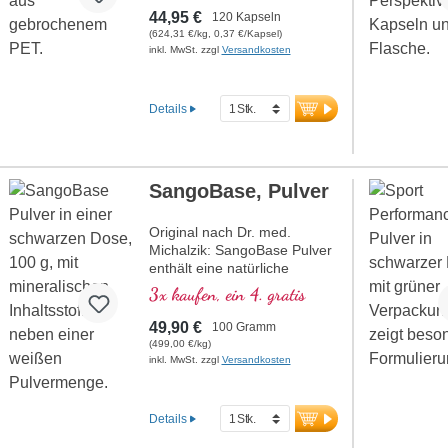
Koralle mit Magnesium und
44,95 €
120 Kapseln
Calcium, welches zum Erhalt
(624,31 €/kg, 0,37 €/Kapsel)
normaler Knochen beiträgt.
inkl. MwSt. zzgl
Versandkosten
Details
SangoBase, Pulver
Original nach Dr. med.
Michalzik: SangoBase Pulver
enthält eine natürliche
Kombination aus Calcium und
3x kaufen, ein 4. gratis
Magnesium im idealen
Verhältnis von 2:1. Dieses
49,90 €
100 Gramm
basische Mineralpulver
(499,00 €/kg)
unterstützt den normalen
inkl. MwSt. zzgl
Versandkosten
Säure-Basen-Haushalt und
trägt zur Erhaltung normaler
Knochen und Zähne bei.
Details
Hergestellt in Deutschland,