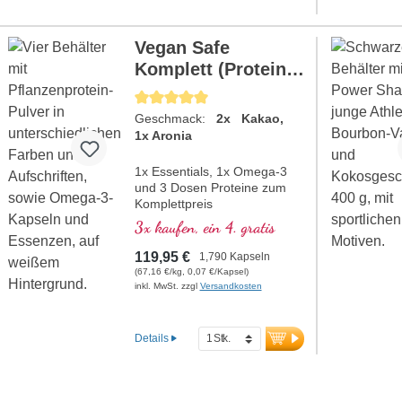
frei von Zusätzen und in einer
aluminiumfreien Verpackung.
mehr Informationen zu
Vegan Safe
SangoBase Pulver
Komplett (Proteine
2x Kakao, 1x
Durchschnittliche Bewertung von 5 von 5 Sternen
Aronia)
Geschmack:
2x Kakao,
1x Aronia
1x Essentials, 1x Omega-3
und 3 Dosen Proteine zum
Komplettpreis
+ Ratgeber: Was Veganer
3x kaufen, ein 4. gratis
unbedingt wissen müssen
119,95 €
1,790 Kapseln
(67,16 €/kg, 0,07 €/Kapsel)
inkl. MwSt. zzgl
Versandkosten
Details