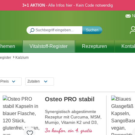
3+1 AKTION
- Alle Infos hier - Kein Code notwendig
N
Suchen
Themen
Vitalstoff-Register
Rezepturen
Konta
Register
Kalzium
Preis
Zutaten
Osteo PRO stabil
Synergistisch abgestimmte
Rezeptur mit Curcuma, MSM,
Mumijo, Vitamin K2 und D3,
eingebettet in wertvollen
3x kaufen, ein 4. gratis
Phospholipiden. Sango-