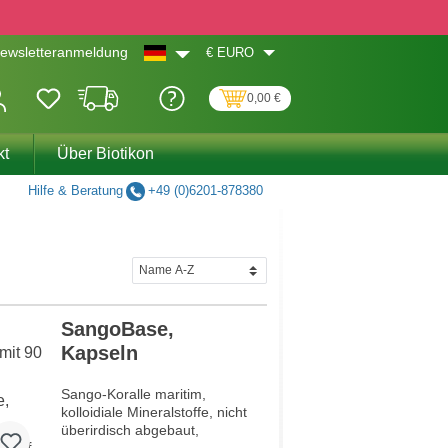
€
EURO
ewsletteranmeldung
0,00 €
kt
Über Biotikon
Hilfe & Beratung
+49 (0)6201-878380
SangoBase,
Kapseln
Sango-Koralle maritim,
kolloidiale Mineralstoffe, nicht
überirdisch abgebaut,