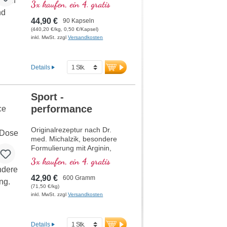
Calcium-Magnesium-
3x kaufen, ein 4. gratis
Verhältnis 2 : 1
44,90 €
90 Kapseln
(440,20 €/kg, 0,50 €/Kapsel)
inkl. MwSt. zzgl
Versandkosten
Details
Sport -
performance
Originalrezeptur nach Dr.
med. Michalzik, besondere
Formulierung mit Arginin,
BCAA, L-Carnitin, Taurin,
3x kaufen, ein 4. gratis
Kreatin und Magnesium.
42,90 €
600 Gramm
(71,50 €/kg)
inkl. MwSt. zzgl
Versandkosten
Details