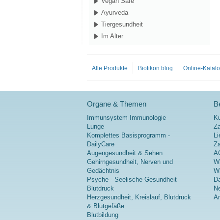
Vegan Safe
Ayurveda
Tiergesundheit
Im Alter
Alle Produkte
Biotikon blog
Online-Katal
Organe & Themen
Be
Immunsystem Immunologie
K
Lunge
Za
Komplettes Basisprogramm -
Li
DailyCare
Z
Augengesundheit & Sehen
A
Gehirngesundheit, Nerven und
Wi
Gedächtnis
Wi
Psyche - Seelische Gesundheit
Da
Blutdruck
Ne
Herzgesundheit, Kreislauf, Blutdruck
A
& Blutgefäße
Blutbildung