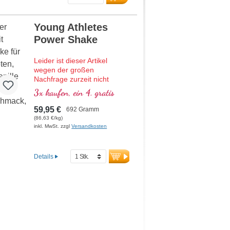
Young Athletes
Power Shake
Leider ist dieser Artikel
wegen der großen
Nachfrage zurzeit nicht
lieferbar.
3x kaufen, ein 4. gratis
Hochwertiger Protein-Shake
59,95 €
692 Gramm
mit allen essenziellen
(86,63 €/kg)
Aminosäuren (EAAs) und
inkl. MwSt. zzgl
Versandkosten
Muskelaminosäuren
(BCAAs), angereichert mit
Creatin, D-Ribose
Details
(Muskelzucker) und Acetyl-L-
Carnitin, Collagen, Sango-
Korallen liefern 70
Mineralstoffe und
Spurenelemente mit Calcium
und Vitamin D für starke
Knochen. Frei von
künstlichen Süßstoffen &