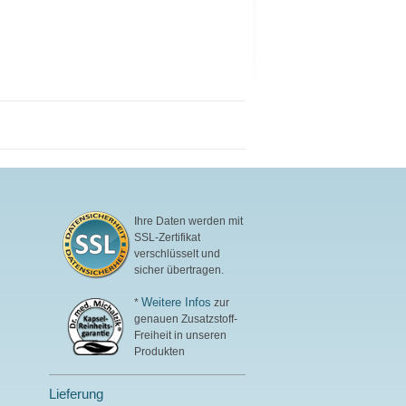
Aromen, mit natürlicher
Bourbon-Vanille. Entwickelt
von Ärzten, produziert in
Deutschland.
Mehr Informationen zu
Young Athletes Complete
Shake
Ihre Daten werden mit
SSL-Zertifikat
verschlüsselt und
sicher übertragen.
Weitere Infos
*
zur
genauen Zusatzstoff-
Freiheit in unseren
Produkten
Lieferung