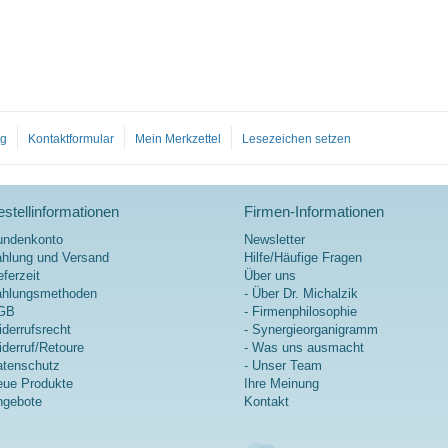
og
Kontaktformular
Mein Merkzettel
Lesezeichen setzen
stellinformationen
Firmen-Informationen
undenkonto
Newsletter
hlung und Versand
Hilfe/Häufige Fragen
eferzeit
Über uns
ahlungsmethoden
- Über Dr. Michalzik
GB
- Firmenphilosophie
derrufsrecht
- Synergieorganigramm
derruf/Retoure
- Was uns ausmacht
tenschutz
- Unser Team
ue Produkte
Ihre Meinung
ngebote
Kontakt