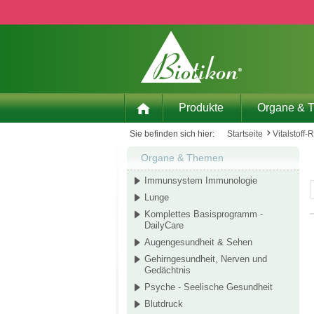
 Hauptinhalt springen
Zur Suche springen
Zur Hauptnavigation springen
Produkte
Organe & 
Sie befinden sich hier:
Startseite
Vitalstoff-
Organe & Themen
Immunsystem Immunologie
Lunge
Komplettes Basisprogramm -
DailyCare
Augengesundheit & Sehen
Gehirngesundheit, Nerven und
Gedächtnis
Psyche - Seelische Gesundheit
Blutdruck