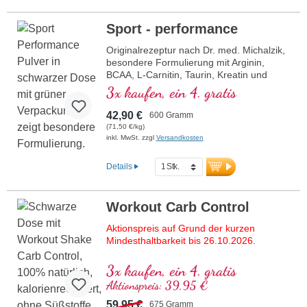
Sport - performance
Originalrezeptur nach Dr. med. Michalzik,
besondere Formulierung mit Arginin,
BCAA, L-Carnitin, Taurin, Kreatin und
Magnesium.
3x kaufen, ein 4. gratis
42,90 €
600 Gramm
(71,50 €/kg)
inkl. MwSt. zzgl
Versandkosten
Details
Workout Carb Control
Aktionspreis auf Grund der kurzen
Mindesthaltbarkeit bis 26.10.2026.
Die ultimative Formel für alle, die höchste
3x kaufen, ein 4. gratis
Ansprüche an ihr Workout-Produkt stellen!
Aktionspreis: 39,95 €
Enthält das gesamte Spektrum
essenzieller Aminosäuren (EAAs) und
59,95 €
675 Gramm