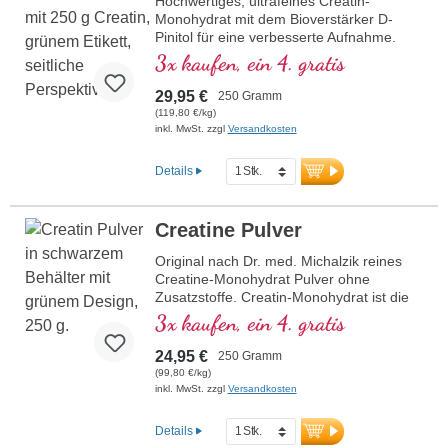
Hochwertiges, ultrafeines Creatin-
Mehr Informationen zu Creatine Pro
Monohydrat mit dem Bioverstärker D-
Level
Pinitol für eine verbesserte Aufnahme.
Unterstützt die körperliche
3x kaufen, ein 4. gratis
Leistungsfähigkeit bei intensiven
Trainingseinheiten und fördert die
29,95 €
250 Gramm
Regeneration nach dem Sport. Perfekt
(119,80 €/kg)
löslich, flexibel dosierbar. Vegan, ohne
inkl. MwSt. zzgl
Versandkosten
künstliche Zusätze, mit aluminiumfreier
Versiegelung – entwickelt von Ärzten und
Details
in Deutschland produziert.
Mehr Informationen zu Creatine Pro
Creatine Pulver
Level
Original nach Dr. med. Michalzik reines
Creatine-Monohydrat Pulver ohne
Zusatzstoffe. Creatin-Monohydrat ist die
besterprobte Creatin-Verbindung auf dem
3x kaufen, ein 4. gratis
Markt. Hocheffektiv zur Steigerung der
körperlichen Leistungsfähigkeit und
24,95 €
250 Gramm
Muskelkraft, hoch bioverfügbar. Von
(99,80 €/kg)
Ärzten entwickelt, über 20-jährige
inkl. MwSt. zzgl
Versandkosten
Produktionserfahrung.
Details