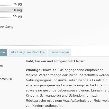
75 µg
10 mg
55 µg
erordnung
hme
Alle DailyCare Produkte
Bewertungen
Kühl, trocken und lichtgeschützt lagern.
en.
Wichtige Hinweise:
Die angegebene empfohlene
tägliche Verzehrmenge darf nicht überschritten werde
Women 50+
Nahrungsergänzungsmittel sollen nicht als Ersatz für
eine ausgewogene und abwechslungsreiche Ernähru
sowie eine gesunde Lebensweise dienen. Einnahme b
Kindern, Schwangeren und Stillenden nur nach
Rücksprache mit einem Arzt. Außerhalb der Reichweit
von Kindern aufbewahren.