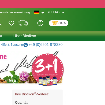
€
EURO
ewsletteranmeldung
0,00 €
kt
Über Biotikon
+49 (0)6201-878380
Hilfe & Beratung
®
Ihre Biotikon
-Vorteile:
Qualität