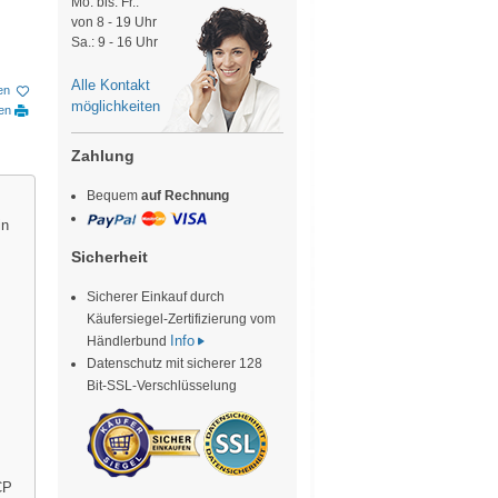
Mo. bis. Fr.:
von 8 - 19 Uhr
Sa.: 9 - 16 Uhr
Alle Kontakt
en
möglichkeiten
ken
Zahlung
Bequem
auf Rechnung
in
Sicherheit
Sicherer Einkauf durch
Käufersiegel-Zertifizierung vom
Info
Händlerbund
Datenschutz mit sicherer 128
Bit-SSL-Verschlüsselung
CP