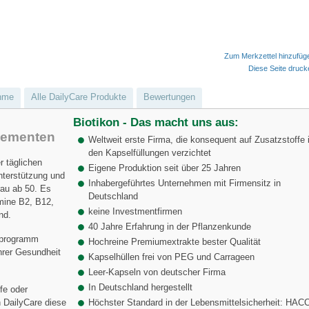
Zum Merkzettel hinzufüg
Diese Seite druc
hme
Alle DailyCare Produkte
Bewertungen
Biotikon - Das macht uns aus:
lementen
Weltweit erste Firma, die konsequent auf Zusatzstoffe 
den Kapselfüllungen verzichtet
er täglichen
Eigene Produktion seit über 25 Jahren
nterstützung und
Inhabergeführtes Unternehmen mit Firmensitz in
rau ab 50. Es
Deutschland
amine B2, B12,
keine Investmentfirmen
nd.
40 Jahre Erfahrung in der Pflanzenkunde
sprogramm
Hochreine Premiumextrakte bester Qualität
hrer Gesundheit
Kapselhüllen frei von PEG und Carrageen
Leer-Kapseln von deutscher Firma
In Deutschland hergestellt
fe oder
 DailyCare diese
Höchster Standard in der Lebensmittelsicherheit: HAC