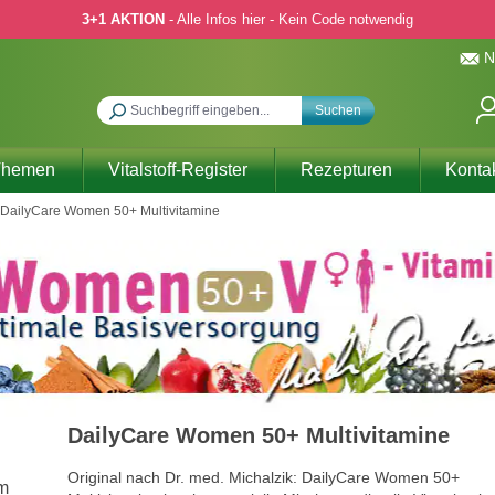
3+1 AKTION
- Alle Infos hier - Kein Code notwendig
N
Suchen
Themen
Vitalstoff-Register
Rezepturen
Konta
DailyCare Women 50+ Multivitamine
DailyCare Women 50+ Multivitamine
Original nach Dr. med. Michalzik: DailyCare Women 50+