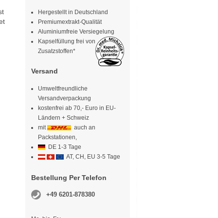
st
Hergestellt in Deutschland
et
Premiumextrakt-Qualität
Aluminiumfreie Versiegelung
Kapselfüllung frei von
Zusatzstoffen*
Versand
Umweltfreundliche
Versandverpackung
kostenfrei ab 70,- Euro in EU-
Ländern + Schweiz
mit
auch an
Packstationen,
DE 1-3 Tage
AT, CH, EU 3-5 Tage
Bestellung Per Telefon
+49 6201-878380