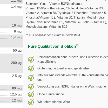
1,1 mg
Selenium Yeast, Vitamin B3/Nicotinamid,
1,4 mg
Vitamin B5/Pantothensäure, Cholecalciferol/Vitamin D3,
Vitamin A, Vitamin B6/Pyridoxal-5-Phosphat, Riboflavin-5-
Phosphat/Vitamin B2, Vitamin B1/Thiamin, Methyl-Tetra-
Hydro-Folsäure/Vitamin B9, Vitamin B7/Biotin (Vitamin H),
16 mg
Methylcobalamin/Vitamin B12
6 mg
** aus pflanzlicher Cellulose hergestellt
1,4 mg
®
Pure Qualität von Biotikon
50 µg
Reinsubstanzen ohne Zusatz- und Füllstoffe in der
Kapselfüllung
200 µg
Glutenfrei, lactosefrei und gelatinefrei
Info zur Rückstandskontrolle: Bitte kontaktieren S
2,5 µg
uns.
Verpackung aus HDPE, daher ohne Weichmacher
80 mg
12,5 µg
Ohne Tierversuche
12 mg
Wir liefern frische Ware