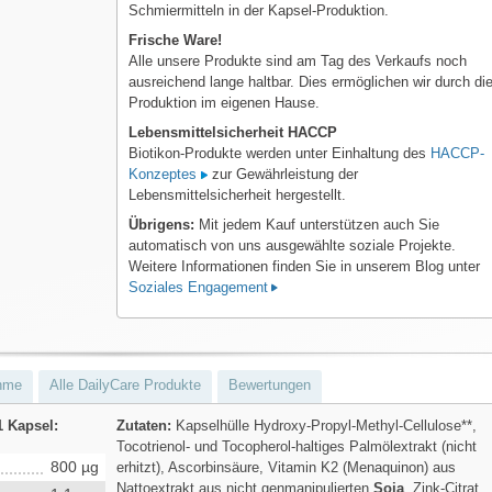
Schmiermitteln in der Kapsel-Produktion.
Frische Ware!
Alle unsere Produkte sind am Tag des Verkaufs noch
ausreichend lange haltbar. Dies ermöglichen wir durch di
Produktion im eigenen Hause.
Lebensmittelsicherheit HACCP
Biotikon-Produkte werden unter Einhaltung des
HACCP-
Konzeptes
zur Gewährleistung der
Lebensmittelsicherheit hergestellt.
Übrigens:
Mit jedem Kauf unterstützen auch Sie
automatisch von uns ausgewählte soziale Projekte.
Weitere Informationen finden Sie in unserem Blog unter
Soziales Engagement
hme
Alle DailyCare Produkte
Bewertungen
1 Kapsel:
Zutaten:
Kapselhülle Hydroxy-Propyl-Methyl-Cellulose**,
Tocotrienol- und Tocopherol-haltiges Palmölextrakt (nicht
800 µg
erhitzt), Ascorbinsäure, Vitamin K2 (Menaquinon) aus
Nattoextrakt aus nicht genmanipulierten
Soja
, Zink-Citrat,