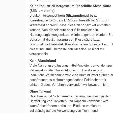
Keine industriell hergestellte Rieselhilfe Kieselsäure
(Siliziumdioxid)
Biotikon verwendet
kein Siliziumdioxid bzw.
Kieselsäure
(SiO
, als E551) als Rieselhilfe.
Stiftung
2
Warentest
schreibt, dass diese
Nanopartikel
enthalten
können. Von Kieselsäure oder Siliziumdioxid in
Nahrungsergänzungsmitteln würde abgeraten werden. Bi
Suisse hat die
Zulassung
von Kieselsäure bzw.
Siliciumdioxid
beendet
. Kieselsäure aus Zinnkraut ist mi
dieser industriell hergestellten Kieselsäure nicht zu
verwechseln.
Kein Aluminium!
Viele Nahrungsergänzungsmittel-Anbieter verwenden zur
Versiegelung der Dosen Aluminium. Bei dieser sog.
Induktions-Versiegelung wird eine Aluminiumfolie durch e
hochfrequentes elektromagnetisches Feld sehr stark
erhitzt. Dieses Verfahren verwenden wir bewusst nicht!
Ohne Talkum!
Das Trenn- und Schmiermittel Talkum, welches bei der
Herstellung von Tabletten und Kapseln verwendet wird,
kann Asbestfasern enthalten. Biotikon verzichtet
vollständig auf die Verwendung von Trenn- und