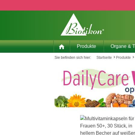
 Hauptinhalt springen
Zur Suche springen
Zur Hauptnavigation springen
Produkte
Organe & 
Sie befinden sich hier:
Startseite
Produkte