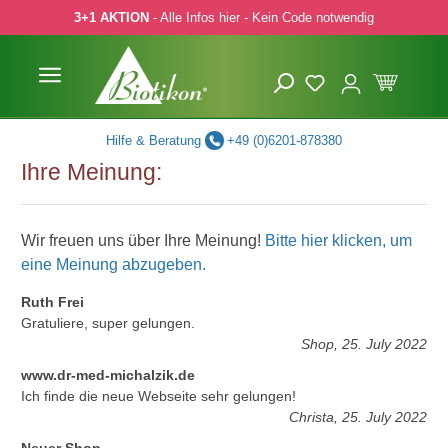
3+1 AKTION
- Alle Infos hier - Kein Code notwendig
 Hauptinhalt springen
Zur Suche springen
Zur Hauptnavigation springen
Hilfe & Beratung
+49 (0)6201-878380
Ihre Meinung:
Wir freuen uns über Ihre Meinung!
Bitte hier klicken, um
eine Meinung abzugeben.
Ruth Frei
Gratuliere, super gelungen.
Shop, 25. July 2022
www.dr-med-michalzik.de
Ich finde die neue Webseite sehr gelungen!
Christa, 25. July 2022
Neuer Shop