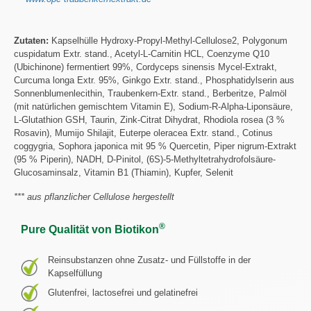
Zutaten:
Kapselhülle Hydroxy-Propyl-Methyl-Cellulose2, Polygonum
cuspidatum Extr. stand., Acetyl-L-Carnitin HCL, Coenzyme Q10
(Ubichinone) fermentiert 99%, Cordyceps sinensis Mycel-Extrakt,
Curcuma longa Extr. 95%, Ginkgo Extr. stand., Phosphatidylserin aus
Sonnenblumenlecithin, Traubenkern-Extr. stand., Berberitze, Palmöl
(mit natürlichen gemischtem Vitamin E), Sodium-R-Alpha-Liponsäure,
L-Glutathion GSH, Taurin, Zink-Citrat Dihydrat, Rhodiola rosea (3 %
Rosavin), Mumijo Shilajit, Euterpe oleracea Extr. stand., Cotinus
coggygria, Sophora japonica mit 95 % Quercetin, Piper nigrum-Extrakt
(95 % Piperin), NADH, D-Pinitol, (6S)-5-Methyltetrahydrofolsäure-
Glucosaminsalz, Vitamin B1 (Thiamin), Kupfer, Selenit
*** aus pflanzlicher Cellulose hergestellt
®
Pure Qualität von Biotikon
Reinsubstanzen ohne Zusatz- und Füllstoffe in der
Kapselfüllung
Glutenfrei, lactosefrei und gelatinefrei