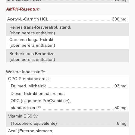
AMPK-Rezeptur:
Acetyl-L-Carnitin HCL
300 mg
Reines trans-Resveratrol, stand.
(oben bereits enthalten)
Curcuma longa-Extrakt
(oben bereits enthalten)
Berberin aus Berberitze
(oben bereits enthalten)
Weitere Inhaltsstoffe:
OPC-Premiumextrakt
Dr. med. Michalzik
93 mg
Dieser Extrakt enthält reines
OPC (oligomere ProCyanidine),
standardisiert **
50 mg
Vitamin E 50 %*
(Tocopheroläquivalente)
6 mg
Açaí (Euterpe oleracea,