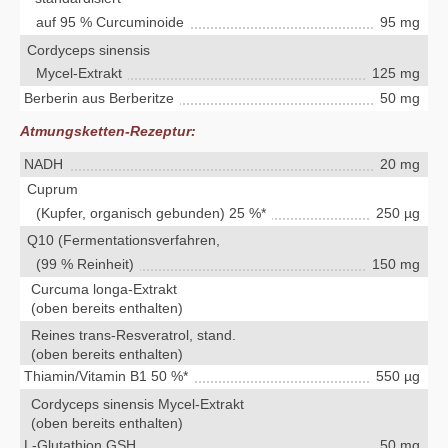
auf 95 % Curcuminoide
95 mg
Cordyceps sinensis
Mycel-Extrakt
125 mg
Berberin aus Berberitze
50 mg
Atmungsketten-Rezeptur:
NADH
20 mg
Cuprum
(Kupfer, organisch gebunden) 25 %*
250 µg
Q10 (Fermentationsverfahren,
(99 % Reinheit)
150 mg
Curcuma longa-Extrakt
(oben bereits enthalten)
Reines trans-Resveratrol, stand.
(oben bereits enthalten)
Thiamin/Vitamin B1 50 %*
550 µg
Cordyceps sinensis Mycel-Extrakt
(oben bereits enthalten)
L-Glutathion GSH
50 mg