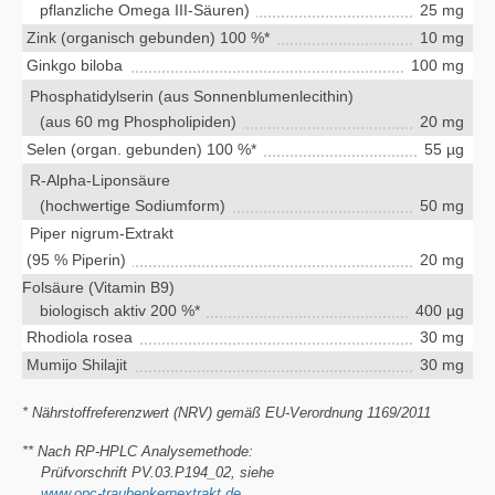
pflanzliche Omega III-Säuren)
25 mg
Zink (organisch gebunden) 100 %*
10 mg
Ginkgo biloba
100 mg
Phosphatidylserin (aus Sonnenblumenlecithin)
(aus 60 mg Phospholipiden)
20 mg
Selen (organ. gebunden) 100 %*
55 µg
R-Alpha-Liponsäure
(hochwertige Sodiumform)
50 mg
Piper nigrum-Extrakt
(95 % Piperin)
20 mg
Folsäure (Vitamin B9)
biologisch aktiv 200 %*
400 µg
Rhodiola rosea
30 mg
Mumijo Shilajit
30 mg
* Nährstoffreferenzwert (NRV) gemäß EU-Verordnung 1169/2011
** Nach RP-HPLC Analysemethode:
Prüfvorschrift PV.03.P194_02, siehe
www.opc-traubenkernextrakt.de