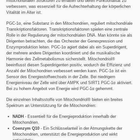
mitochondrialen Strukturen zu erhalten und deren Funktionalität zu
verbessern, was essenziell für die Aufrechterhaltung der körperlichen
Vitalität im Alter ist.
PGC-1α, eine Substanz in den Mitochondrien, reguliert mitochondriale
Transkriptionsfaktoren. Transkriptionsfaktoren spielen eine zentrale
Rolle in der Regulierung der mitochondrialen DNA. Man könnte sie als
Dirigenten betrachten, die das Orchester der Genexpression und
Enzymproduktion leiten. PGC-1α agiert dabei als ein Superdirigent,
der mehrere andere Dirigenten koordiniert und die musikalische
Harmonie des Zellmetabolismus sicherstellt. Mitochondriol®
beeinflusst diesen Superdirigenten positiv, wodurch die Effizienz und
Anzahl der Mitochondrien verbessert werden kann. PGC-1α ist ein
Sensor des Energiestoffwechsels in der Zelle. Bei niedrigem
Energieniveau der Zelle wird über AMPK und SIRT1 PGC-1α aktiviert.
Bei zu hohem Angebot von Energie wird PGC-1α gehemmt.
Die einzelnen Inhaltsstoffe von Mitochondriol® bieten ein breites
Spektrum an Unterstützung für die Mitochondrien:
NADH
- Essentiell für die Energieproduktion innerhalb der
Mitochondrien.
Coenzym Q10
- Ein Schlüsselanteil in der Atmungskette der
Mitochondrien, unterstützt die Energieproduktion und wirkt