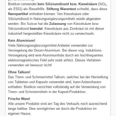
Biotikon verwendet
kein Siliziumdioxid bzw. Kieselsäure
(SiO
,
2
als E551) als Rieselhilfe.
Stiftung Warentest
schreibt, dass diese
Nanopartikel
enthalten können. Von Kieselsäure oder
Siliziumdioxid in Nahrungsergänzungsmitteln würde abgeraten
werden. Bio Suisse hat die
Zulassung
von Kieselsäure bzw.
Siliciumdioxid
beendet
. Kieselsäure aus Zinnkraut ist mit dieser
industriell hergestellten Kieselsäure nicht zu verwechseln.
Kein Aluminium!
Viele Nahrungsergänzungsmittel-Anbieter verwenden zur
Versiegelung der Dosen Aluminium. Bei dieser sog. Induktions-
Versiegelung wird eine Aluminiumfolie durch ein hochfrequentes
elektromagnetisches Feld sehr stark erhitzt. Dieses Verfahren
verwenden wir bewusst nicht!
Ohne Talkum!
Das Trenn- und Schmiermittel Talkum, welches bei der Herstellung
von Tabletten und Kapseln verwendet wird, kann Asbestfasern
enthalten. Biotikon verzichtet vollständig auf die Verwendung von
Trenn- und Schmiermitteln in der Kapsel-Produktion.
Frische Ware!
Alle unsere Produkte sind am Tag des Verkaufs noch ausreichend
lange haltbar. Dies ermöglichen wir durch die Produktion im
eigenen Hause.