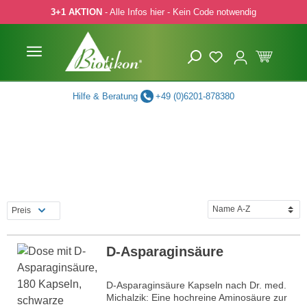
3+1 AKTION
- Alle Infos hier - Kein Code notwendig
 Hauptinhalt springen
Zur Suche springen
Zur Hauptnavigation springen
Hilfe & Beratung
+49 (0)6201-878380
Preis
D-Asparaginsäure
D-Asparaginsäure Kapseln nach Dr. med.
Michalzik: Eine hochreine Aminosäure zur