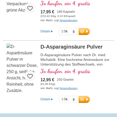
Unterstützung des Stoffwechsels und des
3x kaufen, ein 4. gratis
Hormonhaushalts. Perfekt für Sportler und
Personen mit hohen körperlichen und
17,95 €
180 Kapseln
mentalen Anforderungen. Vegan,
(153,42 €/kg, 0,10 €/Kapsel)
hypoallergen und ohne Zusatzstoffe.
inkl. MwSt. zzgl
Versandkosten
mehr Informationen zu D-
Asparaginsäure
Details
D-Asparaginsäure Pulver
D-Asparaginsäure Pulver nach Dr. med.
Michalzik: Eine hochreine Aminosäure zur
Unterstützung des Stoffwechsels, von
Natur aus fruchtig-zitronig im Geschmack.
3x kaufen, ein 4. gratis
D-Asparaginsäure wird vom Körper nur in
geringen Mengen produziert. Perfekt für
12,95 €
250 Gramm
Sportler und Personen mit hohen
(51,80 €/kg)
körperlichen und mentalen
inkl. MwSt. zzgl
Versandkosten
Anforderungen. Vegan, hypoallergen und
ohne Zusatzstoffe.
Details
mehr Informationen zu D-
Asparaginsäure Pulver