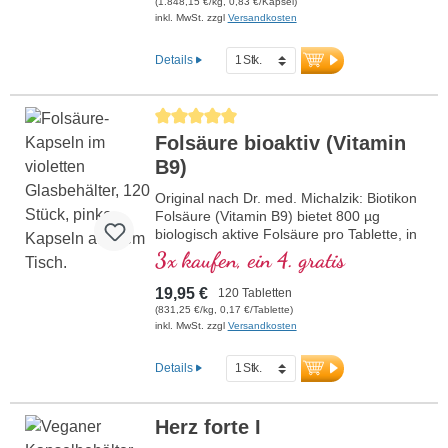
(1.848,15 €/kg, 0,83 €/Kapsel)
Kapselhüllen frei von Carrageen und PEG
inkl. MwSt. zzgl
Versandkosten
und Aluminium freie Versiegelung für Ihre
Sicherheit. Verwendung von hochwertigen
Details
Premiumextrakten.
Durchschnittliche Bewertung von 5 von 5 Sternen
Folsäure bioaktiv (Vitamin
B9)
Original nach Dr. med. Michalzik: Biotikon
Folsäure (Vitamin B9) bietet 800 µg
biologisch aktive Folsäure pro Tablette, in
Form von Methyltetrahydrofolat (5-
3x kaufen, ein 4. gratis
MTHF), das besonders gut vom Körper
aufgenommen wird. Folsäure trägt zu
19,95 €
120 Tabletten
einer normalen Blutbildung und Funktion
(831,25 €/kg, 0,17 €/Tablette)
des Immunsystems bei. Frei von jeglichen
inkl. MwSt. zzgl
Versandkosten
Zusatzstoffen, wird das Produkt in einer
aluminiumfreien Versiegelung verpackt.
Details
Hergestellt in Deutschland unter höchsten
Qualitätsstandards.
mehr Informationen zu Folsäure
Herz forte I