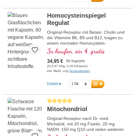
Homocysteinspiegel
Regulat
Original-Rezeptur mit Betain. Cholin und
die Vitamine B6, B9 und B12, tragen zu
einem normalen Homocystein-
Stoffwechsel bei. Betain muss mit mind.
3x kaufen, ein 4. gratis
1,5 g enthalten sein, um eine Wirkung auf
den Homocysteinspiegel zu haben. B-
34,95 €
90 Kapseln
Vitamine in bioaktiver Form.
(513,97 €/kg, 0,39 €/Kapsel)
inkl. MwSt. zzgl
Versandkosten
Details
Durchschnittliche Bewertung von 5 von 5 Sternen
Mitochondriol
Original-Rezeptur nach Dr. med.
Michalzik, mit 20 mg Fisetin, 20 mg
NADH, 150 mg Q10 und vielen weiteren
wichtigen Mitochondrien-Mitteln. Mit dem