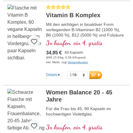
Jahren Vitalstoff-Expertise.Für Veganer
Durchschnittliche Bewertung von 5 von 5 Sternen
und Vegetarier geeignet – bewährt,
Vitamin B Komplex
zertifiziert und nachhaltig. Erleben Sie die
Synergie aus traditioneller Weisheit und
Mit den wichtigen in bioaktiver Form
moderner Wissenschaft für Ihr geistiges
vorliegenden B-Vitaminen B2 (1000 %),
Wohlbefinden.
B6 (1000 %), B12 (5000 %) und Folsäure
(400 %) sowie allen anderen B-Vitaminen.
3x kaufen, ein 4. gratis
Mit Methylcobalamin und
Adenosylcobalamin.
34,95 €
60 Kapseln
(896,15 €/kg, 0,58 €/Kapsel)
inkl. MwSt. zzgl
Versandkosten
Details
Women Balance 20 - 45
Jahre
Für die Frau bis 45, 90 Kapseln im
hochwertigen Violettglas.
3x kaufen, ein 4. gratis