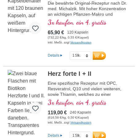
Die bewährte Original-Rezeptur nach Dr.
med. Michalzik. Mit hoher Konzentration
an wichtigen Pflanzen-Makro und
Mikronährstoffen. Mit wertvollem OPC,
3x kaufen, ein 4. gratis
Q10, reinem Trans-Resveratrol, rotem
Ginseng, natürliches Vitamin E und vielen
65,90 €
120 Kapseln
weitere wichtige Mikronährstoffe. Optimal
(732,22 €/kg, 0,55 €/Kapsel)
ergänzt durch die Rezeptur Herz forte 2.
inkl. MwSt. zzgl
Versandkosten
Hocheffektiv das Original von Biotikon seit
23 Jahren aus eigener Produktion in
Details
Deutschland von traditionsreichem
Familienunternehmen. Ohne Zusätze
hochrein und Entwickelt durch ein
Herz forte I + II
Ärtzeteam mit hoher Pflanzenstoff-,
Makro- und Mikronähstoffexpertise unter
Eine spezifische Rezeptur mit OPC,
der Leitung von Dr. med. Alexander
Resveratrol, Q10 und vielen weiteren,
Michalzik.
sowie Thiamin, welches zu einer
normalen Herzfunktion beiträgt. (Rezeptur
3x kaufen, ein 4. gratis
1 und Rezeptur 2)
119,00 €
240 Kapseln
(616,58 €/kg, 0,50 €/Kapsel)
inkl. MwSt. zzgl
Versandkosten
Details