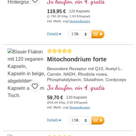
3x kaufen, ein 4. gratis
Bioverfügbarkeitsverstärker D-Pinitol.
Kapselhüllen vegan und ohne PEG und
119,95 €
120 Kapseln
Carrageen und Aluminium freies Siegel,
(1.790,30 €/kg, 1,00 €/Kapsel)
Mitochondrialer GCP-1α-Aktivator, ohne
inkl. MwSt. zzgl
Versandkosten
Zusätze, hochreine Qualität. 40 Jahre
Vitalstoffexpertise und über 20-jährige
Details
Produktionserfahrung.
Durchschnittliche Bewertung von 5 von 5 Sternen
Mitochondrium forte
Besondere Rezeptur mit Q10, Acetyl-L-
Carntin, NADH, Rhodiola rosea,
Phosphatidylserin, Glutathion, Cordyceps
und Kupfer, welches zu einem normalen
3x kaufen, ein 4. gratis
Stoffwechsel zur Energiegewinnung
beiträgt (in Form von ATP in der
59,70 €
120 Kapseln
Zellatmungskette).
(918,46 €/kg, 0,50 €/Kapsel)
inkl. MwSt. zzgl
Versandkosten
Details