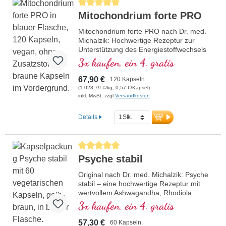
Durchschnittliche Bewertung von 5 von 5 Sternen
Mitochondrium forte PRO
Mitochondrium forte PRO nach Dr. med.
Michalzik: Hochwertige Rezeptur zur
Unterstützung des Energiestoffwechsels
und der Zellgesundheit. Mit NADH, Q10,
3x kaufen, ein 4. gratis
Resveratrol und Thiamin, welches den
Energiestoffwechsel fördert, sowie R-
67,90 €
120 Kapseln
Alpha-Liponsäure in der wertvollen
(1.028,79 €/kg, 0,57 €/Kapsel)
Sodium-R-Lipoat-Form. Aluminiumfreie
inkl. MwSt. zzgl
Versandkosten
Versiegelung und über 20 Jahre
Erfahrung garantieren höchste Qualität.
Details
Von Ärzten entwickelt.
mehr Informationen zu
Durchschnittliche Bewertung von 5 von 5 Sternen
Mitochondrium forte PRO
Psyche stabil
Original nach Dr. med. Michalzik: Psyche
stabil – eine hochwertige Rezeptur mit
wertvollem Ashwagandha, Rhodiola
rosea, Phosphatidylserin, SAMe, Omega
3x kaufen, ein 4. gratis
3 und Vitamin B12, welches zu einer
normalen Funktion der Psyche beiträgt.
57,30 €
60 Kapseln