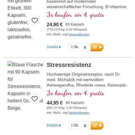
basierend auf modernster
wissenschaftlicher Forschung. B-Vitamine
2, 6, 12 und Folsäure in bioaktiver Form!
3x kaufen, ein 4. gratis
24,90 €
60 Kapseln
(778,13 €/kg, 0,42 €/Kapsel)
inkl. MwSt. zzgl
Versandkosten
Details
Stressresistenz
Hochwertige Originalrezeptur. nach Dr.
med. Michalzik mit wertvollem
Ashwagandha, Rhodiola rosea, Kaiserpilz-
Extrakt, Reishi und Pantothensäure.
3x kaufen, ein 4. gratis
Pantothensäure unterstützt eine normale
geistige Leistung, während Vitamin E die
44,95 €
90 Kapseln
Zellen vor oxidativem Stress schützt.Die
(881,37 €/kg, 0,50 €/Kapsel)
hochreinen pflanzlichen Kapselhüllen sind
inkl. MwSt. zzgl
Versandkosten
frei von PEG und Carrageen, und das
Siegel ist Aluminium frei. Produziert in
Details
Deutschland mit über 20-jähriger
Erfahrung und basierend auf über 40