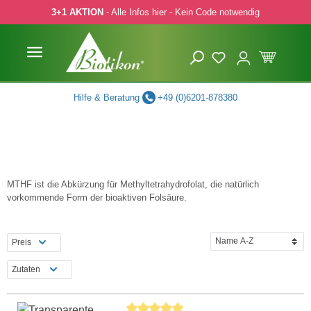
3+1 AKTION
- Alle Infos hier - Kein Code notwendig
 Hauptinhalt springen
Zur Suche springen
Zur Hauptnavigation springen
Hilfe & Beratung
+49 (0)6201-878380
MTHF ist die Abkürzung für Methyltetrahydrofolat, die natürlich
vorkommende Form der bioaktiven Folsäure.
Preis
Zutaten
Durchschnittliche Bewertung von 5 von 5 Ste