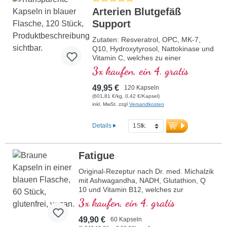
Arterien Blutgefäß
Support
Zutaten: Resveratrol, OPC, MK-7,
Q10, Hydroxytyrosol, Nattokinase und
Vitamin C, welches zu einer
normalen Kollagenbildung für eine
3x kaufen, ein 4. gratis
normale Funktion der Blutgefäße
beiträgt. Die B-Vitamine liegen in
49,95 €
120 Kapseln
bioaktiver Form vor.
(601,81 €/kg, 0,42 €/Kapsel)
inkl. MwSt. zzgl
Versandkosten
Details
Fatigue
Original-Rezeptur nach Dr. med. Michalzik
mit Ashwagandha, NADH, Glutathion, Q
10 und Vitamin B12, welches zur
Verringerung von Müdigkeit und
3x kaufen, ein 4. gratis
Ermüdung beiträgt. 20 Jahre
Produktionserfahrung in Deutschland und
49,90 €
60 Kapseln
40-jährige Vitalstofferfahrung. Vegane