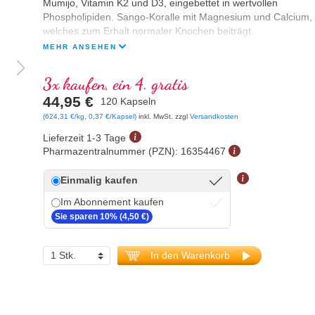
Mumijo, Vitamin K2 und D3, eingebettet in wertvollen
Phospholipiden. Sango-Koralle mit Magnesium und Calcium,
welches zum Erhalt normaler Knochen beiträgt.
MEHR ANSEHEN
3x kaufen, ein 4. gratis
44,95 €
120 Kapseln
(624,31 €/kg, 0,37 €/Kapsel)
inkl. MwSt. zzgl
Versandkosten
Lieferzeit 1-3 Tage
Pharmazentralnummer (PZN):
16354467
Einmalig kaufen
Im Abonnement kaufen
Sie sparen 10% (4,50 €)
In den Warenkorb