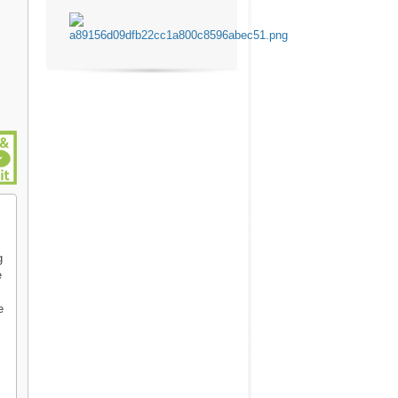
g
e
e