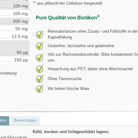
** aus pflanzlicher Cellulose hergestellt
100 mg
100 mg
®
Pure Qualität von Biotikon
200 mg
50 mg
Reinsubstanzen ohne Zusatz- und Füllstoffe in der
12,5 mg
Kapselfüllung
Glutenfrei, lactosefrei und gelatinefrei
50 µg
Info zur Rückstandskontrolle: Bitte kontaktieren S
150 µg
uns.
Verpackung aus PET, daher ohne Weichmacher
erordnung
Ohne Tierversuche
Wir liefern frische Ware
hme
Bewertungen
Kühl, trocken und lichtgeschützt lagern.
mit Flüssigkeit