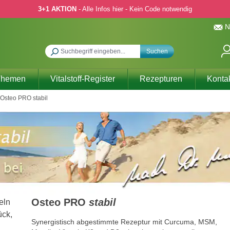
3+1 AKTION
- Alle Infos hier - Kein Code notwendig
N
Suchen
Themen
Vitalstoff-Register
Rezepturen
Konta
Osteo PRO stabil
Osteo PRO
stabil
Synergistisch abgestimmte Rezeptur mit Curcuma, MSM,