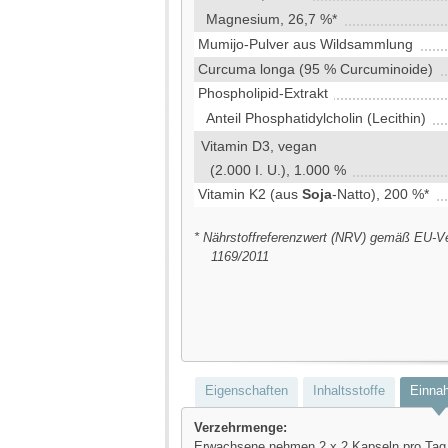
Magnesium, 26,7 %*
Mumijo-Pulver aus Wildsammlung
Curcuma longa (95 % Curcuminoide)
Phospholipid-Extrakt
Anteil Phosphatidylcholin (Lecithin)
Vitamin D3, vegan
(2.000 I. U.), 1.000 %
Vitamin K2 (aus
Soja
-Natto), 200 %*
* Nährstoffreferenzwert (NRV) gemäß EU-V
1169/2011
Eigenschaften
Inhaltsstoffe
Einna
Verzehrmenge:
Erwachsene nehmen 2 x 2 Kapseln pro Tag 