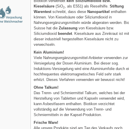
Biotikon verwendet
kein Siliziumdioxid bzw.
Kieselsäure
(SiO
, als E551) als Rieselhilfe.
Stiftung
2
Warentest
schreibt, dass diese
Nanopartikel
enthalten
können. Von Kieselsäure oder Siliziumdioxid in
Nahrungsergänzungsmitteln würde abgeraten werden. Bi
Suisse hat die
Zulassung
von Kieselsäure bzw.
Siliciumdioxid
beendet
. Kieselsäure aus Zinnkraut ist mi
dieser industriell hergestellten Kieselsäure nicht zu
verwechseln.
Kein Aluminium!
Viele Nahrungsergänzungsmittel-Anbieter verwenden zur
Versiegelung der Dosen Aluminium. Bei dieser sog.
Induktions-Versiegelung wird eine Aluminiumfolie durch e
hochfrequentes elektromagnetisches Feld sehr stark
erhitzt. Dieses Verfahren verwenden wir bewusst nicht!
Ohne Talkum!
Das Trenn- und Schmiermittel Talkum, welches bei der
Herstellung von Tabletten und Kapseln verwendet wird,
kann Asbestfasern enthalten. Biotikon verzichtet
vollständig auf die Verwendung von Trenn- und
Schmiermitteln in der Kapsel-Produktion.
Frische Ware!
Alle unsere Produkte sind am Tag des Verkaufs noch