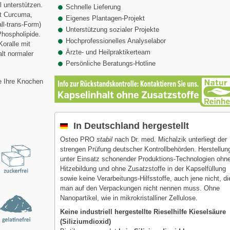
 unterstützen.
Schnelle Lieferung
it Curcuma,
Eigenes Plantagen-Projekt
ll-trans-Form)
Unterstützung sozialer Projekte
Phospholipide.
Hochprofessionelles Analyselabor
Koralle mit
Ärzte- und Heilpraktikerteam
lt normaler
Persönliche Beratungs-Hotline
ie Ihre Knochen
In Deutschland hergestellt
Osteo PRO
stabil
nach Dr. med. Michalzik unterliegt der
strengen Prüfung deutscher Kontrollbehörden. Herstellun
unter Einsatz schonender Produktions-Technologien ohn
Hitzebildung und ohne Zusatzstoffe in der Kapselfüllung
sowie keine Verarbeitungs-Hilfsstoffe, auch jene nicht, di
man auf den Verpackungen nicht nennen muss. Ohne
Nanopartikel, wie in mikrokristalliner Zellulose.
Keine industriell hergestellte Rieselhilfe Kieselsäure
(Siliziumdioxid)