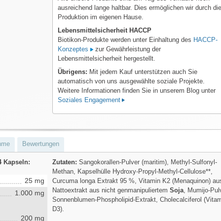
ausreichend lange haltbar. Dies ermöglichen wir durch di
Produktion im eigenen Hause.
Lebensmittelsicherheit HACCP
Biotikon-Produkte werden unter Einhaltung des
HACCP-
Konzeptes
zur Gewährleistung der
Lebensmittelsicherheit hergestellt.
Übrigens:
Mit jedem Kauf unterstützen auch Sie
automatisch von uns ausgewählte soziale Projekte.
Weitere Informationen finden Sie in unserem Blog unter
Soziales Engagement
hme
Bewertungen
4 Kapseln:
Zutaten:
Sangokorallen-Pulver (maritim), Methyl-Sulfonyl-
Methan, Kapselhülle Hydroxy-Propyl-Methyl-Cellulose**,
25 mg
Curcuma longa Extrakt 95 %, Vitamin K2 (Menaquinon) au
Nattoextrakt aus nicht genmanipuliertem
Soja
, Mumijo-Pul
1.000 mg
Sonnenblumen-Phospholipid-Extrakt, Cholecalciferol (Vita
D3).
200 mg