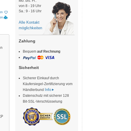
Mo. bis. Fr.:
von 8 - 19 Uhr
Sa.: 9 - 16 Uhr
en
ken
Alle Kontakt
möglichkeiten
Zahlung
in
Bequem
auf Rechnung
Sicherheit
Sicherer Einkauf durch
Käufersiegel-Zertifizierung vom
Info
Händlerbund
Datenschutz mit sicherer 128
Bit-SSL-Verschlüsselung
CP