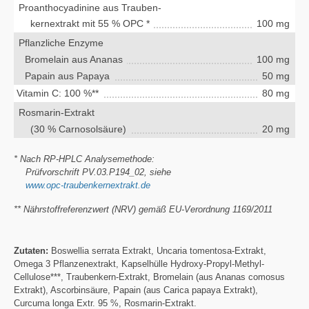
Proanthocyadinine aus Trauben-
kernextrakt mit 55 % OPC *
100 mg
Pflanzliche Enzyme
Bromelain aus Ananas
100 mg
Papain aus Papaya
50 mg
Vitamin C: 100 %**
80 mg
Rosmarin-Extrakt
(30 % Carnosolsäure)
20 mg
* Nach RP-HPLC Analysemethode:
Prüfvorschrift PV.03.P194_02, siehe
www.opc-traubenkernextrakt.de
** Nährstoffreferenzwert (NRV) gemäß EU-Verordnung 1169/2011
Zutaten:
Boswellia serrata Extrakt, Uncaria tomentosa-Extrakt,
Omega 3 Pflanzenextrakt, Kapselhülle Hydroxy-Propyl-Methyl-
Cellulose***, Traubenkern-Extrakt, Bromelain (aus Ananas comosus
Extrakt), Ascorbinsäure, Papain (aus Carica papaya Extrakt),
Curcuma longa Extr. 95 %, Rosmarin-Extrakt.