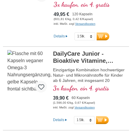
normalen Kollagenbildung für eine
3x kaufen, ein 4. gratis
normale Funktion der Blutgefäße
beiträgt. Die B-Vitamine liegen in
49,95 €
120 Kapseln
bioaktiver Form vor.
(601,81 €/kg, 0,42 €/Kapsel)
inkl. MwSt. zzgl
Versandkosten
Details
DailyCare Junior -
Bioaktive Vitamine,
veganes Omega-3 +
Einzigartige Kombination hochwertiger
Spurenelemente und
Natur- und Mikronährstoffe für Kinder
ab 6 Jahren, mit insgesamt 20
hochwertige
wichtigen Nährstoffen für Ihr Kind.
3x kaufen, ein 4. gratis
Pflanzenstoffe
39,90 €
60 Kapseln
(1.596,00 €/kg, 0,67 €/Kapsel)
inkl. MwSt. zzgl
Versandkosten
Details