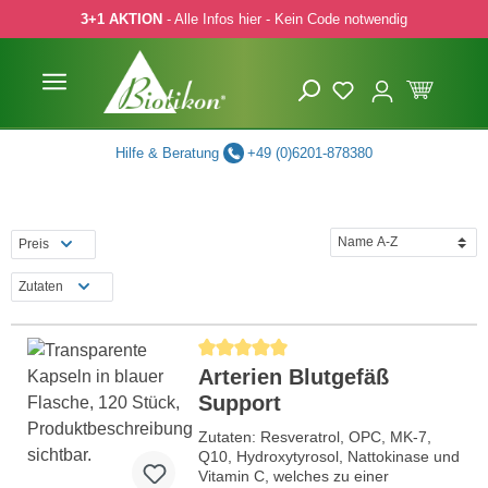
3+1 AKTION
- Alle Infos hier - Kein Code notwendig
 Hauptinhalt springen
Zur Suche springen
Zur Hauptnavigation springen
Hilfe & Beratung
+49 (0)6201-878380
Preis
Zutaten
Durchschnittliche Bewertung von 5 von 5 Ste
Arterien Blutgefäß
Support
Zutaten: Resveratrol, OPC, MK-7,
Q10, Hydroxytyrosol, Nattokinase und
Vitamin C, welches zu einer