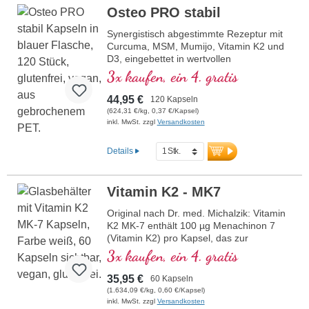
Osteo PRO stabil
Synergistisch abgestimmte Rezeptur mit
Curcuma, MSM, Mumijo, Vitamin K2 und
D3, eingebettet in wertvollen
Phospholipiden. Sango-Koralle mit
3x kaufen, ein 4. gratis
Magnesium und Calcium, welches zum
Erhalt normaler Knochen beiträgt.
44,95 €
120 Kapseln
(624,31 €/kg, 0,37 €/Kapsel)
inkl. MwSt. zzgl
Versandkosten
Details
Vitamin K2 - MK7
Original nach Dr. med. Michalzik: Vitamin
K2 MK-7 enthält 100 µg Menachinon 7
(Vitamin K2) pro Kapsel, das zur
Aufrechterhaltung normaler Knochen und
3x kaufen, ein 4. gratis
einer normalen Blutgerinnung beiträgt. Mit
einem >99 % all-trans MK-7-Gehalt aus
35,95 €
60 Kapseln
Nattoextrakt, ist es besonders
(1.634,09 €/kg, 0,60 €/Kapsel)
bioverfügbar. Ergänzt mit Vitamin D3,
inkl. MwSt. zzgl
Versandkosten