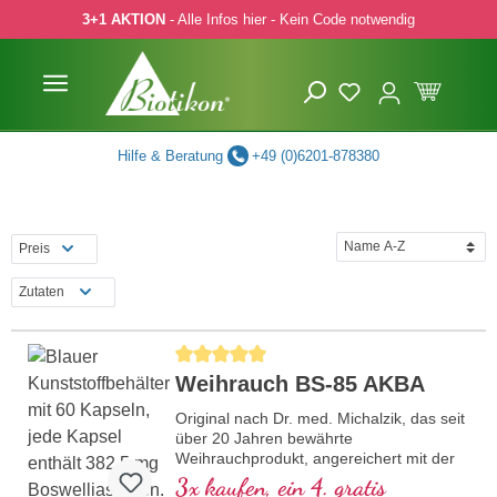
3+1 AKTION
- Alle Infos hier - Kein Code notwendig
 Hauptinhalt springen
Zur Suche springen
Zur Hauptnavigation springen
Hilfe & Beratung
+49 (0)6201-878380
Preis
Zutaten
Durchschnittliche Bewertung von 5 von 5 Sternen
Weihrauch BS-85 AKBA
Original nach Dr. med. Michalzik, das seit
über 20 Jahren bewährte
Weihrauchprodukt, angereichert mit der
wertvollen AKBA Boswelliasäure (Acetyl-
3x kaufen, ein 4. gratis