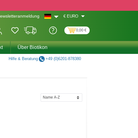
€
EURO
ewsletteranmeldung
0,00 €
kt
Über Biotikon
Hilfe & Beratung
+49 (0)6201-878380