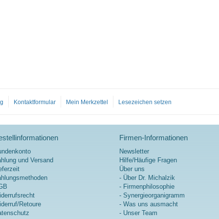
og
Kontaktformular
Mein Merkzettel
Lesezeichen setzen
stellinformationen
Firmen-Informationen
undenkonto
Newsletter
hlung und Versand
Hilfe/Häufige Fragen
eferzeit
Über uns
ahlungsmethoden
- Über Dr. Michalzik
GB
- Firmenphilosophie
derrufsrecht
- Synergieorganigramm
derruf/Retoure
- Was uns ausmacht
tenschutz
- Unser Team