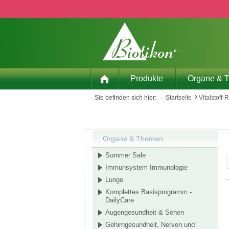
 Hauptinhalt springen
Zur Suche springen
Zur Hauptnavigation springen
Produkte
Organe & 
Sie befinden sich hier:
Startseite
Vitalstoff-
Organe & Themen
Summer Sale
Immunsystem Immunologie
Lunge
Komplettes Basisprogramm -
DailyCare
Augengesundheit & Sehen
Gehirngesundheit, Nerven und