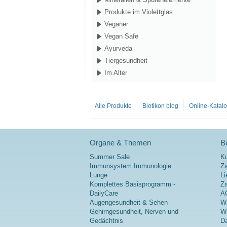
Produkte im Violettglas
Veganer
Vegan Safe
Ayurveda
Tiergesundheit
Im Alter
Alle Produkte
Biotikon blog
Online-Katal
Organe & Themen
Be
Summer Sale
K
Immunsystem Immunologie
Za
Lunge
Li
Komplettes Basisprogramm -
Z
DailyCare
A
Augengesundheit & Sehen
Wi
Gehirngesundheit, Nerven und
Wi
Gedächtnis
Da