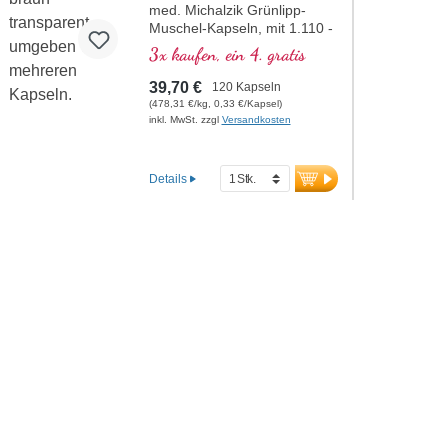
med. Michalzik Grünlipp-
Muschel-Kapseln, mit 1.110 -
2.220 mg Perna canaliculus
3x kaufen, ein 4. gratis
aus Neuseeland, reich an
Glycosaminoglykanen
39,70 €
120 Kapseln
(GAGs), 30-60 mg pro
(478,31 €/kg, 0,33 €/Kapsel)
Tagesdosierung, ohne
inkl. MwSt. zzgl
Versandkosten
Zusätze, hochreine Qualität.
Kapselhüllen vegan und ohne
PEG und Carrageen, und
Details
Aluminium freies Siegel, 40
Jahre Vitalstoffexpertise und
über 20-jährige
Produktionserfahrung.