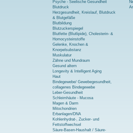
Psyche - Seelische Gesundheit
Ne
Blutdruck
A
Herzgesundheit, Kreislauf, Blutdruck
& Blutgefäße
Blutbildung
Blutzuckerspiegel
Blutfette (Blutlipide), Cholesterin- &
Homocysteinstoffe
Gelenke, Knochen &
Knorpelsubstanz
Muskulatur
Zähne und Mundraum
Gesund altern
Longevity & Intelligent Aging
Haut
Bindegewebe/ Gewebegesundheit,
collagenes Bindegewebe
Leber-Gesundheit
Schleimhäute - Mucosa
Magen & Darm
Mitochondrien
Erbanlagen/DNA
Kohlenhydrat-, Zucker- und
Fettstoffwechsel
Säure-Basen-Haushalt / Säure-