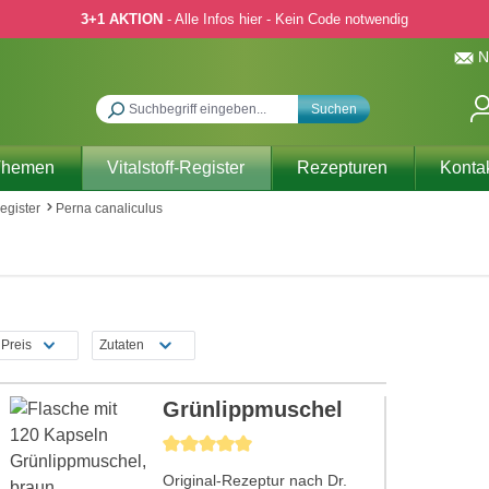
3+1 AKTION
- Alle Infos hier - Kein Code notwendig
N
Suchen
Themen
Vitalstoff-Register
Rezepturen
Konta
Register
Perna canaliculus
Preis
Zutaten
Grünlippmuschel
Durchschnittliche Bewertung von 5 von 5 Sternen
Original-Rezeptur nach Dr.