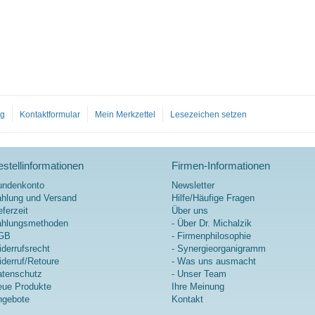
og
Kontaktformular
Mein Merkzettel
Lesezeichen setzen
stellinformationen
Firmen-Informationen
undenkonto
Newsletter
hlung und Versand
Hilfe/Häufige Fragen
eferzeit
Über uns
ahlungsmethoden
- Über Dr. Michalzik
GB
- Firmenphilosophie
derrufsrecht
- Synergieorganigramm
derruf/Retoure
- Was uns ausmacht
tenschutz
- Unser Team
ue Produkte
Ihre Meinung
ngebote
Kontakt