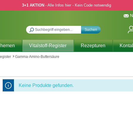
3+1 AKTION
- Alle Infos hier - Kein Code notwendig
N
Suchen
Themen
Vitalstoff-Register
Rezepturen
Konta
Register
Gamma-Amino-Buttersäure
Keine Produkte gefunden.