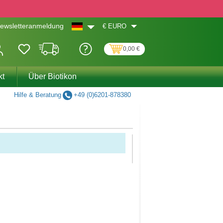
€
EURO
ewsletteranmeldung
0,00 €
kt
Über Biotikon
Hilfe & Beratung
+49 (0)6201-878380