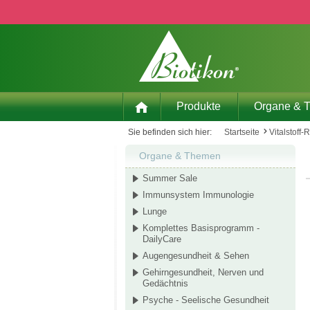
 Hauptinhalt springen
Zur Suche springen
Zur Hauptnavigation springen
Produkte
Organe & 
Sie befinden sich hier:
Startseite
Vitalstoff-
Organe & Themen
Summer Sale
Immunsystem Immunologie
Lunge
Komplettes Basisprogramm -
DailyCare
Augengesundheit & Sehen
Gehirngesundheit, Nerven und
Gedächtnis
Psyche - Seelische Gesundheit