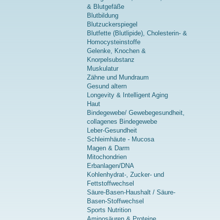
& Blutgefäße
Blutbildung
Blutzuckerspiegel
Blutfette (Blutlipide), Cholesterin- &
Homocysteinstoffe
Gelenke, Knochen &
Knorpelsubstanz
Muskulatur
Zähne und Mundraum
Gesund altern
Longevity & Intelligent Aging
Haut
Bindegewebe/ Gewebegesundheit,
collagenes Bindegewebe
Leber-Gesundheit
Schleimhäute - Mucosa
Magen & Darm
Mitochondrien
Erbanlagen/DNA
Kohlenhydrat-, Zucker- und
Fettstoffwechsel
Säure-Basen-Haushalt / Säure-
Basen-Stoffwechsel
Sports Nutrition
Aminosäuren & Proteine