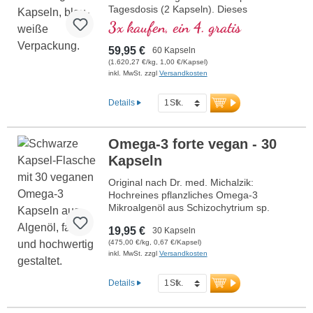
Tagesdosis (2 Kapseln). Dieses
hochwertige Nahrungsergänzungsmittel
3x kaufen, ein 4. gratis
ist reich an Omega-3-Fettsäuren und
Antioxidantien, frei von Zusatzstoffen und
59,95 €
60 Kapseln
wird in Deutschland hergestellt. Die
(1.620,27 €/kg, 1,00 €/Kapsel)
Versiegelung ist aluminiumfrei.
inkl. MwSt. zzgl
Versandkosten
mehr Informationen zu Krillöl
Details
Omega-3 forte vegan - 30
Kapseln
Original nach Dr. med. Michalzik:
Hochreines pflanzliches Omega-3
Mikroalgenöl aus Schizochytrium sp.
Omega-3 forte vegan enthält 860 mg DHA
19,95 €
30 Kapseln
und 436 mg EPA pro Tagesdosis (2
(475,00 €/kg, 0,67 €/Kapsel)
Kapseln) im optimalen Verhältnis von 3:1.
inkl. MwSt. zzgl
Versandkosten
Dies ergibt insgesamt 1.448 mg Omega-
3-Fettsäuren aus pflanzlicher Quelle. DHA
und EPA sind essentielle Fettsäuren, die
Details
der Körper nicht selbst herstellen kann.
Omega-3 aus Algenöl ist frei von