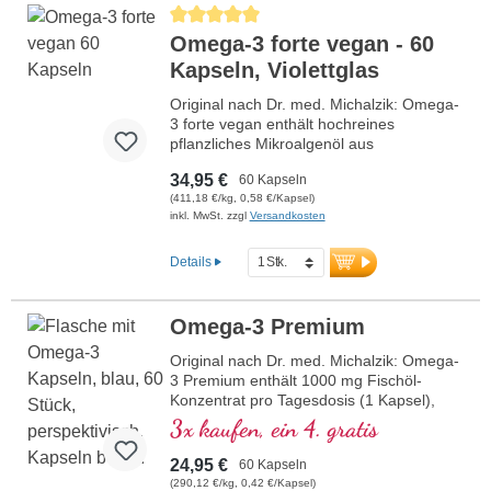
Schwermetallbelastungen, wie sie in
Durchschnittliche Bewertung von 5 von 5 Sternen
Fischöl vorkommen können. Die
Omega-3 forte vegan - 60
Mikroalgen werden nachhaltig gezüchtet
Kapseln, Violettglas
und binden CO2. DHA unterstützt die
normale Herz- und Gehirnfunktion und
Original nach Dr. med. Michalzik: Omega-
fördert die Entwicklung von Gehirn und
3 forte vegan enthält hochreines
Augen bei Ungeborenen und gestillten
pflanzliches Mikroalgenöl aus
Kindern.
Schizochytrium sp., das besonders reich
34,95 €
60 Kapseln
an DHA und EPA ist. Jede Tagesdosis (2
mehr Informationen zu Omega-3
(411,18 €/kg, 0,58 €/Kapsel)
Kapseln) liefert 1.448 mg Omega-3-
forte vegan
inkl. MwSt. zzgl
Versandkosten
Fettsäuren, davon 860 mg DHA und 436
mg EPA. Das Produkt ist frei von Zusätzen
und wird in Deutschland unter höchsten
Details
Qualitätsstandards hergestellt. Die
Versiegelung ist aluminiumfrei.
Omega-3 Premium
mehr Informationen zu Omega-3
forte vegan
Original nach Dr. med. Michalzik: Omega-
3 Premium enthält 1000 mg Fischöl-
Hochreines Mikroalgenöl aus
Konzentrat pro Tagesdosis (1 Kapsel),
Schizochytrium sp.
davon 360 mg EPA und 240 mg DHA.
3x kaufen, ein 4. gratis
1.448 mg Omega-3-Fettsäuren pro
Dieses hochwertige
Tagesdosis
Nahrungsergänzungsmittel ist reich an
24,95 €
60 Kapseln
860 mg DHA und 436 mg EPA pro
Omega-3-Fettsäuren, frei von
(290,12 €/kg, 0,42 €/Kapsel)