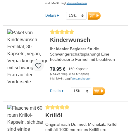
inkl. MwSt. zzgl
Versandkosten
Details
Durchschnittliche Bewertung von 5 von 5 Stern
Kinderwunsch
Ihr idealer Begleiter für die
Schwangerschaftsplanung! Eine
hochdosierte Formel mit bioaktiven
Vitaminen, wertvollen Mineralstoffen
79,95 €
150 Kapseln
und rein pflanzlichem Omega-3, um die
(754,25 €/kg, 0,53 €/Kapsel)
Fruchtbarkeit zu unterstützen und den
inkl. MwSt. zzgl
Versandkosten
Körper optimal auf eine
Schwangerschaft vorzubereiten.
Entwickelt von Ärzten, mit über 20
Details
Jahren Erfahrung – 100 % vegan, ohne
künstliche Zusätze und nach höchsten
Qualitätsstandards in Deutschland
Durchschnittliche Bewertung von 5 von 5 Sternen
produziert. Aluminiumfreie
Krillöl
Versiegelung, kein Fischöl.
Mehr Informationen zu
Original nach Dr. med. Michalzik: Krillöl
Kinderwunsch – Fertilität
enthält 1000 mg reines Krillöl pro