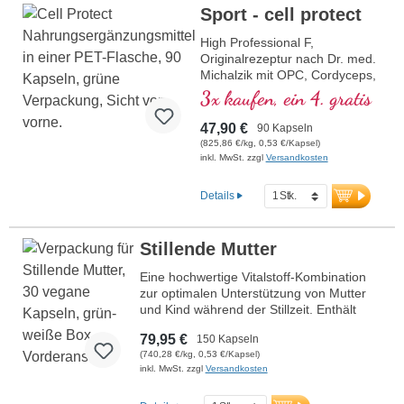
Fischöl und aluminiumfreier
Sport - cell protect
Versiegelung.
Mehr Informationen zu
High Professional F,
Schwangerschaft 4.-9. Monat
Originalrezeptur nach Dr. med.
Michalzik mit OPC, Cordyceps,
Carnosolsäure, Resveratrol,
3x kaufen, ein 4. gratis
Q10, Glutathion, NADH,
Omega 3, Granatapfel und
47,90 €
90 Kapseln
reinem Vitamin C
(825,86 €/kg, 0,53 €/Kapsel)
inkl. MwSt. zzgl
Versandkosten
Details
Stillende Mutter
Eine hochwertige Vitalstoff-Kombination
zur optimalen Unterstützung von Mutter
und Kind während der Stillzeit. Enthält
bioaktive Folsäure, Eisen, Calcium und
79,95 €
150 Kapseln
Vitamin D3 für Zellteilung, Blutbildung und
(740,28 €/kg, 0,53 €/Kapsel)
Knochengesundheit. Hochdosiertes
inkl. MwSt. zzgl
Versandkosten
Omega-3 mit DHA fördert die normale
Entwicklung des Gehirns und der Augen