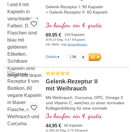
Gelenk-Rezeptur I: 90 Kapseln
+ Gelenk-Rezeptur II: 60 Kapseln
3x kaufen, ein 4. gratis
69,95 €
150 Kapseln
(578,10 €/kg, 0,47 €/Kapsel)
inkl. MwSt. zzgl
Versandkosten
Details
Durchschnittliche Bewertung von 5 von 5 Sternen
Gelenk-Rezeptur II
mit Weihrauch
Mit Weihrauch, Curcuma, OPC, Omega 3
und Vitamin C, welches zu einer normalen
Kollagenbildung für eine normale
Knorpelfunktion beiträgt. Zur spezifischen
3x kaufen, ein 4. gratis
Versorgung der knorpeligen
Gelenkstrukturen.
44,95 €
60 Kapseln
(1.096,34 €/kg, 0,75 €/Kapsel)