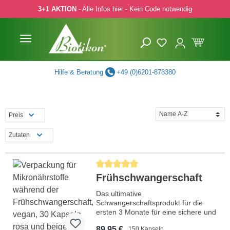
3+1 AKTION
- Alle Infos hier - Kein Code notwendig
 Hauptinhalt springen
Zur Suche springen
Zur Hauptnavigation springen
Hilfe & Beratung
+49 (0)6201-878380
Preis
Zutaten
Durchschnittliche Bewertung von 5 von 5 Ste
Frühschwangerschaft
Das ultimative
Schwangerschaftsprodukt für die
ersten 3 Monate für eine sichere und
optimale Versorgung des
89,95 €
150 Kapseln