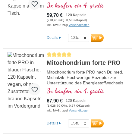
und Kupfer, welches zu einem normalen
3x kaufen, ein 4. gratis
Stoffwechsel zur Energiegewinnung
beiträgt (in Form von ATP in der
59,70 €
120 Kapseln
Zellatmungskette).
(918,46 €/kg, 0,50 €/Kapsel)
inkl. MwSt. zzgl
Versandkosten
Details
Durchschnittliche Bewertung von 5 von 5 Sternen
Mitochondrium forte PRO
Mitochondrium forte PRO nach Dr. med.
Michalzik: Hochwertige Rezeptur zur
Unterstützung des Energiestoffwechsels
und der Zellgesundheit. Mit NADH, Q10,
3x kaufen, ein 4. gratis
Resveratrol und Thiamin, welches den
Energiestoffwechsel fördert, sowie R-
67,90 €
120 Kapseln
Alpha-Liponsäure in der wertvollen
(1.028,79 €/kg, 0,57 €/Kapsel)
Sodium-R-Lipoat-Form. Aluminiumfreie
inkl. MwSt. zzgl
Versandkosten
Versiegelung und über 20 Jahre
Erfahrung garantieren höchste Qualität.
Details
Von Ärzten entwickelt.