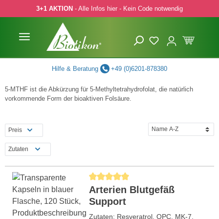
3+1 AKTION
- Alle Infos hier - Kein Code notwendig
 Hauptinhalt springen
Zur Suche springen
Zur Hauptnavigation springen
Hilfe & Beratung
+49 (0)6201-878380
5-MTHF ist die Abkürzung für 5-Methyltetrahydrofolat, die natürlich
vorkommende Form der bioaktiven Folsäure.
Preis
Zutaten
Durchschnittliche Bewertung von 5 von 5 Ste
Arterien Blutgefäß
Support
Zutaten: Resveratrol, OPC, MK-7,