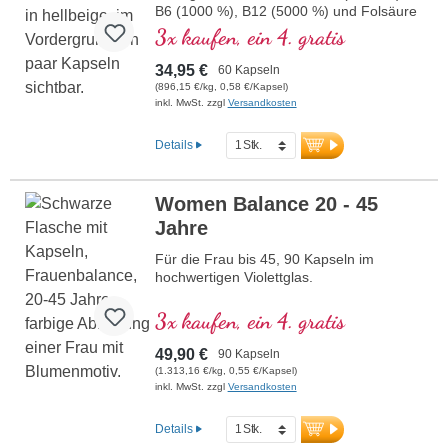
B6 (1000 %), B12 (5000 %) und Folsäure
(400 %) sowie allen anderen B-Vitaminen.
3x kaufen, ein 4. gratis
Mit Methylcobalamin und
Adenosylcobalamin.
34,95 €
60 Kapseln
(896,15 €/kg, 0,58 €/Kapsel)
inkl. MwSt. zzgl
Versandkosten
Details
Women Balance 20 - 45
Jahre
Für die Frau bis 45, 90 Kapseln im
hochwertigen Violettglas.
3x kaufen, ein 4. gratis
49,90 €
90 Kapseln
(1.313,16 €/kg, 0,55 €/Kapsel)
inkl. MwSt. zzgl
Versandkosten
Details