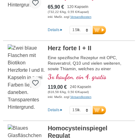
Ginseng, natürliches Vitamin E und vielen
65,90 €
120 Kapseln
weitere wichtige Mikronährstoffe. Optimal
(732,22 €/kg, 0,55 €/Kapsel)
ergänzt durch die Rezeptur Herz forte 2.
inkl. MwSt. zzgl
Versandkosten
Hocheffektiv das Original von Biotikon seit
23 Jahren aus eigener Produktion in
Details
Deutschland von traditionsreichem
Familienunternehmen. Ohne Zusätze
hochrein und Entwickelt durch ein
Herz forte I + II
Ärtzeteam mit hoher Pflanzenstoff-,
Makro- und Mikronähstoffexpertise unter
Eine spezifische Rezeptur mit OPC,
der Leitung von Dr. med. Alexander
Resveratrol, Q10 und vielen weiteren,
Michalzik.
sowie Thiamin, welches zu einer
normalen Herzfunktion beiträgt. (Rezeptur
3x kaufen, ein 4. gratis
1 und Rezeptur 2)
119,00 €
240 Kapseln
(616,58 €/kg, 0,50 €/Kapsel)
inkl. MwSt. zzgl
Versandkosten
Details
Homocysteinspiegel
Regulat