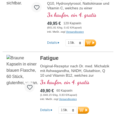
Q10, Hydroxytyrosol, Nattokinase und
Vitamin C, welches zu einer
normalen Kollagenbildung für eine
3x kaufen, ein 4. gratis
normale Funktion der Blutgefäße
beiträgt. Die B-Vitamine liegen in
49,95 €
120 Kapseln
bioaktiver Form vor.
(601,81 €/kg, 0,42 €/Kapsel)
inkl. MwSt. zzgl
Versandkosten
Details
Fatigue
Original-Rezeptur nach Dr. med. Michalzik
mit Ashwagandha, NADH, Glutathion, Q
10 und Vitamin B12, welches zur
Verringerung von Müdigkeit und
3x kaufen, ein 4. gratis
Ermüdung beiträgt. 20 Jahre
Produktionserfahrung in Deutschland und
49,90 €
60 Kapseln
40-jährige Vitalstofferfahrung. Vegane
(1.848,15 €/kg, 0,83 €/Kapsel)
Kapselhüllen frei von Carrageen und PEG
inkl. MwSt. zzgl
Versandkosten
und Aluminium freie Versiegelung für Ihre
Sicherheit. Verwendung von hochwertigen
Details
Premiumextrakten.