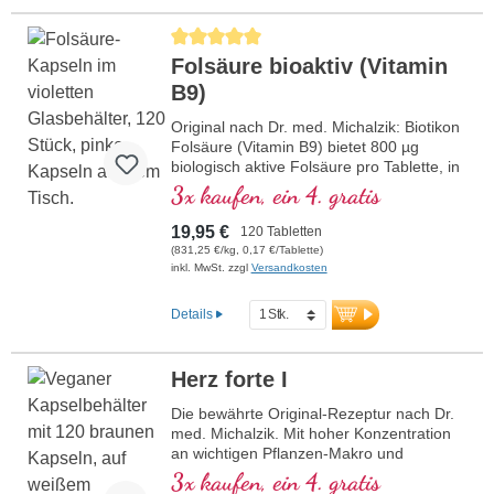
Durchschnittliche Bewertung von 5 von 5 Sternen
Folsäure bioaktiv (Vitamin
B9)
Original nach Dr. med. Michalzik: Biotikon
Folsäure (Vitamin B9) bietet 800 µg
biologisch aktive Folsäure pro Tablette, in
Form von Methyltetrahydrofolat (5-
3x kaufen, ein 4. gratis
MTHF), das besonders gut vom Körper
aufgenommen wird. Folsäure trägt zu
19,95 €
120 Tabletten
einer normalen Blutbildung und Funktion
(831,25 €/kg, 0,17 €/Tablette)
des Immunsystems bei. Frei von jeglichen
inkl. MwSt. zzgl
Versandkosten
Zusatzstoffen, wird das Produkt in einer
aluminiumfreien Versiegelung verpackt.
Details
Hergestellt in Deutschland unter höchsten
Qualitätsstandards.
mehr Informationen zu Folsäure
Herz forte I
Die bewährte Original-Rezeptur nach Dr.
med. Michalzik. Mit hoher Konzentration
an wichtigen Pflanzen-Makro und
Mikronährstoffen. Mit wertvollem OPC,
3x kaufen, ein 4. gratis
Q10, reinem Trans-Resveratrol, rotem