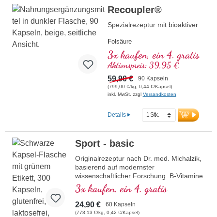
mehr Informationen zu
Recoupler®
Mitochondrium forte PRO
Spezialrezeptur mit bioaktiver
F
olsäure
A
rginin
3x kaufen, ein 4. gratis
L
ycopin
Aktionspreis: 39,95 €
C
urcuma
C
59,90 €
urcumin
90 Kapseln
A
(799,00 €/kg, 0,44 €/Kapsel)
scorbinsäure
inkl. MwSt. zzgl
Versandkosten
R
esveratrol
E
(Vitamin E)
B
(Vitamin B12)
Details
Sport - basic
Originalrezeptur nach Dr. med. Michalzik,
basierend auf modernster
wissenschaftlicher Forschung. B-Vitamine
2, 6, 12 und Folsäure in bioaktiver Form!
3x kaufen, ein 4. gratis
24,90 €
60 Kapseln
(778,13 €/kg, 0,42 €/Kapsel)