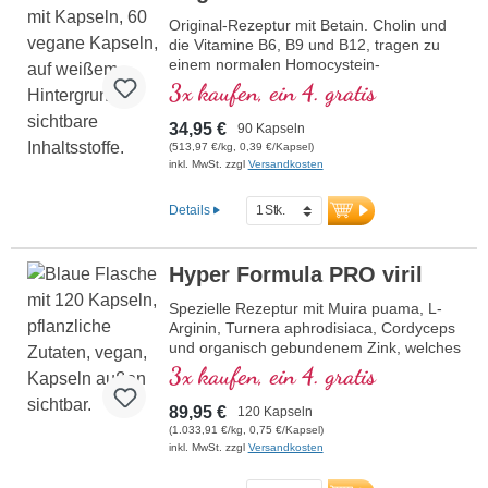
Original-Rezeptur mit Betain. Cholin und
die Vitamine B6, B9 und B12, tragen zu
einem normalen Homocystein-
Stoffwechsel bei. Betain muss mit mind.
3x kaufen, ein 4. gratis
1,5 g enthalten sein, um eine Wirkung auf
den Homocysteinspiegel zu haben. B-
34,95 €
90 Kapseln
Vitamine in bioaktiver Form.
(513,97 €/kg, 0,39 €/Kapsel)
inkl. MwSt. zzgl
Versandkosten
Details
Hyper Formula PRO viril
Spezielle Rezeptur mit Muira puama, L-
Arginin, Turnera aphrodisiaca, Cordyceps
und organisch gebundenem Zink, welches
zum Erhalt einer normalen
3x kaufen, ein 4. gratis
Zeugungsfähigkeit und zu einem
normalen Testosteronspiegel im Blut
89,95 €
120 Kapseln
beiträgt.
(1.033,91 €/kg, 0,75 €/Kapsel)
inkl. MwSt. zzgl
Versandkosten