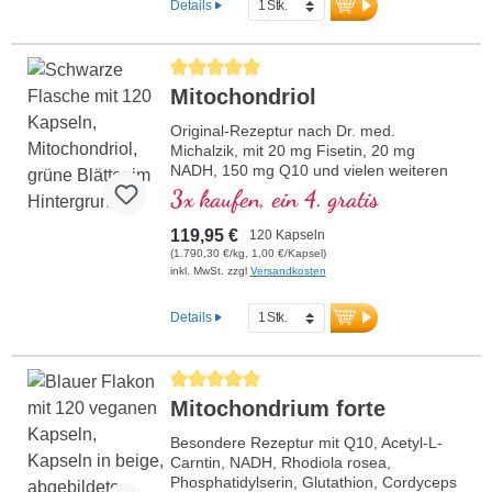
Details
Durchschnittliche Bewertung von 5 von 5 Sternen
Mitochondriol
Original-Rezeptur nach Dr. med.
Michalzik, mit 20 mg Fisetin, 20 mg
NADH, 150 mg Q10 und vielen weiteren
wichtigen Mitochondrien-Mitteln. Mit dem
3x kaufen, ein 4. gratis
Bioverfügbarkeitsverstärker D-Pinitol.
Kapselhüllen vegan und ohne PEG und
119,95 €
120 Kapseln
Carrageen und Aluminium freies Siegel,
(1.790,30 €/kg, 1,00 €/Kapsel)
Mitochondrialer GCP-1α-Aktivator, ohne
inkl. MwSt. zzgl
Versandkosten
Zusätze, hochreine Qualität. 40 Jahre
Vitalstoffexpertise und über 20-jährige
Details
Produktionserfahrung.
Durchschnittliche Bewertung von 5 von 5 Sternen
Mitochondrium forte
Besondere Rezeptur mit Q10, Acetyl-L-
Carntin, NADH, Rhodiola rosea,
Phosphatidylserin, Glutathion, Cordyceps