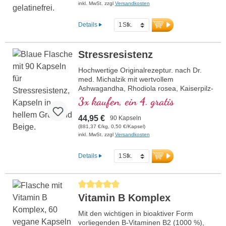
inkl. MwSt. zzgl
Versandkosten
Details
Stressresistenz
Hochwertige Originalrezeptur. nach Dr.
med. Michalzik mit wertvollem
Ashwagandha, Rhodiola rosea, Kaiserpilz-
Extrakt, Reishi und Pantothensäure.
3x kaufen, ein 4. gratis
Pantothensäure unterstützt eine normale
geistige Leistung, während Vitamin E die
44,95 €
90 Kapseln
Zellen vor oxidativem Stress schützt.Die
(881,37 €/kg, 0,50 €/Kapsel)
hochreinen pflanzlichen Kapselhüllen sind
inkl. MwSt. zzgl
Versandkosten
frei von PEG und Carrageen, und das
Siegel ist Aluminium frei. Produziert in
Details
Deutschland mit über 20-jähriger
Erfahrung und basierend auf über 40
Jahren Vitalstoff-Expertise.Für Veganer
Durchschnittliche Bewertung von 5 von 5 Sternen
und Vegetarier geeignet – bewährt,
Vitamin B Komplex
zertifiziert und nachhaltig. Erleben Sie die
Synergie aus traditioneller Weisheit und
Mit den wichtigen in bioaktiver Form
moderner Wissenschaft für Ihr geistiges
vorliegenden B-Vitaminen B2 (1000 %),
Wohlbefinden.