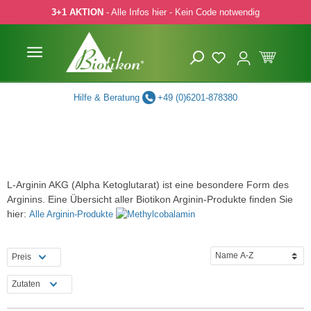
3+1 AKTION
- Alle Infos hier - Kein Code notwendig
 Hauptinhalt springen
Zur Suche springen
Zur Hauptnavigation springen
Hilfe & Beratung
+49 (0)6201-878380
L-Arginin AKG (Alpha Ketoglu­­tarat) ist eine besondere Form des
Arginins. Eine Übersicht aller Biotikon Arginin-Produkte finden Sie
hier:
Alle Arginin-Produkte
Preis
Zutaten