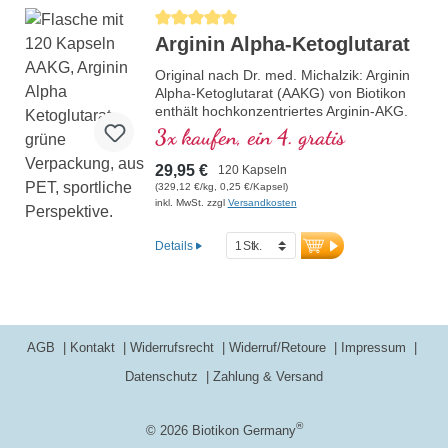
Durchschnittliche Bewertung von 5 von 5 Sternen
Arginin Alpha-Ketoglutarat
Original nach Dr. med. Michalzik: Arginin
Alpha-Ketoglutarat (AAKG) von Biotikon
enthält hochkonzentriertes Arginin-AKG.
Diese spezielle Form von L-Arginin wird
3x kaufen, ein 4. gratis
besonders im Sportbereich geschätzt.
Frei von jeglichen Zusatzstoffen und in
29,95 €
120 Kapseln
einer aluminiumfreien Versiegelung
(329,12 €/kg, 0,25 €/Kapsel)
verpackt, bietet es eine hochwertige
inkl. MwSt. zzgl
Versandkosten
Quelle der Aminosäure Arginin. Hergestellt
in Deutschland unter höchsten
Details
Qualitätsstandards.
mehr Informationen zu AAKG
AGB
Kontakt
Widerrufsrecht
Widerruf/Retoure
Impressum
Datenschutz
Zahlung & Versand
®
© 2026 Biotikon Germany