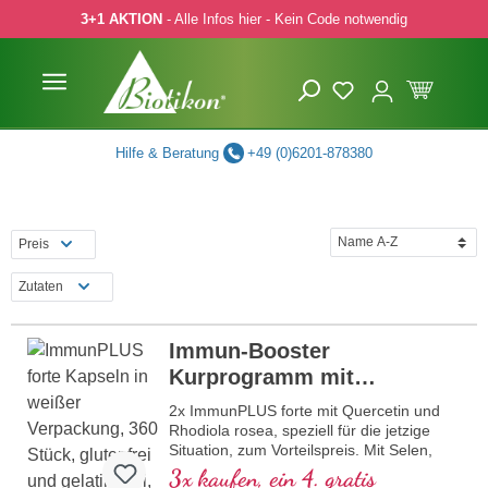
3+1 AKTION
- Alle Infos hier - Kein Code notwendig
 Hauptinhalt springen
Zur Suche springen
Zur Hauptnavigation springen
Hilfe & Beratung
+49 (0)6201-878380
Preis
Zutaten
Immun-Booster
Kurprogramm mit
Quercetin
2x ImmunPLUS forte mit Quercetin und
Rhodiola rosea, speziell für die jetzige
Situation, zum Vorteilspreis. Mit Selen,
Zink, den Vitaminen C und D, welche zur
3x kaufen, ein 4. gratis