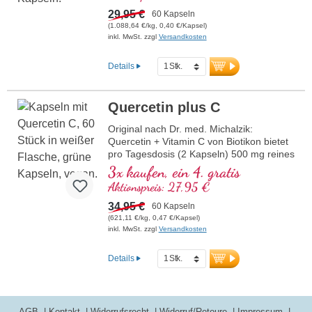
Quercetin nach Dr. med. Michalzik enthält
29,95 €
60 Kapseln
einen hochwertiger Premiumextrakt und
(1.088,64 €/kg, 0,40 €/Kapsel)
wird in der seit über 20 Jahren
inkl. MwSt. zzgl
Versandkosten
bestehenden eigenen Produktion ohne
alle Zusätze in Deutschland hergestellt.
Details
Wir beraten Sie gerne und sind für alle
Fragen für Sie da.
Quercetin plus C
Original nach Dr. med. Michalzik:
Quercetin + Vitamin C von Biotikon bietet
pro Tagesdosis (2 Kapseln) 500 mg reines
Quercetin und 600 mg gepuffertes
3x kaufen, ein 4. gratis
Vitamin C. Diese kraftvolle Kombination
Aktionspreis: 27,95 €
unterstützt eine gesunde Ernährung und
wird in Deutschland nach höchsten
34,95 €
60 Kapseln
Qualitätsstandards hergestellt. Das
(621,11 €/kg, 0,47 €/Kapsel)
Produkt ist frei von jeglichen
inkl. MwSt. zzgl
Versandkosten
Zusatzstoffen, in einer aluminiumfreien
Versiegelung verpackt und ideal für den
Details
täglichen Gebrauch.
mehr Informationen zu Quercetin +
Vitamin C
AGB
Kontakt
Widerrufsrecht
Widerruf/Retoure
Impressum