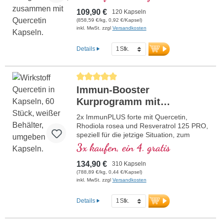
Förderung der normalen Funktion eines
gesunden Immunsystems beitragen.
109,90 €
120 Kapseln
(858,59 €/kg, 0,92 €/Kapsel)
inkl. MwSt. zzgl
Versandkosten
Details
Durchschnittliche Bewertung von 5 von 5 Sternen
Immun-Booster
Kurprogramm mit
Quercetin + Resveratrol
2x ImmunPLUS forte mit Quercetin,
Rhodiola rosea und Resveratrol 125 PRO,
speziell für die jetzige Situation, zum
Vorteilspreis. Mit Selen, Zink, den
3x kaufen, ein 4. gratis
Vitaminen C und D, welche zur Förderung
der normalen Funktion eines gesunden
134,90 €
310 Kapseln
Immunsystems beitragen.
(788,89 €/kg, 0,44 €/Kapsel)
inkl. MwSt. zzgl
Versandkosten
Details