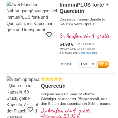
ImmunPLUS forte +
Quercetin
Das neue Immun-Bundle für
Sie zum Vorteilspreis.
3x kaufen, ein 4. gratis
54,90 €
120 Kapseln
(980,36 €/kg, 0,46 €/Kapsel)
inkl. MwSt. zzgl
Versandkosten
Details
Durchschnittliche Bewertung von 5 von 5 Sternen
Quercetin
Original nach Dr. med. Michalzik.
Wichtiger sekundärer Pflanzenstoff, aus
den Blüten des japanischen Schnurbaums
(bot. Sophora japonica) mit 95% reinem
3x kaufen, ein 4. gratis
Quercetin.Quercetin ist eine wichtige
Aktionspreis: 23,95 €
Substanz, die intensiv erforscht wird.