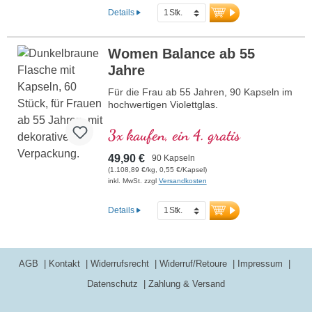
Deutschland hergestellt.
Details
mehr Informationen zu DNA Protector
+ Astragaloside IV Bundle
Women Balance ab 55
Jahre
Für die Frau ab 55 Jahren, 90 Kapseln im
hochwertigen Violettglas.
3x kaufen, ein 4. gratis
49,90 €
90 Kapseln
(1.108,89 €/kg, 0,55 €/Kapsel)
inkl. MwSt. zzgl
Versandkosten
Details
AGB
Kontakt
Widerrufsrecht
Widerruf/Retoure
Impressum
Datenschutz
Zahlung & Versand