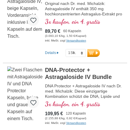
Original nach Dr. med. Michalzik:
Astragaloside IV enthält 350 mg
hochkonzentrierten Astragalus-Extrakt pro
Tagesdosis (1 Kapsel), davon 50 mg
3x kaufen, ein 4. gratis
reines Astragalosid IV. Dieser 50-fach
konzentrierte Extrakt wird aus Astragalus
89,70 €
60 Kapseln
membranaceus gewonnen und ist ideal
(3.093,10 €/kg, 1,50 €/Kapsel)
für alle, die auf natürliche Weise ihre
inkl. MwSt. zzgl
Versandkosten
Vitalität fördern möchten.
mehr Informationen zu Astragaloside
Details
IV
DNA-Protector +
Astragaloside IV Bundle
DNA Protector + Astragaloside IV nach Dr.
med. Michalzik: Diese einzigartige
Kombination schützt die DNA, Lipide und
Proteine vor oxidativem Stress und enthält
3x kaufen, ein 4. gratis
wertvolle Inhaltsstoffe wie OPC,
Granatapfel, Lutein, Astragaloside IV und
109,95 €
120 Kapseln
Selen. Selen trägt dazu bei, die Zellen vor
(2.155,88 €/kg, 0,92 €/Kapsel)
oxidativem Stress zu schützen. Vegan, frei
inkl. MwSt. zzgl
Versandkosten
von jeglichen Zusatzstoffen und in