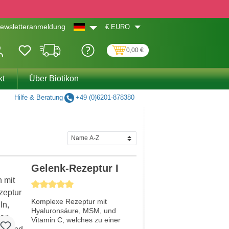
€
EURO
ewsletteranmeldung
0,00 €
kt
Über Biotikon
Hilfe & Beratung
+49 (0)6201-878380
Gelenk-Rezeptur I
Durchschnittliche Bewertung von 5 von 5 Sternen
Komplexe Rezeptur mit
Hyaluronsäure, MSM, und
Vitamin C, welches zu einer