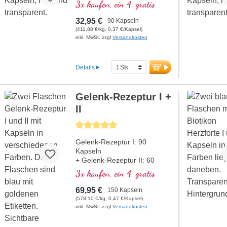
normalen Kollagenbildung für
3x kaufen, ein 4. gratis
eine normale Knorpelfunktion
beiträgt. Zur spezifischen
32,95 €
90 Kapseln
Versorgung der knorpeligen
(411,88 €/kg, 0,37 €/Kapsel)
Gelenkstrukturen in optimaler
inkl. MwSt. zzgl
Versandkosten
Zusammensetzung.
Details
Gelenk-Rezeptur I +
II
Durchschnittliche Bewertung von 5 von 5 Sternen
Gelenk-Rezeptur I: 90
Kapseln
+ Gelenk-Rezeptur II: 60
Kapseln
3x kaufen, ein 4. gratis
69,95 €
150 Kapseln
(578,10 €/kg, 0,47 €/Kapsel)
inkl. MwSt. zzgl
Versandkosten