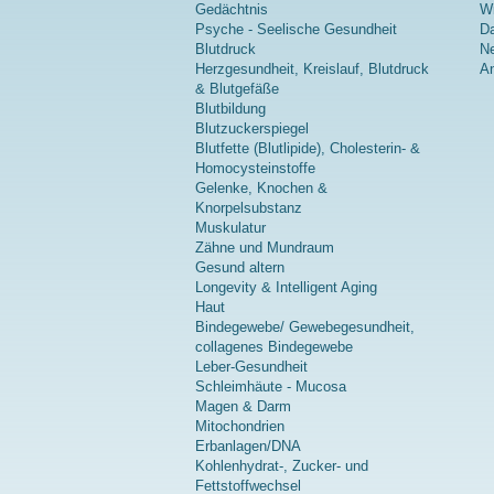
Gedächtnis
Wi
Psyche - Seelische Gesundheit
Da
Blutdruck
Ne
Herzgesundheit, Kreislauf, Blutdruck
A
& Blutgefäße
Blutbildung
Blutzuckerspiegel
Blutfette (Blutlipide), Cholesterin- &
Homocysteinstoffe
Gelenke, Knochen &
Knorpelsubstanz
Muskulatur
Zähne und Mundraum
Gesund altern
Longevity & Intelligent Aging
Haut
Bindegewebe/ Gewebegesundheit,
collagenes Bindegewebe
Leber-Gesundheit
Schleimhäute - Mucosa
Magen & Darm
Mitochondrien
Erbanlagen/DNA
Kohlenhydrat-, Zucker- und
Fettstoffwechsel