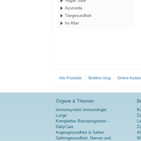
Vegan Safe
Ayurveda
Tiergesundheit
Im Alter
Alle Produkte
Biotikon blog
Online-Katal
Organe & Themen
Be
Immunsystem Immunologie
K
Lunge
Za
Komplettes Basisprogramm -
Li
DailyCare
Z
Augengesundheit & Sehen
A
Gehirngesundheit, Nerven und
Wi