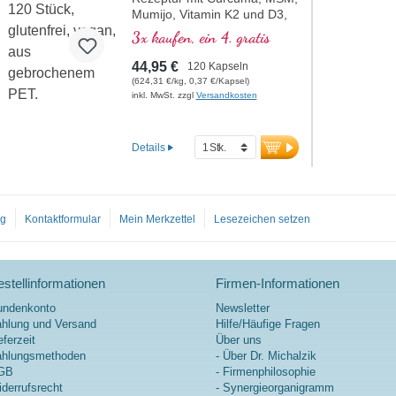
Pflanzenstoff-, Makro- und
Mumijo, Vitamin K2 und D3,
Mikronähstoffexpertise unter
eingebettet in wertvollen
3x kaufen, ein 4. gratis
der Leitung von Dr. med.
Phospholipiden. Sango-
Alexander Michalzik.
Koralle mit Magnesium und
44,95 €
120 Kapseln
Calcium, welches zum Erhalt
(624,31 €/kg, 0,37 €/Kapsel)
normaler Knochen beiträgt.
inkl. MwSt. zzgl
Versandkosten
Details
og
Kontaktformular
Mein Merkzettel
Lesezeichen setzen
stellinformationen
Firmen-Informationen
undenkonto
Newsletter
hlung und Versand
Hilfe/Häufige Fragen
eferzeit
Über uns
ahlungsmethoden
- Über Dr. Michalzik
GB
- Firmenphilosophie
derrufsrecht
- Synergieorganigramm