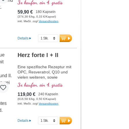
normalen Kollagenbildung für
3x kaufen, ein 4. gratis
eine normale Knorpelfunktion
beiträgt. Zur spezifischen
59,90 €
180 Kapseln
Versorgung der knorpeligen
(374,38 €/kg, 0,33 €/Kapsel)
Gelenkstrukturen in optimaler
inkl. MwSt. zzgl
Versandkosten
Zusammensetzung.
Details
Herz forte I + II
Eine spezifische Rezeptur mit
OPC, Resveratrol, Q10 und
vielen weiteren, sowie
Thiamin, welches zu einer
3x kaufen, ein 4. gratis
normalen Herzfunktion
beiträgt. (Rezeptur 1 und
119,00 €
240 Kapseln
Rezeptur 2)
(616,58 €/kg, 0,50 €/Kapsel)
inkl. MwSt. zzgl
Versandkosten
Details