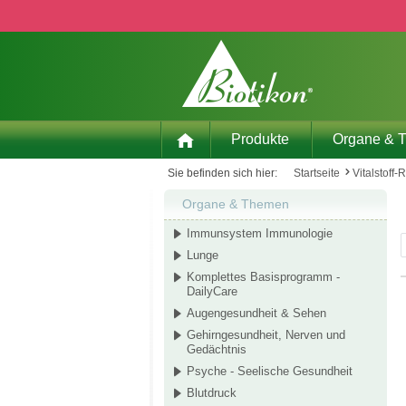
 Hauptinhalt springen
Zur Suche springen
Zur Hauptnavigation springen
Produkte
Organe & 
Sie befinden sich hier:
Startseite
Vitalstoff-
Organe & Themen
Immunsystem Immunologie
Lunge
Komplettes Basisprogramm -
DailyCare
Augengesundheit & Sehen
Gehirngesundheit, Nerven und
Gedächtnis
Psyche - Seelische Gesundheit
Blutdruck