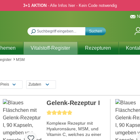
3+1 AKTION
- Alle Infos hier - Kein Code notwendig
N
Suchen
Themen
Vitalstoff-Register
Rezepturen
Konta
Register
MSM
Preis
Zutaten
Gelenk-Rezeptur I
Durchschnittliche Bewertung von 5 von 5 Sternen
Komplexe Rezeptur mit
Hyaluronsäure, MSM, und
Vitamin C, welches zu einer