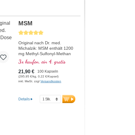
MSM
Durchschnittliche Bewertung von 5 von 5 Sternen
Original nach Dr. med.
Michalzik: MSM enthält 1200
mg Methyl-Sulfonyl-Methan
pro Tagesdosis (2 Kapseln).
3x kaufen, ein 4. gratis
MSM ist eine biologisch aktive
Schwefelverbindung, die sich
21,90 €
100 Kapseln
stark von elementarem
(295,95 €/kg, 0,22 €/Kapsel)
Schwefel unterscheidet. Es ist
inkl. MwSt. zzgl
Versandkosten
sehr hochwertig und wichtig
für den gesamten Körper.
Dieses hochwertige
Details
Nahrungsergänzungsmittel ist
frei von Zusätzen und wird in
Deutschland hergestellt. Die
Versiegelung ist
aluminiumfrei.
mehr Informationen zu