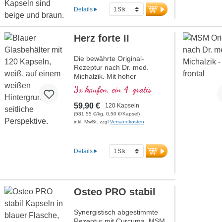
Details
Herz forte II
Die bewährte Original-
Rezeptur nach Dr. med.
Michalzik. Mit hoher
Konzentration an wichtigen
3x kaufen, ein 4. gratis
Pflanzen- Makro und
Mikronährstoffen. Mit
59,90 €
120 Kapseln
wertvollem Glutathion,
(581,55 €/kg, 0,50 €/Kapsel)
Hochbioverfügbaren Acetyl-L-
inkl. MwSt. zzgl
Versandkosten
Carnitin. Die optimale
Ergänzung zu Herz forte 1
Rezeptur. Hocheffektiv das
Details
Original von Biotikon seit 23
Jahren aus eigener
Produktion in Deutschland
von traditionsreichem
Osteo PRO stabil
Familienunternehmen. Ohne
Zusätze hochrein und
Entwickelt durch ein
Synergistisch abgestimmte
Ärtzeteam mit hoher
Rezeptur mit Curcuma, MSM,