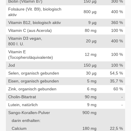
Biotin (Vitamin B7)
150 µg
300 %
Folsäure (Vit. B9), biologisch
800 µg
400 %
aktiv
Vitamin B12, biologisch aktiv
9 µg
360 %
Vitamin C (aus Acerola)
80 mg
100 %
Vitamin D3 vegan,
20 µg
400 %
800 I. U.
Vitamin E
12 mg
100 %
(Tocopheroläquivalente)
Jod
150 µg
100 %
Selen, organisch gebunden
30 µg
54,5 %
Eisen, organisch gebunden
5 mg
35,7 %
Zink, organisch gebunden
6 mg
60 %
Cholin-Bitartrat
90 mg
-
Lutein, natürlich
9 mg
-
Sango-Korallen-Pulver
900 mg
darin enthalten:
Calcium
180 mg
22,5 %