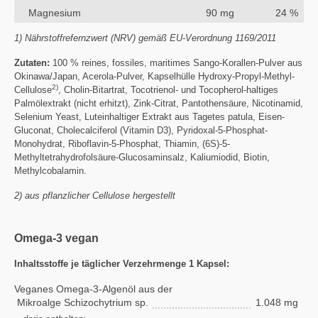
Magnesium
90 mg
24 %
1) Nährstoffrefernzwert (NRV) gemäß EU-Verordnung 1169/2011
Zutaten:
100 % reines, fossiles, maritimes Sango-Korallen-Pulver aus
Okinawa/Japan, Acerola-Pulver, Kapselhülle Hydroxy-Propyl-Methyl-
2)
Cellulose
, Cholin-Bitartrat, Tocotrienol- und Tocopherol-haltiges
Palmölextrakt (nicht erhitzt), Zink-Citrat, Pantothensäure, Nicotinamid,
Selenium Yeast, Luteinhaltiger Extrakt aus Tagetes patula, Eisen-
Gluconat, Cholecalciferol (Vitamin D3), Pyridoxal-5-Phosphat-
Monohydrat, Riboflavin-5-Phosphat, Thiamin, (6S)-5-
Methyltetrahydrofolsäure-Glucosaminsalz, Kaliumiodid, Biotin,
Methylcobalamin.
2) aus pflanzlicher Cellulose hergestellt
Omega-3 vegan
Inhaltsstoffe je täglicher Verzehrmenge 1 Kapsel:
Veganes Omega-3-Algenöl aus der
Mikroalge Schizochytrium sp.
1.048 mg