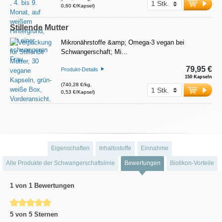
0,60 €/Kapsel)
Stillende Mutter
Mikronährstoffe &amp; Omega-3 vegan bei
Schwangerschaft; Mi…
79,95 €
Produkt-Details
150 Kapseln
(740,28 €/kg,
0,53 €/Kapsel)
Eigenschaften
Inhaltsstoffe
Einnahme
Alle Produkte der Schwangerschaftslinie
Bewertungen
Biotikon-Vorteile
1 von 1 Bewertungen
Durchschnittliche Bewertung von 5 von 5 Sternen
5 von 5 Sternen