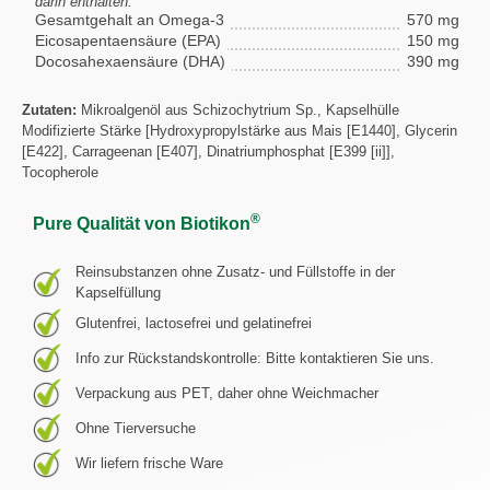
darin enthalten:
Gesamtgehalt an Omega-3
570 mg
Eicosapentaensäure (EPA)
150 mg
Docosahexaensäure (DHA)
390 mg
Zutaten:
Mikroalgenöl aus Schizochytrium Sp., Kapselhülle
Modifizierte Stärke [Hydroxypropylstärke aus Mais [E1440], Glycerin
[E422], Carrageenan [E407], Dinatriumphosphat [E399 [ii]],
Tocopherole
®
Pure Qualität von Biotikon
Reinsubstanzen ohne Zusatz- und Füllstoffe in der
Kapselfüllung
Glutenfrei, lactosefrei und gelatinefrei
Info zur Rückstandskontrolle: Bitte kontaktieren Sie uns.
Verpackung aus PET, daher ohne Weichmacher
Ohne Tierversuche
Wir liefern frische Ware