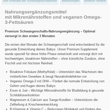
Alle Produkte der Schwangerschaftslinie
Bewertungen
Biotikon-Vorteile
Nahrungsergänzungsmittel
mit Mikronährstoffen und veganen Omega-
3-Fettsäuren
Premium Schwangerschafts-Nahrungsergänzung – Optimal
versorgt in den ersten 3 Monaten
Die ersten drei Monate der Schwangerschaft sind entscheidend für die
gesunde Entwicklung deines Babys. Unser Premium-Supplement
wurde speziell für diese frühe Phase entwickelt und versorgt dich mit
hochwertigen, bioaktiven Nährstoffen – ohne künstliche Zusätze, ohne
Fischöl und mit höchster Reinheit.
Bioaktive Folsäure (Methylfolat) – Unterstützt das Wachstum des
mütterlichen Gewebes & beugt Neuralrohrdefekten vor
Veganes Omega-3 mit DHA – Fördert die normale Entwicklung von
Gehirn und Augen deines Babys
Eisen & Jod – Wichtige Mikronährstoffe für Blutbildung & gesunde
Schilddrüsenfunktion
Magnesium & Calcium aus Sango-Korallen – Unterstützen die
Zellteilung & Knochenentwicklung
B-Vitamine & Vitamin C – Reduzieren Müdigkeit und fördern das