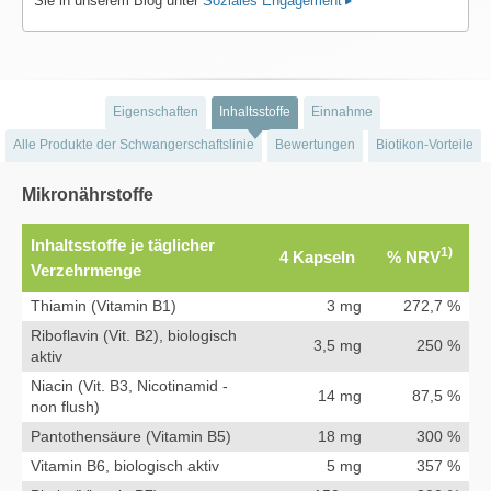
Sie in unserem Blog unter
Soziales Engagement
Eigenschaften
Inhaltsstoffe
Einnahme
Alle Produkte der Schwangerschaftslinie
Bewertungen
Biotikon-Vorteile
Mikronährstoffe
Inhaltsstoffe je täglicher
1)
4 Kapseln
% NRV
Verzehrmenge
Thiamin (Vitamin B1)
3 mg
272,7 %
Riboflavin (Vit. B2), biologisch
3,5 mg
250 %
aktiv
Niacin (Vit. B3, Nicotinamid -
14 mg
87,5 %
non flush)
Pantothensäure (Vitamin B5)
18 mg
300 %
Vitamin B6, biologisch aktiv
5 mg
357 %