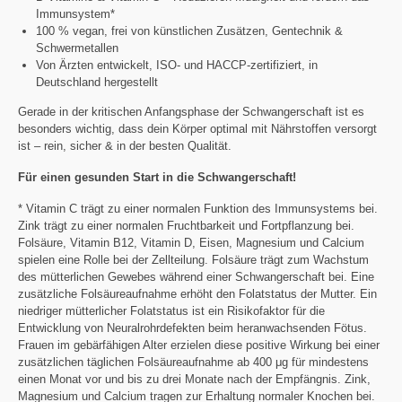
Immunsystem*
100 % vegan, frei von künstlichen Zusätzen, Gentechnik &
Schwermetallen
Von Ärzten entwickelt, ISO- und HACCP-zertifiziert, in
Deutschland hergestellt
Gerade in der kritischen Anfangsphase der Schwangerschaft ist es
besonders wichtig, dass dein Körper optimal mit Nährstoffen versorgt
ist – rein, sicher & in der besten Qualität.
Für einen gesunden Start in die Schwangerschaft!
* Vitamin C trägt zu einer normalen Funktion des Immunsystems bei.
Zink trägt zu einer normalen Fruchtbarkeit und Fortpflanzung bei.
Folsäure, Vitamin B12, Vitamin D, Eisen, Magnesium und Calcium
spielen eine Rolle bei der Zellteilung. Folsäure trägt zum Wachstum
des mütterlichen Gewebes während einer Schwangerschaft bei. Eine
zusätzliche Folsäureaufnahme erhöht den Folatstatus der Mutter. Ein
niedriger mütterlicher Folatstatus ist ein Risikofaktor für die
Entwicklung von Neuralrohrdefekten beim heranwachsenden Fötus.
Frauen im gebärfähigen Alter erzielen diese positive Wirkung bei einer
zusätzlichen täglichen Folsäureaufnahme ab 400 μg für mindestens
einen Monat vor und bis zu drei Monate nach der Empfängnis. Zink,
Magnesium und Calcium tragen zur Erhaltung normaler Knochen bei.