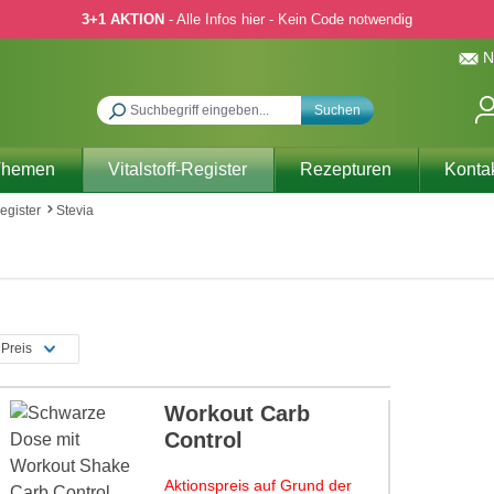
3+1 AKTION
- Alle Infos hier - Kein Code notwendig
N
Suchen
Themen
Vitalstoff-Register
Rezepturen
Konta
Register
Stevia
Preis
Workout Carb
Control
Aktionspreis auf Grund der