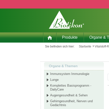
 Hauptinhalt springen
Zur Suche springen
Zur Hauptnavigation springen
Produkte
Organe & 
Sie befinden sich hier:
Startseite
Vitalstoff-
Organe & Themen
Immunsystem Immunologie
Lunge
Komplettes Basisprogramm -
DailyCare
Augengesundheit & Sehen
Gehirngesundheit, Nerven und
Gedächtnis