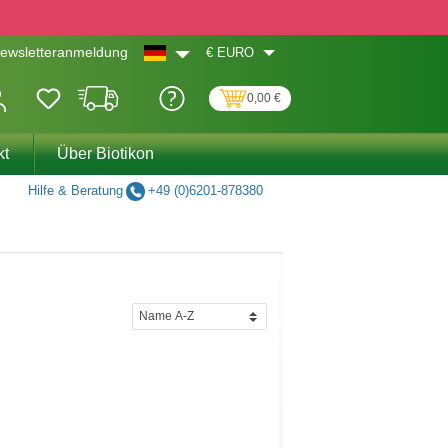
€
EURO
ewsletteranmeldung
0,00 €
kt
Über Biotikon
Hilfe & Beratung
+49 (0)6201-878380