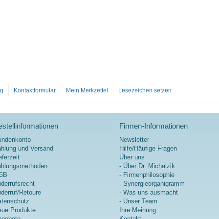
og
Kontaktformular
Mein Merkzettel
Lesezeichen setzen
stellinformationen
Firmen-Informationen
undenkonto
Newsletter
hlung und Versand
Hilfe/Häufige Fragen
eferzeit
Über uns
ahlungsmethoden
- Über Dr. Michalzik
GB
- Firmenphilosophie
derrufsrecht
- Synergieorganigramm
derruf/Retoure
- Was uns ausmacht
tenschutz
- Unser Team
ue Produkte
Ihre Meinung
ngebote
Kontakt