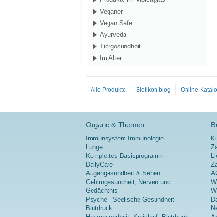
Veganer
Vegan Safe
Ayurveda
Tiergesundheit
Im Alter
Alle Produkte
Biotikon blog
Online-Katal
Organe & Themen
Be
Immunsystem Immunologie
K
Lunge
Za
Komplettes Basisprogramm -
Li
DailyCare
Z
Augengesundheit & Sehen
A
Gehirngesundheit, Nerven und
Wi
Gedächtnis
Wi
Psyche - Seelische Gesundheit
Da
Blutdruck
Ne
Herzgesundheit, Kreislauf, Blutdruck
A