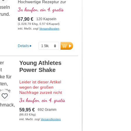
Hochwertige Rezeptur zur
Unterstützung des
3x kaufen, ein 4. gratis
Energiestoffwechsels und der
Zellgesundheit. Mit NADH,
67,90 €
120 Kapseln
Q10, Resveratrol und
(1.028,79 €/kg, 0,57 €/Kapsel)
Thiamin, welches den
inkl. MwSt. zzgl
Versandkosten
Energiestoffwechsel fördert,
sowie R-Alpha-Liponsäure in
der wertvollen Sodium-R-
Details
Lipoat-Form. Aluminiumfreie
Versiegelung und über 20
Jahre Erfahrung garantieren
Young Athletes
höchste Qualität. Von Ärzten
Power Shake
entwickelt.
mehr Informationen zu
Leider ist dieser Artikel
Mitochondrium forte PRO
wegen der großen
Nachfrage zurzeit nicht
lieferbar.
3x kaufen, ein 4. gratis
Hochwertiger Protein-Shake
59,95 €
692 Gramm
mit allen essenziellen
(86,63 €/kg)
Aminosäuren (EAAs) und
inkl. MwSt. zzgl
Versandkosten
Muskelaminosäuren
(BCAAs), angereichert mit