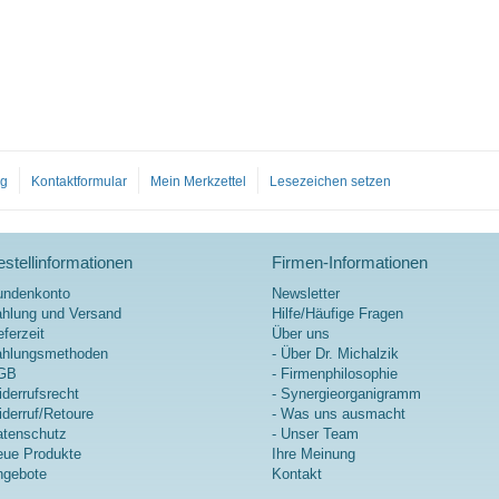
og
Kontaktformular
Mein Merkzettel
Lesezeichen setzen
stellinformationen
Firmen-Informationen
undenkonto
Newsletter
hlung und Versand
Hilfe/Häufige Fragen
eferzeit
Über uns
ahlungsmethoden
- Über Dr. Michalzik
GB
- Firmenphilosophie
derrufsrecht
- Synergieorganigramm
derruf/Retoure
- Was uns ausmacht
tenschutz
- Unser Team
ue Produkte
Ihre Meinung
ngebote
Kontakt