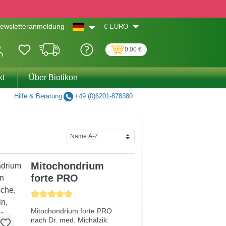
€
EURO
ewsletteranmeldung
0,00 €
kt
Über Biotikon
Hilfe & Beratung
+49 (0)6201-878380
Mitochondrium
forte PRO
Durchschnittliche Bewertung von 5 von 5 Sternen
Mitochondrium forte PRO
nach Dr. med. Michalzik: