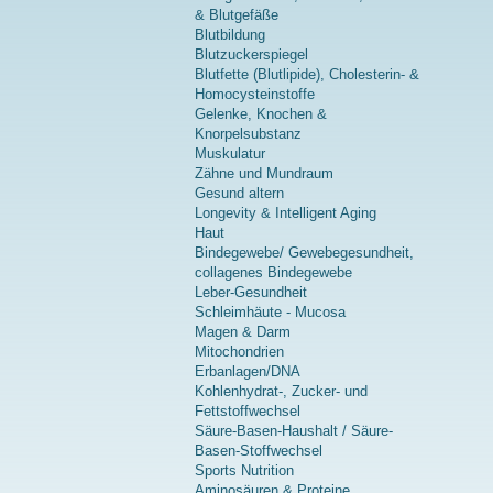
& Blutgefäße
Blutbildung
Blutzuckerspiegel
Blutfette (Blutlipide), Cholesterin- &
Homocysteinstoffe
Gelenke, Knochen &
Knorpelsubstanz
Muskulatur
Zähne und Mundraum
Gesund altern
Longevity & Intelligent Aging
Haut
Bindegewebe/ Gewebegesundheit,
collagenes Bindegewebe
Leber-Gesundheit
Schleimhäute - Mucosa
Magen & Darm
Mitochondrien
Erbanlagen/DNA
Kohlenhydrat-, Zucker- und
Fettstoffwechsel
Säure-Basen-Haushalt / Säure-
Basen-Stoffwechsel
Sports Nutrition
Aminosäuren & Proteine