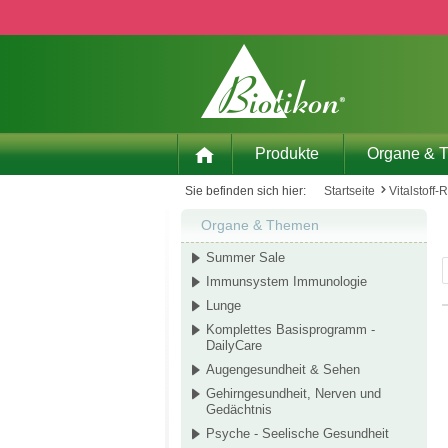
 Hauptinhalt springen
Zur Suche springen
Zur Hauptnavigation springen
Produkte
Organe & 
Sie befinden sich hier:
Startseite
Vitalstoff-
Organe & Themen
Summer Sale
Immunsystem Immunologie
Lunge
Komplettes Basisprogramm -
DailyCare
Augengesundheit & Sehen
Gehirngesundheit, Nerven und
Gedächtnis
Psyche - Seelische Gesundheit