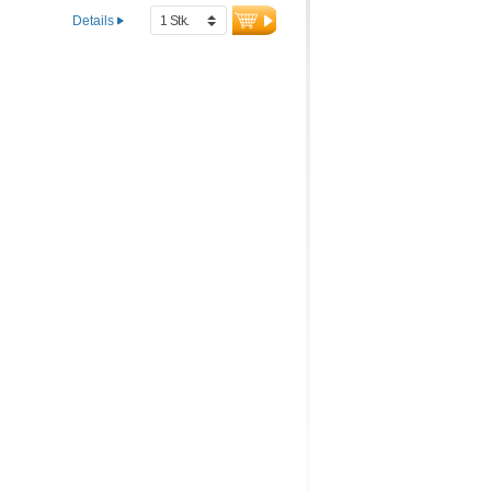
Creatin, D-Ribose
Details
(Muskelzucker) und Acetyl-L-
Carnitin, Collagen, Sango-
Korallen liefern 70
Mineralstoffe und
Spurenelemente mit Calcium
und Vitamin D für starke
Knochen. Frei von
künstlichen Süßstoffen &
Aromen, mit natürlicher
Bourbon-Vanille. Entwickelt
von Ärzten, produziert in
Deutschland.
Mehr Informationen zu
Young Athletes Complete
Shake