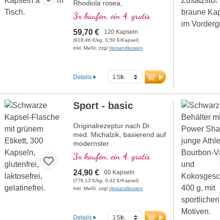
Rhodiola rosea,
Phosphatidylserin, Glutathion,
3x kaufen, ein 4. gratis
Cordyceps und Kupfer,
welches zu einem normalen
59,70 €
120 Kapseln
Stoffwechsel zur
(918,46 €/kg, 0,50 €/Kapsel)
Energiegewinnung beiträgt (in
inkl. MwSt. zzgl
Versandkosten
Form von ATP in der
Zellatmungskette).
Details
Sport - basic
Originalrezeptur nach Dr.
med. Michalzik, basierend auf
modernster
wissenschaftlicher
3x kaufen, ein 4. gratis
Forschung. B-Vitamine 2, 6,
12 und Folsäure in bioaktiver
24,90 €
60 Kapseln
Form!
(778,13 €/kg, 0,42 €/Kapsel)
inkl. MwSt. zzgl
Versandkosten
Details