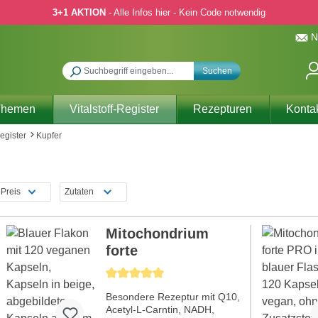
3+1 AKTION
- Alle Infos hier - Kein Code notwendig
N
Suchen
Themen
Vitalstoff-Register
Rezepturen
Konta
Register
Kupfer
Preis
Zutaten
Mitochondrium
forte
Durchschnittliche Bewertung von 5 von 5 Sternen
Besondere Rezeptur mit Q10,
Acetyl-L-Carntin, NADH,