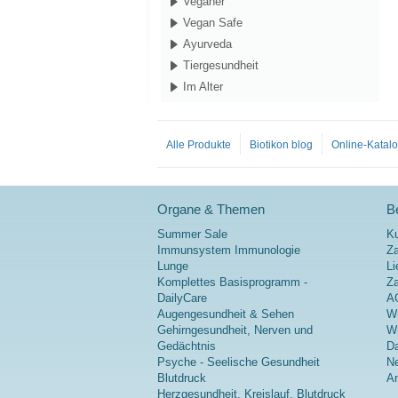
Veganer
Vegan Safe
Ayurveda
Tiergesundheit
Im Alter
Alle Produkte
Biotikon blog
Online-Katal
Organe & Themen
Be
Summer Sale
K
Immunsystem Immunologie
Za
Lunge
Li
Komplettes Basisprogramm -
Z
DailyCare
A
Augengesundheit & Sehen
Wi
Gehirngesundheit, Nerven und
Wi
Gedächtnis
Da
Psyche - Seelische Gesundheit
Ne
Blutdruck
A
Herzgesundheit, Kreislauf, Blutdruck