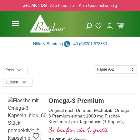
3+1 AKTION
- Alle Infos hier - Kein Code notwendig
 Hauptinhalt springen
Zur Suche springen
Zur Hauptnavigation springen
Hilfe & Beratung
+49 (0)6201-878380
Preis
Zutaten
Omega-3 Premium
Original nach Dr. med. Michalzik: Omega-
3 Premium enthält 1000 mg Fischöl-
Konzentrat pro Tagesdosis (1 Kapsel),
davon 360 mg EPA und 240 mg DHA.
3x kaufen, ein 4. gratis
Dieses hochwertige
Nahrungsergänzungsmittel ist reich an
60 Kapseln