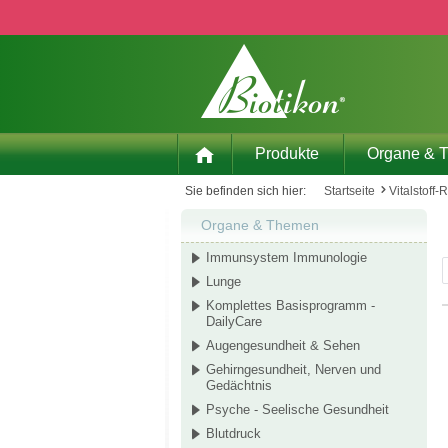
 Hauptinhalt springen
Zur Suche springen
Zur Hauptnavigation springen
Produkte
Organe & 
Sie befinden sich hier:
Startseite
Vitalstoff-
Organe & Themen
Immunsystem Immunologie
Lunge
Komplettes Basisprogramm -
DailyCare
Augengesundheit & Sehen
Gehirngesundheit, Nerven und
Gedächtnis
Psyche - Seelische Gesundheit
Blutdruck