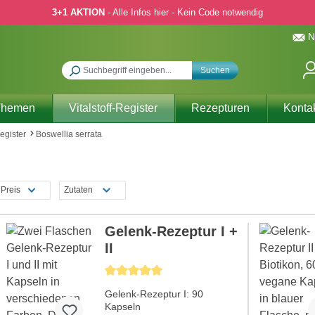
3+1 AKTION
- Alle Infos hier - Kein Code notwendig
N
Suchen
Themen
Vitalstoff-Register
Rezepturen
Konta
Register
Boswellia serrata
Preis
Zutaten
Gelenk-Rezeptur I +
II
Durchschnittliche Bewertung von 5 von 5 Sternen
Gelenk-Rezeptur I: 90
Kapseln