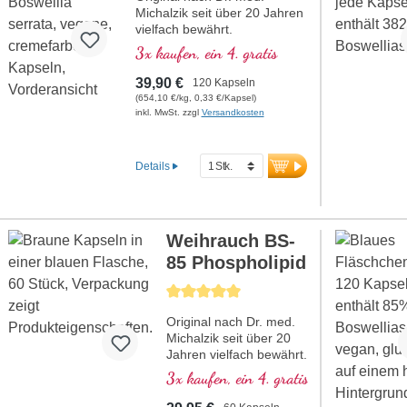
Michalzik seit über 20 Jahren
vielfach bewährt.
Das erste hochdosierte
3x kaufen, ein 4. gratis
Weihrauch-Produkt mit 85 %
Boswellia-Säuren auf dem
39,90 €
120 Kapseln
deutschen Markt überhaupt.
(654,10 €/kg, 0,33 €/Kapsel)
Für eine optimale
inkl. MwSt. zzgl
Versandkosten
Bioverfügbarkeit entwickelt.
Hypoallergen durch die
Biotikon Spezialtechnologie
Details
nach den strengen
Qualitätskriterien von Dr.
med. Michalzik.
Schonend und nachhaltig aus
Weihrauch BS-
Wildsammlung geerntet.
Professionell verarbeitet für
85 Phospholipid
die beste und sichere
Anwendung beim Menschen.
Durchschnittliche Bewertung von 5 von 5 Ste
Dr. med. Michalzik steht mit
Original nach Dr. med.
seinem Namen für die
Michalzik seit über 20
erstklassige langbewährte
Jahren vielfach bewährt.
Qualität. Schonende
Das erste hochdosierte
Extraktion mit
3x kaufen, ein 4. gratis
Weihrauch-Produkt mit
Lebensmittelethanol für die
85 % Boswellia-Säuren
beste Extraktion.