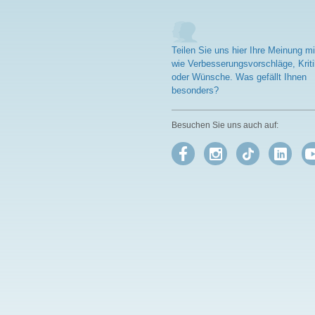
Schonende Extraktion
mit Lebensmittelethanol
für die beste Extraktion.
Seit über 20-jährige
Teilen Sie uns hier Ihre Meinung mi
Partnerschaft und für
wie Verbesserungsvorschläge, Kriti
Biotikon in Indien
oder Wünsche. Was gefällt Ihnen
extrahiert.
besonders?
mehr Informationen
zu BS-85 Phospholipid
Besuchen Sie uns auch auf: