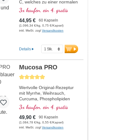
C, welches zu einer normalen
Kollagenbildung für eine
3x kaufen, ein 4. gratis
normale Knorpelfunktion
beiträgt. Zur spezifischen
44,95 €
60 Kapseln
Versorgung der knorpeligen
(1.096,34 €/kg, 0,75 €/Kapsel)
Gelenkstrukturen.
inkl. MwSt. zzgl
Versandkosten
Details
Mucosa PRO
Durchschnittliche Bewertung von 5 von 5 Sternen
Wertvolle Original-Rezeptur
mit Myrrhe, Weihrauch,
Curcuma, Phospholipiden
und Niacin, welches zur
3x kaufen, ein 4. gratis
Aufrechterhaltung normaler
Schleimhäute beiträgt. Seit
49,90 €
90 Kapseln
über 20 Jahren eigene
(1.084,78 €/kg, 0,55 €/Kapsel)
Produktion in Deutschland.
inkl. MwSt. zzgl
Versandkosten
Dr. med. Michalzik erforscht
seit über 40 Jahren die