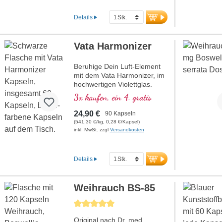
EGCG, Curcuma-Extrakt mit
95 % Curcuminoiden in
Details
Lecithin-Matrix sowie
Weihrauch-Extrakt (Boswellia
serrata) mit 85 %
Vata Harmonizer
Boswelliasäuren. Die
sorgfältig abgestimmte
Beruhige Dein Luft-Element
Verbindung dieser
mit dem Vata Harmonizer, im
standardisierten Extrakte
hochwertigen Violettglas.
vereint hochwertige Rohstoffe
Jetzt inklusive Gratis-
mit kontrollierter Qualität und
3x kaufen, ein 4. gratis
VedaCard!
gleichbleibender Reinheit.
mehr Informationen zum
24,90 €
90 Kapseln
Bundle
(541,30 €/kg, 0,28 €/Kapsel)
inkl. MwSt. zzgl
Versandkosten
Details
Weihrauch BS-85
Durchschnittliche Bewertung von 5 von 5 Sternen
Original nach Dr. med.