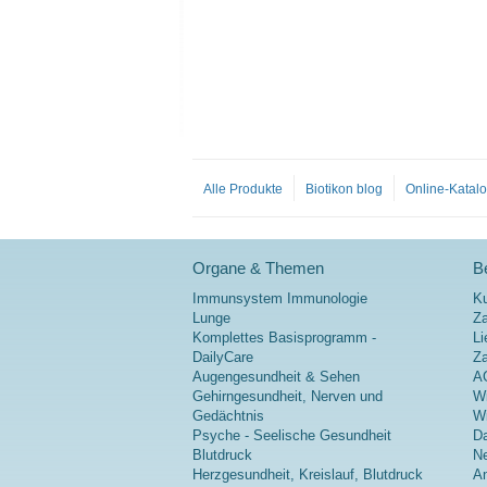
Alle Produkte
Biotikon blog
Online-Katal
Organe & Themen
Be
Immunsystem Immunologie
K
Lunge
Za
Komplettes Basisprogramm -
Li
DailyCare
Z
Augengesundheit & Sehen
A
Gehirngesundheit, Nerven und
Wi
Gedächtnis
Wi
Psyche - Seelische Gesundheit
Da
Blutdruck
Ne
Herzgesundheit, Kreislauf, Blutdruck
A