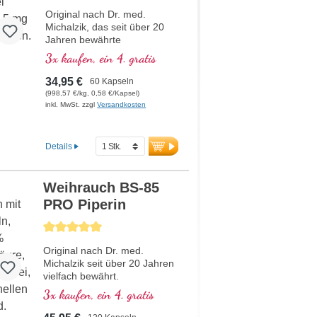
Original nach Dr. med.
Michalzik, das seit über 20
Jahren bewährte
Weihrauchprodukt,
3x kaufen, ein 4. gratis
angereichert mit der
wertvollen AKBA
34,95 €
60 Kapseln
Boswelliasäure (Acetyl-11-
(998,57 €/kg, 0,58 €/Kapsel)
keto-β-Boswelliasäure)
inkl. MwSt. zzgl
Versandkosten
Das erste hochdosierte
Weihrauch-Produkt mit 85%
Boswellia-Säuren auf dem
Details
deutschen Markt mit hohem
Gehalt an AKBA.
Hypoallergen durch die
Weihrauch BS-85
Biotikon Spezialtechnologie
PRO Piperin
nach den strengen
Qualitätskriterien von Dr.
rnen
Durchschnittliche Bewertung von 5 von 5 Sternen
med. Michalzik.
Nachhaltige und schonende
Original nach Dr. med.
Wildsammlung, professionell
Michalzik seit über 20 Jahren
verarbeitet für die beste und
vielfach bewährt.
sichere Anwendung beim
Das erste hochdosierte
3x kaufen, ein 4. gratis
Menschen.
Weihrauch-Produkt mit 85 %
Dr. med. Michalzik steht mit
Boswellia-Säuren auf dem