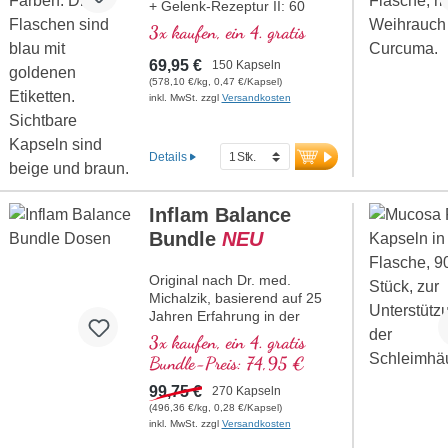
+ Gelenk-Rezeptur II: 60
Kapseln
3x kaufen, ein 4. gratis
69,95 €
150 Kapseln
(578,10 €/kg, 0,47 €/Kapsel)
inkl. MwSt. zzgl
Versandkosten
Details
Inflam Balance
Bundle
NEU
Original nach Dr. med.
Michalzik, basierend auf 25
Jahren Erfahrung in der
Entwicklung hochwertiger
3x kaufen, ein 4. gratis
Naturstoffkombinationen.
Bundle-Preis: 74,95 €
Kombination aus drei
hochreinen
99,75 €
270 Kapseln
Pflanzenextrakten: Grüntee-
(496,36 €/kg, 0,28 €/Kapsel)
Extrakt mit 98 %
inkl. MwSt. zzgl
Versandkosten
Polyphenolen und 50 %