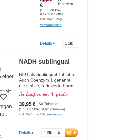
Tabletten
€
Hochwertige
(1.330,00 €/kg,
0,67 €/Tablette)
Rezeptur mit
inkl. MwSt. zzgl
NADH, bioaktivem
Versandkosten
Vitamin B12,
Coenzym Q10 und
veganem Vitamin
D3. Als Sublingual-
Details
Tablette zur
Aufnahme schon
über die
NADH sublingual
Mundschleimhaut.
NEU als Sublingual-Tablette.
Auch Coenzym 1 genannt,
die stabile, reduzierte Form
von NAD.
3x kaufen, ein 4. gratis
• kein Nano-NADH, keine
Nano-Partikel!
39,95 €
60 Tabletten
• Sublingual zur besseren
(1.331,67 €/kg, 0,67 €/Tablette)
Aufnahme über die
inkl. MwSt. zzgl
Versandkosten
Mundschleimhaut
• Frei von Zusatzstoffen
• Im Violettglas
Details