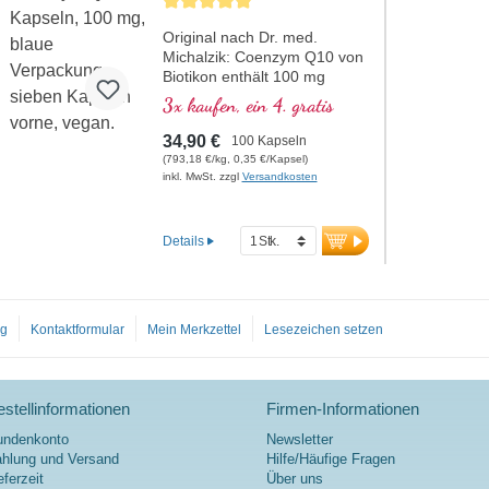
Original nach Dr. med.
Michalzik: Coenzym Q10 von
Biotikon enthält 100 mg
reines Coenzym Q10 pro
3x kaufen, ein 4. gratis
Kapsel. Dieses wertvolle
Antioxidans unterstützt die
34,90 €
100 Kapseln
Zellgesundheit und wird
(793,18 €/kg, 0,35 €/Kapsel)
durch einen natürlichen
inkl. MwSt. zzgl
Versandkosten
Fermentationsprozess
gewonnen. Es ist in einer
biologischen Form verfügbar
Details
und frei von jeglichen
Zusatzstoffen. Hergestellt in
Deutschland, wird das
Produkt in einer
og
Kontaktformular
Mein Merkzettel
Lesezeichen setzen
aluminiumfreien Versiegelung
verpackt, um höchste
Reinheit und Qualität zu
gewährleisten.
stellinformationen
Firmen-Informationen
mehr Informationen zu
Coenzym Q10
undenkonto
Newsletter
hlung und Versand
Hilfe/Häufige Fragen
eferzeit
Über uns