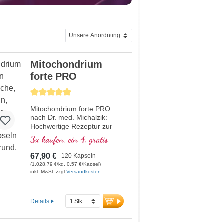
Mitochondrium
forte PRO
Durchschnittliche Bewertung von 5 von 5 Sternen
Mitochondrium forte PRO
nach Dr. med. Michalzik:
Hochwertige Rezeptur zur
Unterstützung des
3x kaufen, ein 4. gratis
Energiestoffwechsels und der
Zellgesundheit. Mit NADH,
67,90 €
120 Kapseln
Q10, Resveratrol und
(1.028,79 €/kg, 0,57 €/Kapsel)
Thiamin, welches den
inkl. MwSt. zzgl
Versandkosten
Energiestoffwechsel fördert,
sowie R-Alpha-Liponsäure in
der wertvollen Sodium-R-
Details
Lipoat-Form. Aluminiumfreie
Versiegelung und über 20