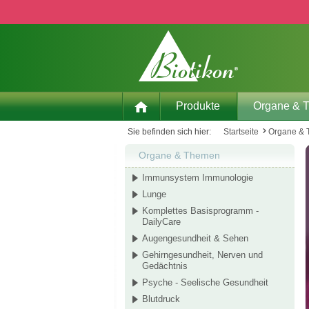
 Hauptinhalt springen
Zur Suche springen
Zur Hauptnavigation springen
Produkte
Organe & 
Sie befinden sich hier:
Startseite
Organe &
Organe & Themen
Immunsystem Immunologie
Lunge
Komplettes Basisprogramm -
DailyCare
Augengesundheit & Sehen
Gehirngesundheit, Nerven und
Gedächtnis
Psyche - Seelische Gesundheit
Blutdruck