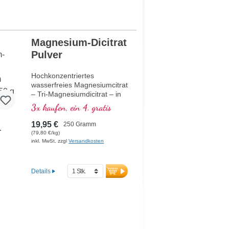
Magnesium-Dicitrat
Pulver
Hochkonzentriertes
wasserfreies Magnesiumcitrat
– Tri-Magnesiumdicitrat – in
besonders bioverfügbarer
3x kaufen, ein 4. gratis
Qualität, 3-Monats-Packung
19,95 €
250 Gramm
(79,80 €/kg)
inkl. MwSt. zzgl
Versandkosten
Details