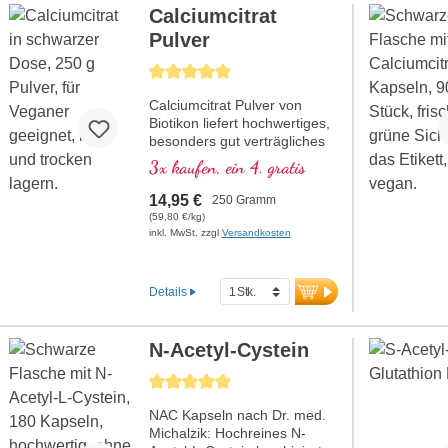
Calciumcitrat
Produktionserfahrung.
Pulver
Durchschnittliche Bewertung von 5 von 5 Sternen
Calciumcitrat Pulver von
Biotikon liefert hochwertiges,
besonders gut verträgliches
Calcium in reiner Form – frei
3x kaufen, ein 4. gratis
von jeglichen Zusatzstoffen
und optimal bioverfügbar.
14,95 €
250 Gramm
Calcium spielt eine
(59,80 €/kg)
entscheidende Rolle im
inkl. MwSt. zzgl
Versandkosten
Körper. Es ist wichtig für
Energie, Knochen, Zähne,
Muskeln, Nerven sowie
Details
Verdauung, Zellstoffwechsel.
Auch für Kinder und Frauen
in den Wechseljahren
N-Acetyl-Cystein
geeignet.Dank der
schonenden Citratbindung ist
Durchschnittliche Bewertung von 5 von 5 Sternen
es magenfreundlich und auch
bei empfindlicher Verdauung
NAC Kapseln nach Dr. med.
sehr gut verträglich. Das rein
Michalzik: Hochreines N-
pflanzliche Pulver eignet sich