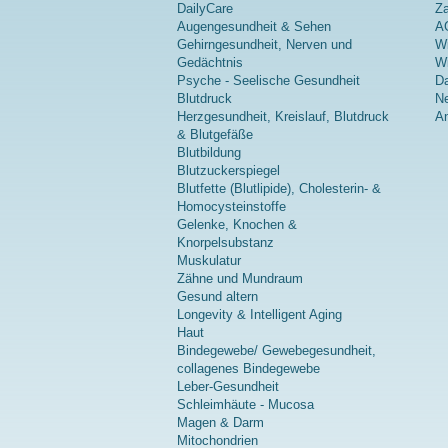
DailyCare
Z
Augengesundheit & Sehen
A
Gehirngesundheit, Nerven und
Wi
Gedächtnis
Wi
Psyche - Seelische Gesundheit
Da
Blutdruck
Ne
Herzgesundheit, Kreislauf, Blutdruck
A
& Blutgefäße
Blutbildung
Blutzuckerspiegel
Blutfette (Blutlipide), Cholesterin- &
Homocysteinstoffe
Gelenke, Knochen &
Knorpelsubstanz
Muskulatur
Zähne und Mundraum
Gesund altern
Longevity & Intelligent Aging
Haut
Bindegewebe/ Gewebegesundheit,
collagenes Bindegewebe
Leber-Gesundheit
Schleimhäute - Mucosa
Magen & Darm
Mitochondrien