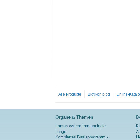
Alle Produkte
Biotikon blog
Online-Katal
Organe & Themen
Be
Immunsystem Immunologie
K
Lunge
Za
Komplettes Basisprogramm -
Li