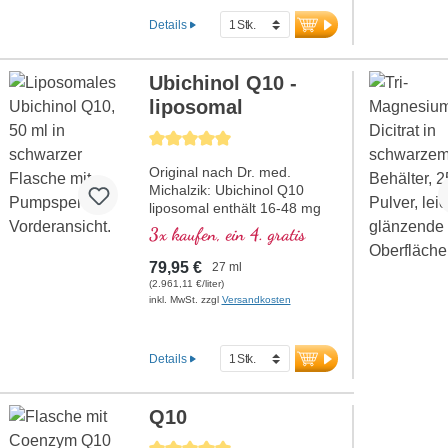
Zellatmungskette).
Details
Ubichinol Q10 -
liposomal
Durchschnittliche Bewertung von 5 von 5 Sternen
Original nach Dr. med.
Michalzik: Ubichinol Q10
liposomal enthält 16-48 mg
Ubichinol (Coenzym Q10) pro
3x kaufen, ein 4. gratis
Tagesdosis. Dieses
hochwertige
79,95 €
27 ml
Nahrungsergänzungsmittel ist
(2.961,11 €/liter)
frei von Zusatzstoffen und
inkl. MwSt. zzgl
Versandkosten
wird in Deutschland
hergestellt. Die Versiegelung
ist aluminiumfrei.
Details
mehr Informationen zu
Ubichinol Q10 - liposomal
Q10
Durchschnittliche Bewertung von 5 von 5 Sternen