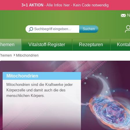
3+1 AKTION
- Alle Infos hier - Kein Code notwendig
N
Suchen
Themen
Vitalstoff-Register
Rezepturen
Konta
 Themen
Mitochondrien
Mitochondrien
Mitochondrien sind die Kraftwerke jeder
Körperzelle und damit auch die des
menschlichen Körpers.