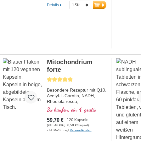
aluminiumfrei.
Details
mehr Informationen zu
Tri-Magnesium-Dicitrat
Mitochondrium
forte
Durchschnittliche Bewertung von 5 von 5 Sternen
Besondere Rezeptur mit Q10,
Acetyl-L-Carntin, NADH,
Rhodiola rosea,
Phosphatidylserin, Glutathion,
3x kaufen, ein 4. gratis
Cordyceps und Kupfer,
welches zu einem normalen
59,70 €
120 Kapseln
Stoffwechsel zur
(918,46 €/kg, 0,50 €/Kapsel)
Energiegewinnung beiträgt (in
inkl. MwSt. zzgl
Versandkosten
Form von ATP in der