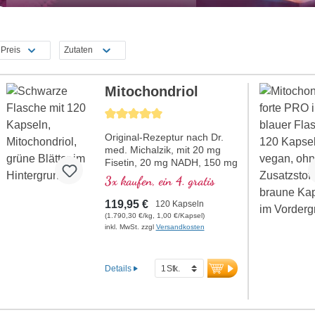
Preis
Zutaten
Mitochondriol
Durchschnittliche Bewertung von 5 von 5 Sternen
Original-Rezeptur nach Dr.
med. Michalzik, mit 20 mg
Fisetin, 20 mg NADH, 150 mg
Q10 und vielen weiteren
3x kaufen, ein 4. gratis
wichtigen Mitochondrien-
Mitteln. Mit dem
119,95 €
120 Kapseln
Bioverfügbarkeitsverstärker
(1.790,30 €/kg, 1,00 €/Kapsel)
D-Pinitol. Kapselhüllen vegan
inkl. MwSt. zzgl
Versandkosten
und ohne PEG und
Carrageen und Aluminium
freies Siegel, Mitochondrialer
Details
GCP-1α-Aktivator, ohne
Zusätze, hochreine Qualität.
40 Jahre Vitalstoffexpertise
und über 20-jährige