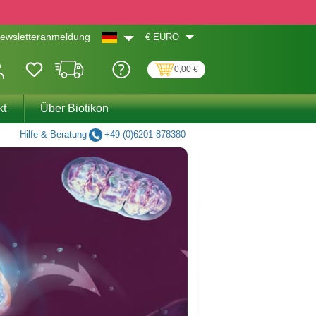
€
EURO
ewsletteranmeldung
0,00 €
kt
Über Biotikon
Hilfe & Beratung
+49 (0)6201-878380