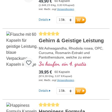
49,90 €
60 Kapseln
40-jährige Vitalstofferfahrung. Vegane
(1.848,15 €/kg, 0,83 €/Kapsel)
Kapselhüllen frei von Carrageen und PEG
inkl. MwSt. zzgl
Versandkosten
und Aluminium freie Versiegelung für Ihre
Sicherheit. Verwendung von hochwertigen
Details
Premiumextrakten.
Durchschnittliche Bewertung von 5 von 5 Sternen
Gehirn & Geistige Leistung
Mit Ashwagandha, Rhodiola rosea, OPC,
Curcuma, Rosmarin-Extrakt und
Pantothensäure, welche zu einer
normalen geistigen Leistungsfähigkeit
3x kaufen, ein 4. gratis
beiträgt und an der Synthese und dem
Stoffwechsel einiger Neurotransmitter
39,95 €
60 Kapseln
beteiligt ist. B-Vitamine bioaktiv!
(974,39 €/kg, 0,67 €/Kapsel)
inkl. MwSt. zzgl
Versandkosten
Details
Durchschnittliche Bewertung von 5 von 5 Sternen
Happiness Formula