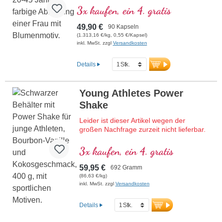
3x kaufen, ein 4. gratis
49,90 €
90 Kapseln
(1.313,16 €/kg, 0,55 €/Kapsel)
inkl. MwSt. zzgl
Versandkosten
Details
Young Athletes Power
Shake
Leider ist dieser Artikel wegen der
großen Nachfrage zurzeit nicht lieferbar.
Hochwertiger Protein-Shake mit allen
3x kaufen, ein 4. gratis
essenziellen Aminosäuren (EAAs) und
Muskelaminosäuren (BCAAs),
59,95 €
692 Gramm
angereichert mit Creatin, D-Ribose
(86,63 €/kg)
(Muskelzucker) und Acetyl-L-Carnitin,
inkl. MwSt. zzgl
Versandkosten
Collagen, Sango-Korallen liefern 70
Mineralstoffe und Spurenelemente mit
Details
Calcium und Vitamin D für starke
Knochen. Frei von künstlichen