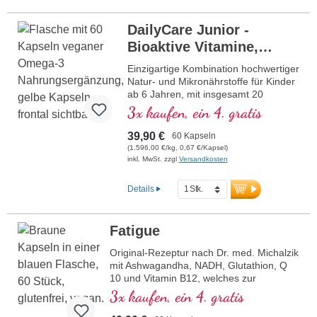
Coenzym Vitamin B12
bioaktiv, sublingual
DailyCare Junior -
Bioaktive Vitamine,
veganes Omega-3 +
Einzigartige Kombination hochwertiger
Spurenelemente und
Natur- und Mikronährstoffe für Kinder
ab 6 Jahren, mit insgesamt 20
hochwertige
wichtigen Nährstoffen für Ihr Kind.
3x kaufen, ein 4. gratis
Pflanzenstoffe
39,90 €
60 Kapseln
(1.596,00 €/kg, 0,67 €/Kapsel)
inkl. MwSt. zzgl
Versandkosten
Details
Fatigue
Original-Rezeptur nach Dr. med. Michalzik
mit Ashwagandha, NADH, Glutathion, Q
10 und Vitamin B12, welches zur
Verringerung von Müdigkeit und
3x kaufen, ein 4. gratis
Ermüdung beiträgt. 20 Jahre
Produktionserfahrung in Deutschland und