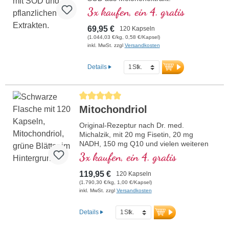
3x kaufen, ein 4. gratis
69,95 €
120 Kapseln
(1.044,03 €/kg, 0,58 €/Kapsel)
inkl. MwSt. zzgl
Versandkosten
Details
Durchschnittliche Bewertung von 5 von 5 Sternen
Mitochondriol
Original-Rezeptur nach Dr. med.
Michalzik, mit 20 mg Fisetin, 20 mg
NADH, 150 mg Q10 und vielen weiteren
wichtigen Mitochondrien-Mitteln. Mit dem
3x kaufen, ein 4. gratis
Bioverfügbarkeitsverstärker D-Pinitol.
Kapselhüllen vegan und ohne PEG und
119,95 €
120 Kapseln
Carrageen und Aluminium freies Siegel,
(1.790,30 €/kg, 1,00 €/Kapsel)
Mitochondrialer GCP-1α-Aktivator, ohne
inkl. MwSt. zzgl
Versandkosten
Zusätze, hochreine Qualität. 40 Jahre
Vitalstoffexpertise und über 20-jährige
Details
Produktionserfahrung.