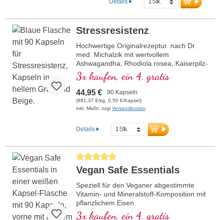
Details
über die Mundschleimhaut.
Stressresistenz
Hochwertige Originalrezeptur. nach Dr.
med. Michalzik mit wertvollem
Ashwagandha, Rhodiola rosea, Kaiserpilz-
Extrakt, Reishi und Pantothensäure.
3x kaufen, ein 4. gratis
Pantothensäure unterstützt eine normale
geistige Leistung, während Vitamin E die
44,95 €
90 Kapseln
Zellen vor oxidativem Stress schützt.Die
(881,37 €/kg, 0,50 €/Kapsel)
hochreinen pflanzlichen Kapselhüllen sind
inkl. MwSt. zzgl
Versandkosten
frei von PEG und Carrageen, und das
Siegel ist Aluminium frei. Produziert in
Details
Deutschland mit über 20-jähriger
Erfahrung und basierend auf über 40
Jahren Vitalstoff-Expertise.Für Veganer
Durchschnittliche Bewertung von 5 von 5 Sternen
und Vegetarier geeignet – bewährt,
Vegan Safe Essentials
zertifiziert und nachhaltig. Erleben Sie die
Synergie aus traditioneller Weisheit und
Speziell für den Veganer abgestimmte
moderner Wissenschaft für Ihr geistiges
Vitamin- und Mineralstoff-Komposition mit
Wohlbefinden.
pflanzlichem Eisen.
3x kaufen, ein 4. gratis