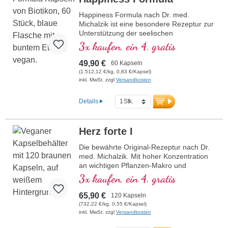
Happiness Formula nach Dr. med.
Michalzik ist eine besondere Rezeptur zur
Unterstützung der seelischen
Befindlichkeit. Tagesdosierung: 5-
3x kaufen, ein 4. gratis
Hydroxytryptophan (5-HTP) aus 333 mg
Griffonia, 1,17 mg Safranal aus 30 mg
49,90 €
60 Kapseln
Safran-Extrakt und 15 mg Rosavine und
(1.512,12 €/kg, 0,83 €/Kapsel)
10 mg Salidrosid aus Rhodiola rosea und
inkl. MwSt. zzgl
Versandkosten
bioaktivem Vitamin B12
(Methylcobalamin), ohne Zusätze,
Details
hochreine Qualität
Herz forte I
Die bewährte Original-Rezeptur nach Dr.
med. Michalzik. Mit hoher Konzentration
an wichtigen Pflanzen-Makro und
Mikronährstoffen. Mit wertvollem OPC,
3x kaufen, ein 4. gratis
Q10, reinem Trans-Resveratrol, rotem
Ginseng, natürliches Vitamin E und vielen
65,90 €
120 Kapseln
weitere wichtige Mikronährstoffe. Optimal
(732,22 €/kg, 0,55 €/Kapsel)
ergänzt durch die Rezeptur Herz forte 2.
inkl. MwSt. zzgl
Versandkosten
Hocheffektiv das Original von Biotikon seit