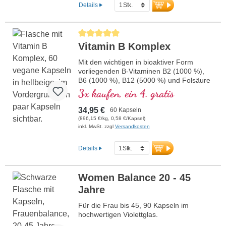
Details
Durchschnittliche Bewertung von 5 von 5 Sternen
Vitamin B Komplex
Mit den wichtigen in bioaktiver Form
vorliegenden B-Vitaminen B2 (1000 %),
B6 (1000 %), B12 (5000 %) und Folsäure
(400 %) sowie allen anderen B-Vitaminen.
3x kaufen, ein 4. gratis
Mit Methylcobalamin und
Adenosylcobalamin.
34,95 €
60 Kapseln
(896,15 €/kg, 0,58 €/Kapsel)
inkl. MwSt. zzgl
Versandkosten
Details
Women Balance 20 - 45
Jahre
Für die Frau bis 45, 90 Kapseln im
hochwertigen Violettglas.