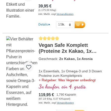
39,95 €
(1.175,00 €/kg)
inkl. MwSt. zzgl
Versandkosten
Details
Durchschnittliche Bewertung von 5 von 5 Sternen
Vegan Safe Komplett
(Proteine 2x Kakao, 1x
Aronia)
Geschmack:
2x Kakao, 1x Aronia
1x Essentials, 1x Omega-3 und 3 Dosen
Proteine zum Komplettpreis
+ Ratgeber: Was Veganer unbedingt
wissen müssen
3x kaufen, ein 4. gratis
119,95 €
1,790 Kapseln
(67,16 €/kg, 0,07 €/Kapsel)
inkl. MwSt. zzgl
Versandkosten