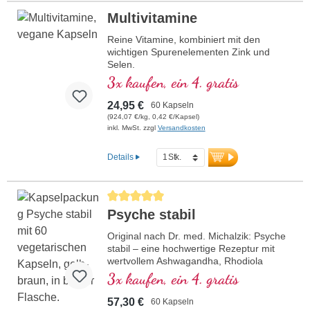
Multivitamine
Reine Vitamine, kombiniert mit den
wichtigen Spurenelementen Zink und
Selen.
3x kaufen, ein 4. gratis
24,95 €
60 Kapseln
(924,07 €/kg, 0,42 €/Kapsel)
inkl. MwSt. zzgl
Versandkosten
Details
Durchschnittliche Bewertung von 5 von 5 Sternen
Psyche stabil
Original nach Dr. med. Michalzik: Psyche
stabil – eine hochwertige Rezeptur mit
wertvollem Ashwagandha, Rhodiola
rosea, Phosphatidylserin, SAMe, Omega
3x kaufen, ein 4. gratis
3 und Vitamin B12, welches zu einer
normalen Funktion der Psyche beiträgt.
57,30 €
60 Kapseln