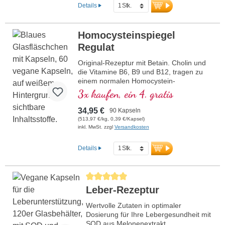
23 Jahren aus eigener Produktion in
Details
Deutschland von traditionsreichem
Familienunternehmen. Ohne Zusätze
hochrein und Entwickelt durch ein
Homocysteinspiegel
Ärtzeteam mit hoher Pflanzenstoff-,
Regulat
Makro- und Mikronähstoffexpertise unter
der Leitung von Dr. med. Alexander
Original-Rezeptur mit Betain. Cholin und
Michalzik.
die Vitamine B6, B9 und B12, tragen zu
einem normalen Homocystein-
Stoffwechsel bei. Betain muss mit mind.
3x kaufen, ein 4. gratis
1,5 g enthalten sein, um eine Wirkung auf
den Homocysteinspiegel zu haben. B-
34,95 €
90 Kapseln
Vitamine in bioaktiver Form.
(513,97 €/kg, 0,39 €/Kapsel)
inkl. MwSt. zzgl
Versandkosten
Details
Durchschnittliche Bewertung von 5 von 5 Stern
Leber-Rezeptur
Wertvolle Zutaten in optimaler
Dosierung für Ihre Lebergesundheit mit
SOD aus Melonenextrakt.