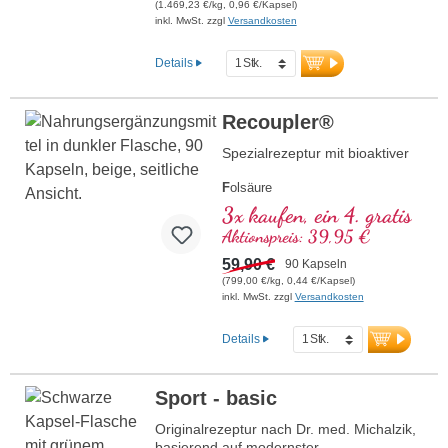
Enthält biologisch aktive Formen von
(1.469,23 €/kg, 0,96 €/Kapsel)
Vitamin B2, B6, B12 und Folsäure für
inkl. MwSt. zzgl
Versandkosten
optimale Wirksamkeit.Produziert in
Deutschland mit über 20-jähriger
Details
Erfahrung und basierend auf über 40
Jahren Vitalstoff-Expertise. Die
hochreinen pflanzlichen Kapselhüllen sind
Recoupler®
frei von PEG und Carrageen und das
Siegel Aluminium-frei.Psyche stabil nach
Spezialrezeptur mit bioaktiver
Dr. med. Michalzik – bewährt, zertifiziert
und nachhaltig für Ihr Wohlbefinden.
F
olsäure
A
rginin
3x kaufen, ein 4. gratis
L
ycopin
Aktionspreis: 39,95 €
C
urcuma
C
59,90 €
urcumin
90 Kapseln
A
(799,00 €/kg, 0,44 €/Kapsel)
scorbinsäure
inkl. MwSt. zzgl
Versandkosten
R
esveratrol
E
(Vitamin E)
B
(Vitamin B12)
Details
Sport - basic
Originalrezeptur nach Dr. med. Michalzik,
basierend auf modernster