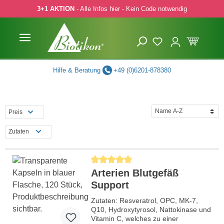
3+1 AKTION
- Alle Infos hier - Kein Code notwendig
 Hauptinhalt springen
Zur Suche springen
Zur Hauptnavigation springen
Hilfe & Beratung
+49 (0)6201-878380
Preis
Zutaten
Durchschnittliche Bewertung von 5 von 5 Ste
Arterien Blutgefäß
Support
Zutaten: Resveratrol, OPC, MK-7,
Q10, Hydroxytyrosol, Nattokinase und
Vitamin C, welches zu einer