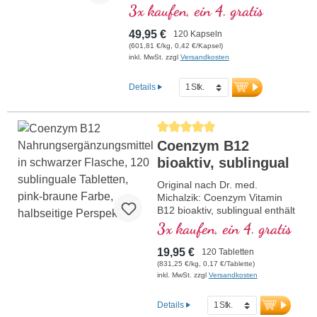
normalen Kollagenbildung für eine
3x kaufen, ein 4. gratis
normale Funktion der Blutgefäße
beiträgt. Die B-Vitamine liegen in
49,95 €
120 Kapseln
bioaktiver Form vor.
(601,81 €/kg, 0,42 €/Kapsel)
inkl. MwSt. zzgl
Versandkosten
Details
Durchschnittliche Bewertung von 5 von
Coenzym B12
bioaktiv, sublingual
Original nach Dr. med.
Michalzik: Coenzym Vitamin
B12 bioaktiv, sublingual enthält
125 µg bioaktives Vitamin B12
3x kaufen, ein 4. gratis
pro Tagesdosis (1 Pressling).
Dieses hochwertige
19,95 €
120 Tabletten
Nahrungsergänzungsmittel ist
(831,25 €/kg, 0,17 €/Tablette)
frei von Zusatzstoffen und wird
inkl. MwSt. zzgl
Versandkosten
in Deutschland hergestellt. Die
Versiegelung ist aluminiumfrei.
Details
mehr Informationen zu