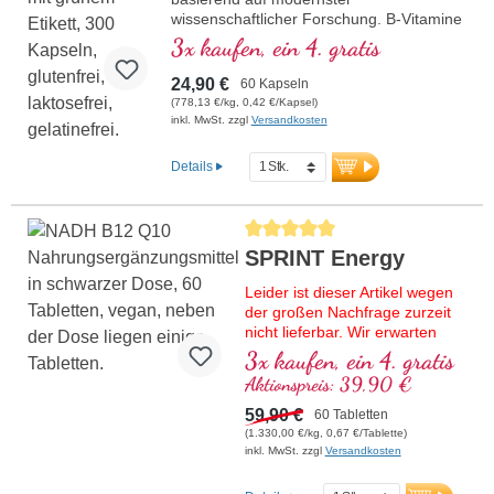
wissenschaftlicher Forschung. B-Vitamine
2, 6, 12 und Folsäure in bioaktiver Form!
3x kaufen, ein 4. gratis
24,90 €
60 Kapseln
(778,13 €/kg, 0,42 €/Kapsel)
inkl. MwSt. zzgl
Versandkosten
Details
Durchschnittliche Bewertung von 5 von
SPRINT Energy
Leider ist dieser Artikel wegen
der großen Nachfrage zurzeit
nicht lieferbar. Wir erwarten
frische Ware in Kalenderwoche
3x kaufen, ein 4. gratis
37/2026.
Aktionspreis: 39,90 €
Hochwertige Rezeptur mit
59,90 €
60 Tabletten
NADH, bioaktivem Vitamin B12,
(1.330,00 €/kg, 0,67 €/Tablette)
Coenzym Q10 und veganem
inkl. MwSt. zzgl
Versandkosten
Vitamin D3. Als Sublingual-
Tablette zur Aufnahme schon