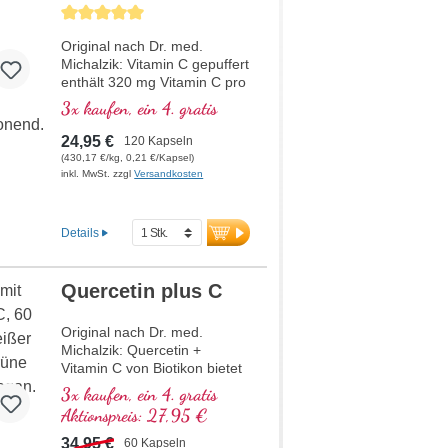
Durchschnittliche Bewertung von 5 von 5 Sternen
Original nach Dr. med.
Michalzik: Vitamin C gepuffert
enthält 320 mg Vitamin C pro
Tagesdosis (1 Kapsel).
3x kaufen, ein 4. gratis
Dieses hochwertige
Nahrungsergänzungsmittel ist
24,95 €
120 Kapseln
frei von Zusatzstoffen und
(430,17 €/kg, 0,21 €/Kapsel)
wird in Deutschland
inkl. MwSt. zzgl
Versandkosten
hergestellt. Die Versiegelung
ist aluminiumfrei.
Details
mehr Informationen zu
Vitamin C gepuffert
Quercetin plus C
Original nach Dr. med.
Michalzik: Quercetin +
Vitamin C von Biotikon bietet
pro Tagesdosis (2 Kapseln)
3x kaufen, ein 4. gratis
500 mg reines Quercetin und
Aktionspreis: 27,95 €
600 mg gepuffertes Vitamin
C. Diese kraftvolle
34,95 €
60 Kapseln