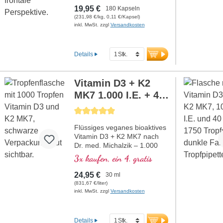
Zusatzstoffen und optimal
19,95 €
180 Kapseln
dosiert mit 600 mg NAC und
(231,98 €/kg, 0,11 €/Kapsel)
160 mg Vitamin C pro
inkl. MwSt. zzgl
Versandkosten
Tagesdosis. Vegan und
hypoallergen mit gut
verträglichem gepuffertem
Details
Vitamin C. Hergestellt in
Deutschland unter strengsten
Qualitätsvorgaben –
Vitamin D3 + K2
laborgeprüft, ISO- und
MK7 1.000 I.E. + 40
HACCP-zertifiziert.
Aluminiumfreie Versiegelung.
MCG Tropfen vegan
Durchschnittliche Bewertung von 5 von 5 Sternen
Entwickelt von Ärzten mit
über 20 Jahren Erfahrung in
Flüssiges veganes bioaktives
der Mikronährstoffproduktion.
Vitamin D3 + K2 MK7 nach
mehr Informationen zu
Dr. med. Michalzik – 1.000
NAC
Tropfen in 30 ml. Ein Tropfen
3x kaufen, ein 4. gratis
liefert 1.000 IE Vitamin D3
und 40 μg K2 (MK7 all-trans).
24,95 €
30 ml
Höchste Premiumqualität aus
(831,67 €/liter)
hochwertigem kontrollierten
inkl. MwSt. zzgl
Versandkosten
Flechten (nicht aus Algen!) in
optimaler Kombination mit
besonders bioaktiver all-trans
Details