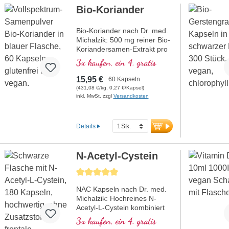
Bio-Koriander
Bio-Koriander nach Dr. med.
Michalzik: 500 mg reiner Bio-
Koriandersamen-Extrakt pro
Kapsel. Alle wertvollen
3x kaufen, ein 4. gratis
Inhaltsstoffe des Korianders
in Premiumqualität. Vegan,
15,95 €
60 Kapseln
ohne Zusätze und mit
(431,08 €/kg, 0,27 €/Kapsel)
aluminiumfreier Versiegelung.
inkl. MwSt. zzgl
Versandkosten
mehr Informationen zu
Bio-Koriander Samenpulver
Kapseln
Details
N-Acetyl-Cystein
Durchschnittliche Bewertung von 5 von 5 Sternen
NAC Kapseln nach Dr. med.
Michalzik: Hochreines N-
Acetyl-L-Cystein kombiniert
mit gepuffertem Vitamin C.
3x kaufen, ein 4. gratis
Frei von jeglichen