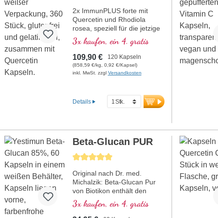
Quercetin
2x ImmunPLUS forte mit
Quercetin und Rhodiola
rosea, speziell für die jetzige
Situation, zum Vorteilspreis.
3x kaufen, ein 4. gratis
Mit Selen, Zink, den
Vitaminen C und D, welche
109,90 €
120 Kapseln
zur Förderung der normalen
(858,59 €/kg, 0,92 €/Kapsel)
Funktion eines gesunden
inkl. MwSt. zzgl
Versandkosten
Immunsystems beitragen.
Details
Beta-Glucan PUR
Durchschnittliche Bewertung von 5 von 5 Sternen
Original nach Dr. med.
Michalzik: Beta-Glucan Pur
von Biotikon enthält den
Yestimun® 1,3/1,6-Beta-D-
3x kaufen, ein 4. gratis
Glucan-Komplex, der
besonders schonend