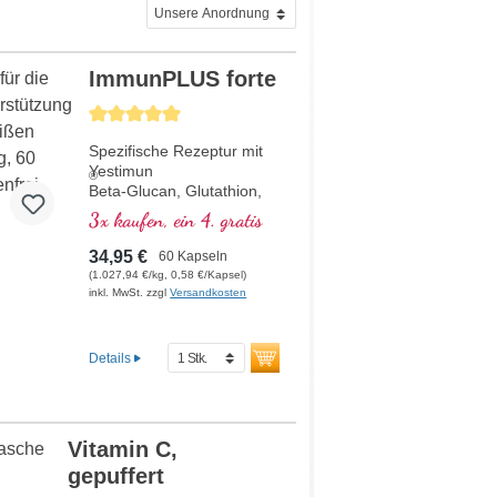
ImmunPLUS forte
Durchschnittliche Bewertung von 5 von 5 Sternen
Spezifische Rezeptur mit
Yestimun
®
Beta-Glucan, Glutathion,
Vit. D, Selen und
3x kaufen, ein 4. gratis
organisch gebundenem
Zink, welches zu einer
34,95 €
60 Kapseln
normalen Funktion des
(1.027,94 €/kg, 0,58 €/Kapsel)
Immunsystems beiträgt.
inkl. MwSt. zzgl
Versandkosten
Details
Vitamin C,
gepuffert