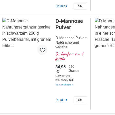
Extrakt ist frei von
Zusatzstoffen und
Details
wird in
Deutschland
hergestellt. Die
D-Mannose
Versiegelung ist
Pulver
aluminiumfrei.
mehr
D-Mannose Pulver:
Informationen zu
Natürliche und
Curcuma
vegane
Unterstützung der
3x kaufen, ein 4.
Blasengesundheit.
gratis
100 % reines D-
Mannose-Pulver,
34,95
250
hochrein und frei
Gramm
€
von Zusatzstoffen.
(139,80 €/kg)
250 g pro Dose,
inkl. MwSt. zzgl
flexibel dosierbar.
Versandkosten
mehr
Informationen zu
Details
D-Mannose
Pulver