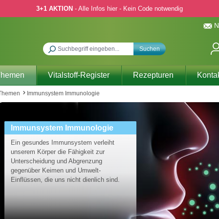
3+1 AKTION
- Alle Infos hier - Kein Code notwendig
N
Suchen
Themen
Vitalstoff-Register
Rezepturen
Konta
 Themen
Immunsystem Immunologie
Immunsystem Immunologie
Ein gesundes Immunsystem verleiht
unserem Körper die Fähigkeit zur
Unterscheidung und Abgrenzung
gegenüber Keimen und Umwelt-
Einflüssen, die uns nicht dienlich sind.