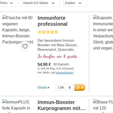
Preis
Vitamin-D3-Stärke
Zutaten
Immunforte
professional
Durchschnittliche Bewertung von 5 von 5 Sternen
Der besondere Immun-
Booster mit Beta-Glucan,
Resveratrol, Quercetin,
Rhodiola rosea, Curcuma
3x kaufen, ein 4. gratis
longa-Extrakt, EGCG, und
Piperin-Extrakt. Vitamin D3,
54,90 €
90 Kapseln
Vitamin C, Selen und Zink
(1.168,09 €/kg, 0,61 €/Kapsel)
tragen zu einer normalen
inkl. MwSt. zzgl
Versandkosten
Funktion des Immunsystems
bei.
Details
Immun-Booster
Kurprogramm mit