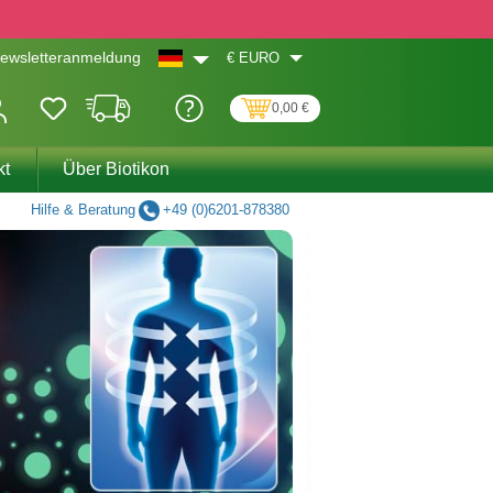
€
EURO
ewsletteranmeldung
0,00 €
kt
Über Biotikon
Hilfe & Beratung
+49 (0)6201-878380