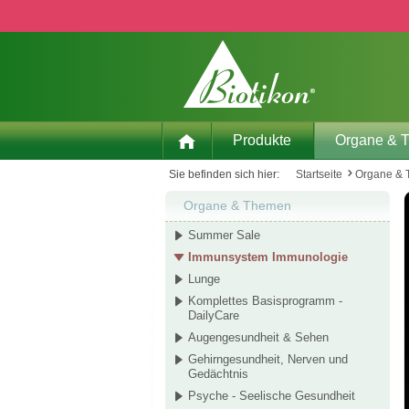
 Hauptinhalt springen
Zur Suche springen
Zur Hauptnavigation springen
Produkte
Organe & 
Sie befinden sich hier:
Startseite
Organe &
Organe & Themen
Summer Sale
Immunsystem Immunologie
Lunge
Komplettes Basisprogramm -
DailyCare
Augengesundheit & Sehen
Gehirngesundheit, Nerven und
Gedächtnis
Psyche - Seelische Gesundheit