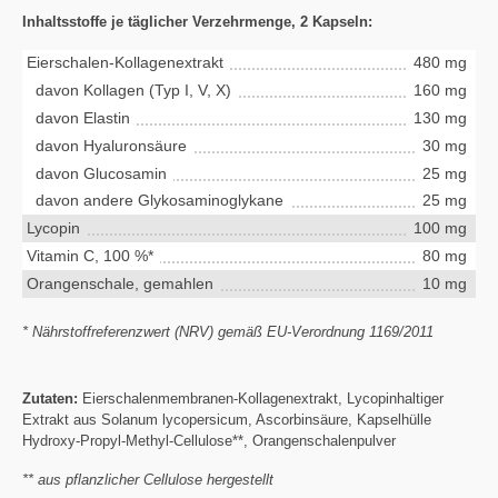
Inhaltsstoffe je täglicher Verzehrmenge, 2 Kapseln:
Eierschalen-Kollagenextrakt
480 mg
davon Kollagen (Typ I, V, X)
160 mg
davon Elastin
130 mg
davon Hyaluronsäure
30 mg
davon Glucosamin
25 mg
davon andere Glykosaminoglykane
25 mg
Lycopin
100 mg
Vitamin C, 100 %*
80 mg
Orangenschale, gemahlen
10 mg
* Nährstoffreferenzwert (NRV) gemäß EU-Verordnung 1169/2011
Zutaten:
Eierschalenmembranen-Kollagenextrakt, Lycopinhaltiger
Extrakt aus Solanum lycopersicum, Ascorbinsäure, Kapselhülle
Hydroxy-Propyl-Methyl-Cellulose**, Orangenschalenpulver
** aus pflanzlicher Cellulose hergestellt