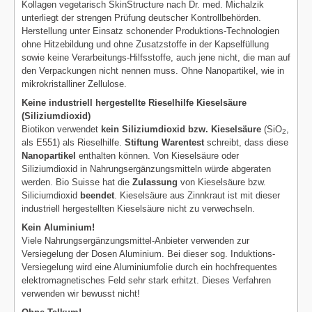
Kollagen vegetarisch SkinStructure nach Dr. med. Michalzik
unterliegt der strengen Prüfung deutscher Kontrollbehörden.
Herstellung unter Einsatz schonender Produktions-Technologien
ohne Hitzebildung und ohne Zusatzstoffe in der Kapselfüllung
sowie keine Verarbeitungs-Hilfsstoffe, auch jene nicht, die man auf
den Verpackungen nicht nennen muss. Ohne Nanopartikel, wie in
mikrokristalliner Zellulose.
Keine industriell hergestellte Rieselhilfe Kieselsäure
(Siliziumdioxid)
Biotikon verwendet
kein Siliziumdioxid bzw. Kieselsäure
(SiO
,
2
als E551) als Rieselhilfe.
Stiftung Warentest
schreibt, dass diese
Nanopartikel
enthalten können. Von Kieselsäure oder
Siliziumdioxid in Nahrungsergänzungsmitteln würde abgeraten
werden. Bio Suisse hat die
Zulassung
von Kieselsäure bzw.
Siliciumdioxid
beendet
. Kieselsäure aus Zinnkraut ist mit dieser
industriell hergestellten Kieselsäure nicht zu verwechseln.
Kein Aluminium!
Viele Nahrungsergänzungsmittel-Anbieter verwenden zur
Versiegelung der Dosen Aluminium. Bei dieser sog. Induktions-
Versiegelung wird eine Aluminiumfolie durch ein hochfrequentes
elektromagnetisches Feld sehr stark erhitzt. Dieses Verfahren
verwenden wir bewusst nicht!