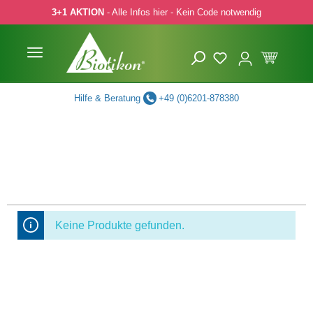
3+1 AKTION
- Alle Infos hier - Kein Code notwendig
 Hauptinhalt springen
Zur Suche springen
Zur Hauptnavigation springen
Hilfe & Beratung
+49 (0)6201-878380
Keine Produkte gefunden.