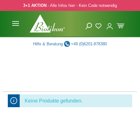
3+1 AKTION
- Alle Infos hier - Kein Code notwendig
 Hauptinhalt springen
Zur Suche springen
Zur Hauptnavigation springen
Hilfe & Beratung
+49 (0)6201-878380
Keine Produkte gefunden.