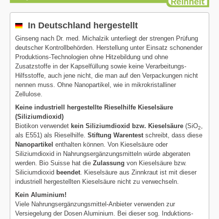
In Deutschland hergestellt
Ginseng nach Dr. med. Michalzik unterliegt der strengen Prüfung
deutscher Kontrollbehörden. Herstellung unter Einsatz schonender
Produktions-Technologien ohne Hitzebildung und ohne
Zusatzstoffe in der Kapselfüllung sowie keine Verarbeitungs-
Hilfsstoffe, auch jene nicht, die man auf den Verpackungen nicht
nennen muss. Ohne Nanopartikel, wie in mikrokristalliner
Zellulose.
Keine industriell hergestellte Rieselhilfe Kieselsäure
(Siliziumdioxid)
Biotikon verwendet
kein Siliziumdioxid bzw. Kieselsäure
(SiO
,
2
als E551) als Rieselhilfe.
Stiftung Warentest
schreibt, dass diese
Nanopartikel
enthalten können. Von Kieselsäure oder
Siliziumdioxid in Nahrungsergänzungsmitteln würde abgeraten
werden. Bio Suisse hat die
Zulassung
von Kieselsäure bzw.
Siliciumdioxid
beendet
. Kieselsäure aus Zinnkraut ist mit dieser
industriell hergestellten Kieselsäure nicht zu verwechseln.
Kein Aluminium!
Viele Nahrungsergänzungsmittel-Anbieter verwenden zur
Versiegelung der Dosen Aluminium. Bei dieser sog. Induktions-