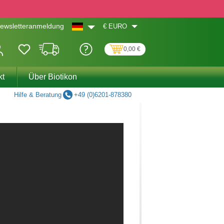
€
EURO
ewsletteranmeldung
0,00 €
kt
Über Biotikon
Hilfe & Beratung
+49 (0)6201-878380