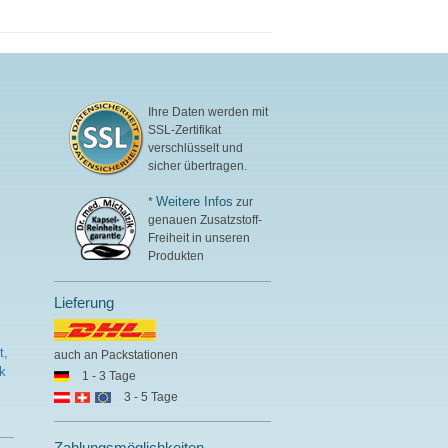
Ihre Daten werden mit
SSL-Zertifikat
verschlüsselt und
sicher übertragen.
Weitere Infos
*
zur
genauen Zusatzstoff-
Freiheit in unseren
Produkten
Lieferung
t,
auch an Packstationen
k
1 - 3 Tage
3 - 5 Tage
Zahlungsmöglichkeiten