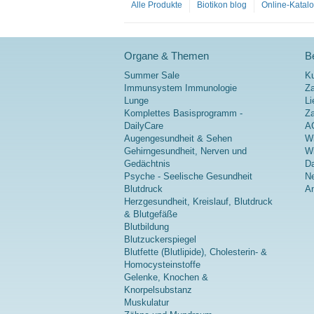
Alle Produkte
Biotikon blog
Online-Katal
Organe & Themen
Be
Summer Sale
K
Immunsystem Immunologie
Za
Lunge
Li
Komplettes Basisprogramm -
Z
DailyCare
A
Augengesundheit & Sehen
Wi
Gehirngesundheit, Nerven und
Wi
Gedächtnis
Da
Psyche - Seelische Gesundheit
Ne
Blutdruck
A
Herzgesundheit, Kreislauf, Blutdruck
& Blutgefäße
Blutbildung
Blutzuckerspiegel
Blutfette (Blutlipide), Cholesterin- &
Homocysteinstoffe
Gelenke, Knochen &
Knorpelsubstanz
Muskulatur