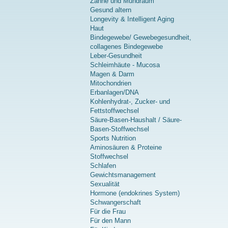
Zähne und Mundraum
Gesund altern
Longevity & Intelligent Aging
Haut
Bindegewebe/ Gewebegesundheit,
collagenes Bindegewebe
Leber-Gesundheit
Schleimhäute - Mucosa
Magen & Darm
Mitochondrien
Erbanlagen/DNA
Kohlenhydrat-, Zucker- und
Fettstoffwechsel
Säure-Basen-Haushalt / Säure-
Basen-Stoffwechsel
Sports Nutrition
Aminosäuren & Proteine
Stoffwechsel
Schlafen
Gewichtsmanagement
Sexualität
Hormone (endokrines System)
Schwangerschaft
Für die Frau
Für den Mann