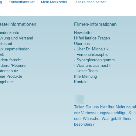
og
Kontaktformular
Mein Merkzettel
Lesezeichen setzen
stellinformationen
Firmen-Informationen
undenkonto
Newsletter
hlung und Versand
Hilfe/Häufige Fragen
eferzeit
Über uns
ahlungsmethoden
- Über Dr. Michalzik
GB
- Firmenphilosophie
derrufsrecht
- Synergieorganigramm
derruf/Retoure
- Was uns ausmacht
tenschutz
- Unser Team
ue Produkte
Ihre Meinung
ngebote
Kontakt
Teilen Sie uns hier Ihre Meinung mi
wie Verbesserungsvorschläge, Kriti
oder Wünsche. Was gefällt Ihnen
besonders?